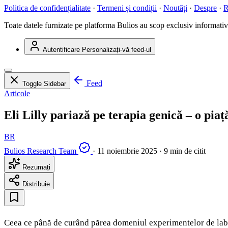
Politica de confidențialitate
·
Termeni și condiții
·
Noutăți
·
Despre
·
R
Toate datele furnizate pe platforma Bulios au scop exclusiv informativ ș
Autentificare
Personalizați-vă feed-ul
Feed
Toggle Sidebar
Articole
Eli Lilly pariază pe terapia genică – o pia
BR
Bulios Research Team
·
11 noiembrie 2025
·
9 min de citit
Rezumați
Distribuie
Ceea ce până de curând părea domeniul experimentelor de labor