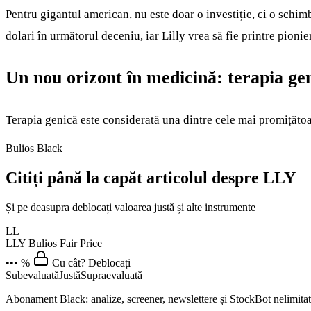
Pentru gigantul american, nu este doar o investiție, ci o schim
dolari în următorul deceniu, iar Lilly vrea să fie printre pionie
Un nou orizont în medicină: terapia ge
Terapia genică este considerată una dintre cele mai promițăto
Bulios Black
Citiți până la capăt articolul despre LLY
Și pe deasupra deblocați valoarea justă și alte instrumente
LL
LLY
Bulios Fair Price
••• %
Cu cât? Deblocați
Subevaluată
Justă
Supraevaluată
Abonament Black: analize, screener, newslettere și StockBot nelimitat