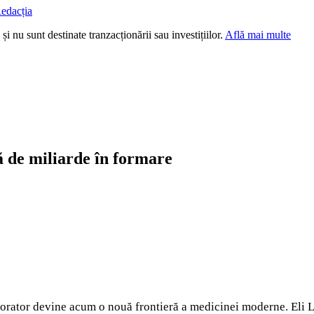
edacția
i nu sunt destinate tranzacționării sau investițiilor.
Află mai multe
ță de miliarde în formare
ator devine acum o nouă frontieră a medicinei moderne. Eli Lil