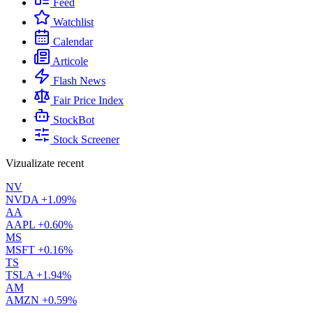
Feed
Watchlist
Calendar
Articole
Flash News
Fair Price Index
StockBot
Stock Screener
Vizualizate recent
NV
NVDA
+1.09%
AA
AAPL
+0.60%
MS
MSFT
+0.16%
TS
TSLA
+1.94%
AM
AMZN
+0.59%