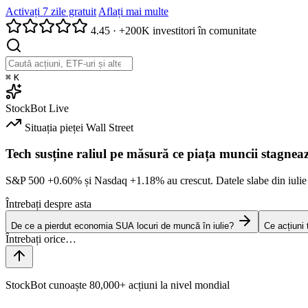
Activați 7 zile gratuit
Aflați mai multe
4.45
·
+200K investitori în comunitate
⌘
K
StockBot
Live
Situația pieței
Wall Street
Tech susține raliul pe măsură ce piața muncii stagnea
S&P 500
+0.60%
și Nasdaq
+1.18%
au crescut. Datele slabe din iulie
Întrebați despre asta
De ce a pierdut economia SUA locuri de muncă în iulie?
Ce acțiuni
StockBot cunoaște 80,000+ acțiuni la nivel mondial