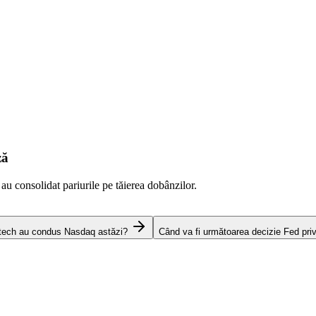
ză
 au consolidat pariurile pe tăierea dobânzilor.
 tech au condus Nasdaq astăzi?
Când va fi următoarea decizie Fed pri