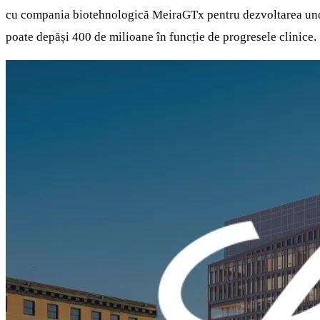
cu compania biotehnologică MeiraGTx pentru dezvoltarea unor tr
poate depăși 400 de milioane în funcție de progresele clinice.