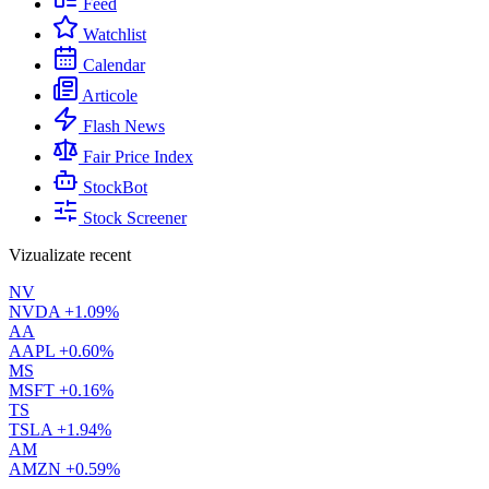
Feed
Watchlist
Calendar
Articole
Flash News
Fair Price Index
StockBot
Stock Screener
Vizualizate recent
NV
NVDA
+1.09%
AA
AAPL
+0.60%
MS
MSFT
+0.16%
TS
TSLA
+1.94%
AM
AMZN
+0.59%