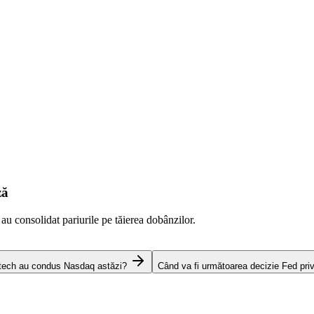
ză
 au consolidat pariurile pe tăierea dobânzilor.
 tech au condus Nasdaq astăzi?
Când va fi următoarea decizie Fed pri