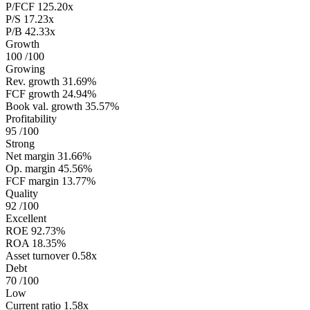
P/FCF
125.20x
P/S
17.23x
P/B
42.33x
Growth
100
/100
Growing
Rev. growth
31.69%
FCF growth
24.94%
Book val. growth
35.57%
Profitability
95
/100
Strong
Net margin
31.66%
Op. margin
45.56%
FCF margin
13.77%
Quality
92
/100
Excellent
ROE
92.73%
ROA
18.35%
Asset turnover
0.58x
Debt
70
/100
Low
Current ratio
1.58x