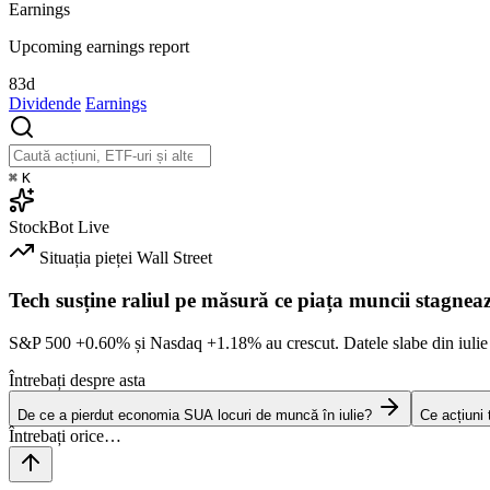
Earnings
Upcoming earnings report
83d
Dividende
Earnings
⌘
K
StockBot
Live
Situația pieței
Wall Street
Tech susține raliul pe măsură ce piața muncii stagnea
S&P 500
+0.60%
și Nasdaq
+1.18%
au crescut. Datele slabe din iulie
Întrebați despre asta
De ce a pierdut economia SUA locuri de muncă în iulie?
Ce acțiuni