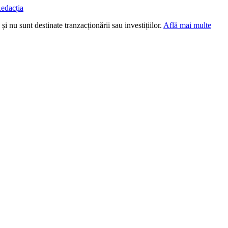
edacția
i nu sunt destinate tranzacționării sau investițiilor.
Află mai multe