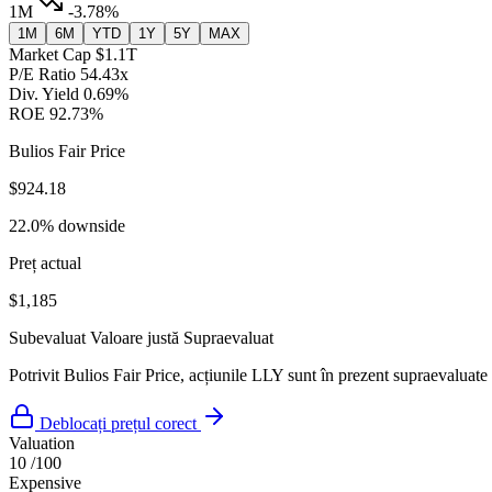
1M
-3.78%
1M
6M
YTD
1Y
5Y
MAX
Market Cap
$1.1T
P/E Ratio
54.43x
Div. Yield
0.69%
ROE
92.73%
Bulios Fair Price
$924.18
22.0% downside
Preț actual
$1,185
Subevaluat
Valoare justă
Supraevaluat
Potrivit Bulios Fair Price, acțiunile LLY sunt în prezent supraevaluate 
Deblocați prețul corect
Valuation
10
/100
Expensive