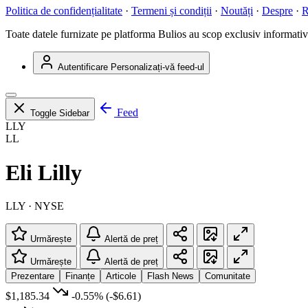
Politica de confidențialitate
·
Termeni și condiții
·
Noutăți
·
Despre
·
R
Toate datele furnizate pe platforma Bulios au scop exclusiv informativ ș
Autentificare
Personalizați-vă feed-ul
Feed
Toggle Sidebar
LLY
LL
Eli Lilly
LLY · NYSE
Urmărește
Alertă de preț
Urmărește
Alertă de preț
Prezentare
Finanțe
Articole
Flash News
Comunitate
$1,185.34
-0.55%
(-$6.61)