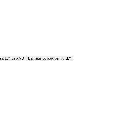
ră LLY vs AMD
Earnings outlook pentru LLY