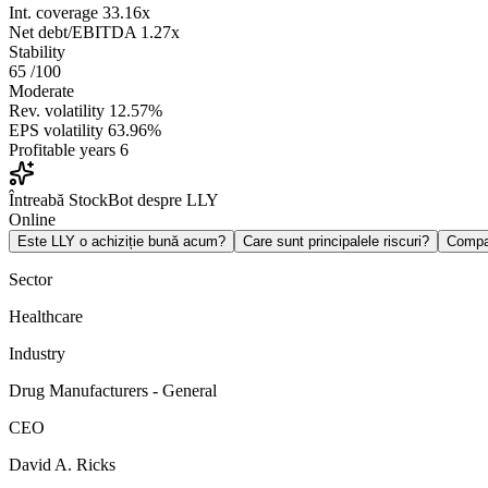
Int. coverage
33.16x
Net debt/EBITDA
1.27x
Stability
65
/100
Moderate
Rev. volatility
12.57%
EPS volatility
63.96%
Profitable years
6
Întreabă StockBot despre LLY
Online
Este LLY o achiziție bună acum?
Care sunt principalele riscuri?
Compa
Sector
Healthcare
Industry
Drug Manufacturers - General
CEO
David A. Ricks