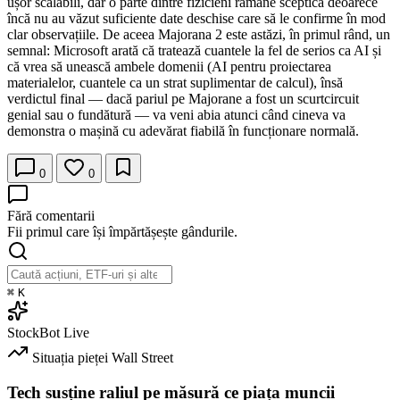
ușor scalabili, dar o parte dintre fizicieni rămâne sceptică deoarece
încă nu au văzut suficiente date deschise care să le confirme în mod
clar observațiile. De aceea Majorana 2 este astăzi, în primul rând, un
semnal: Microsoft arată că tratează cuantele la fel de serios ca AI și
că vrea să unească ambele domenii (AI pentru proiectarea
materialelor, cuantele ca un strat suplimentar de calcul), însă
verdictul final — dacă pariul pe Majorane a fost un scurtcircuit
genial sau o fundătură — va veni abia atunci când cineva va
demonstra o mașină cu adevărat fiabilă în funcționare normală.
0
0
Fără comentarii
Fii primul care își împărtășește gândurile.
⌘
K
StockBot
Live
Situația pieței
Wall Street
Tech susține raliul pe măsură ce piața muncii