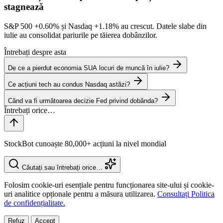
stagnează
S&P 500
+0.60%
și Nasdaq
+1.18%
au crescut. Datele slabe din
iulie au consolidat pariurile pe tăierea dobânzilor.
Întrebați despre asta
De ce a pierdut economia SUA locuri de muncă în iulie?
Ce acțiuni tech au condus Nasdaq astăzi?
Când va fi următoarea decizie Fed privind dobânda?
StockBot cunoaște 80,000+ acțiuni la nivel mondial
Căutați sau întrebați orice…
Folosim cookie-uri esențiale pentru funcționarea site-ului și cookie-
uri analitice opționale pentru a măsura utilizarea.
Consultați Politica
de confidențialitate.
Refuz
Accept