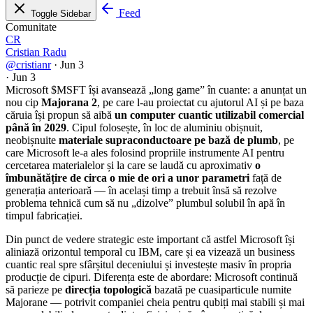
Feed
Toggle Sidebar
Comunitate
CR
Cristian Radu
@cristianr
·
Jun 3
·
Jun 3
Microsoft
$MSFT
își avansează „long game” în cuante: a anunțat un
nou cip
Majorana 2
, pe care l-au proiectat cu ajutorul AI și pe baza
căruia își propun să aibă
un computer cuantic utilizabil comercial
până în 2029
. Cipul folosește, în loc de aluminiu obișnuit,
neobișnuite
materiale supraconductoare pe bază de plumb
, pe
care Microsoft le-a ales folosind propriile instrumente AI pentru
cercetarea materialelor și la care se laudă cu aproximativ
o
îmbunătățire de circa o mie de ori a unor parametri
față de
generația anterioară — în același timp a trebuit însă să rezolve
problema tehnică cum să nu „dizolve” plumbul solubil în apă în
timpul fabricației.
Din punct de vedere strategic este important că astfel Microsoft își
aliniază orizontul temporal cu IBM, care și ea vizează un business
cuantic real spre sfârșitul deceniului și investește masiv în propria
producție de cipuri. Diferența este de abordare: Microsoft continuă
să parieze pe
direcția topologică
bazată pe cuasiparticule numite
Majorane — potrivit companiei cheia pentru qubiți mai stabili și mai