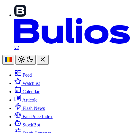
v2
Feed
Watchlist
Calendar
Articole
Flash News
Fair Price Index
StockBot