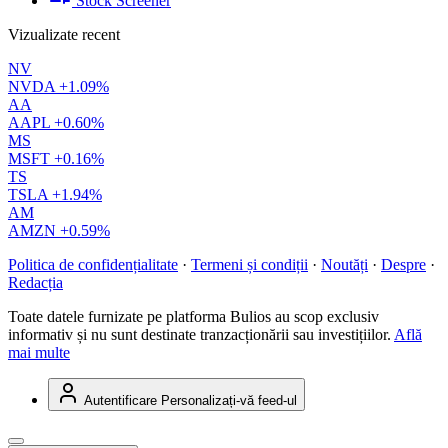
Stock Screener
Vizualizate recent
NV
NVDA
+1.09%
AA
AAPL
+0.60%
MS
MSFT
+0.16%
TS
TSLA
+1.94%
AM
AMZN
+0.59%
Politica de confidențialitate
·
Termeni și condiții
·
Noutăți
·
Despre
·
Redacția
Toate datele furnizate pe platforma Bulios au scop exclusiv
informativ și nu sunt destinate tranzacționării sau investițiilor.
Află
mai multe
Autentificare
Personalizați-vă feed-ul