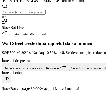
4.45
·
+200K investitori în comunitate
⌘
K
StockBot
Live
Situația pieței
Wall Street
Wall Street crește după raportul slab al muncii
S&P 500
+0.20%
și Nasdaq
+0.50%
urcă. Scăderea ocupării reduce t
Întrebați despre asta
De ce a scăzut ocuparea în SUA în iulie?
Ce acțiuni tech conduc N
StockBot cunoaște 80,000+ acțiuni la nivel mondial