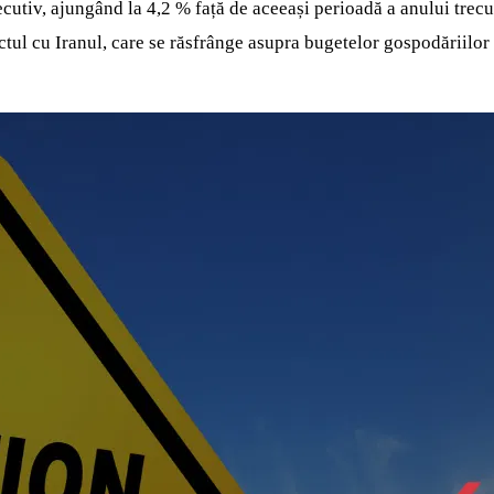
ecutiv, ajungând la 4,2 % față de aceeași perioadă a anului trecu
tul cu Iranul, care se răsfrânge asupra bugetelor gospodăriilor 