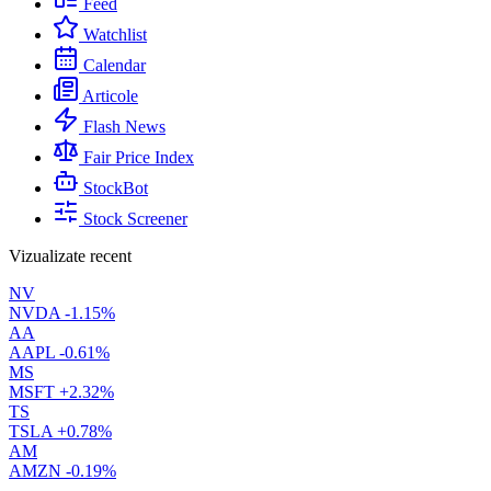
Feed
Watchlist
Calendar
Articole
Flash News
Fair Price Index
StockBot
Stock Screener
Vizualizate recent
NV
NVDA
-1.15%
AA
AAPL
-0.61%
MS
MSFT
+2.32%
TS
TSLA
+0.78%
AM
AMZN
-0.19%