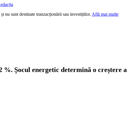
edacția
i nu sunt destinate tranzacționării sau investițiilor.
Află mai multe
,2 %. Șocul energetic determină o creștere a