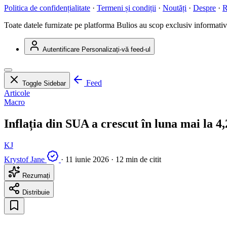
Politica de confidențialitate
·
Termeni și condiții
·
Noutăți
·
Despre
·
R
Toate datele furnizate pe platforma Bulios au scop exclusiv informativ ș
Autentificare
Personalizați-vă feed-ul
Feed
Toggle Sidebar
Articole
Macro
Inflația din SUA a crescut în luna mai la 4
KJ
Krystof Jane
·
11 iunie 2026
·
12 min de citit
Rezumați
Distribuie