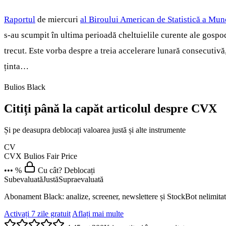
Raportul
de miercuri
al Biroului American de Statistică a Mun
s-au scumpit în ultima perioadă cheltuielile curente ale gospodă
trecut. Este vorba despre a treia accelerare lunară consecutivă,
ținta…
Bulios Black
Citiți până la capăt articolul despre CVX
Și pe deasupra deblocați valoarea justă și alte instrumente
CV
CVX
Bulios Fair Price
••• %
Cu cât? Deblocați
Subevaluată
Justă
Supraevaluată
Abonament Black: analize, screener, newslettere și StockBot nelimitat
Activați 7 zile gratuit
Aflați mai multe