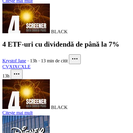
Citește mai mult
BLACK
4 ETF-uri cu dividendă de până la 7%
Krystof Jane
·
13h
·
13 min de citit
CVX
IXC
XLE
13h
BLACK
Citește mai mult