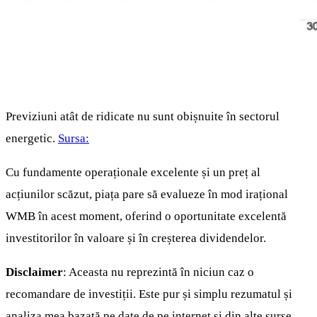
Previziuni atât de ridicate nu sunt obișnuite în sectorul
energetic.
Sursa:
Cu fundamente operaționale excelente și un preț al
acțiunilor scăzut, piața pare să evalueze în mod irațional
WMB în acest moment, oferind o oportunitate excelentă
investitorilor în valoare și în creșterea dividendelor.
Disclaimer
: Aceasta nu reprezintă în niciun caz o
recomandare de investiții. Este pur și simplu rezumatul și
analiza mea bazată pe date de pe internet și din alte surse.