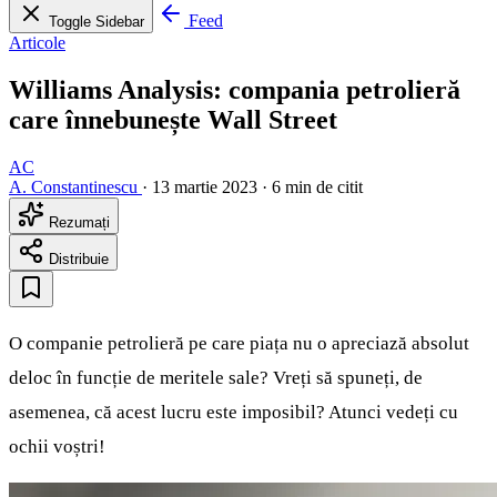
Feed
Toggle Sidebar
Articole
Williams Analysis: compania petrolieră
care înnebunește Wall Street
AC
A. Constantinescu
·
13 martie 2023
·
6 min de citit
Rezumați
Distribuie
O companie petrolieră pe care piața nu o apreciază absolut
deloc în funcție de meritele sale? Vreți să spuneți, de
asemenea, că acest lucru este imposibil? Atunci vedeți cu
ochii voștri!