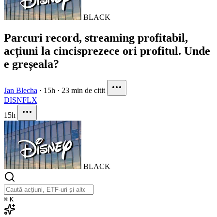
BLACK
Parcuri record, streaming profitabil,
acțiuni la cincisprezece ori profitul. Unde
e greșeala?
Jan Blecha
·
15h
·
23 min de citit
DIS
NFLX
15h
BLACK
⌘
K