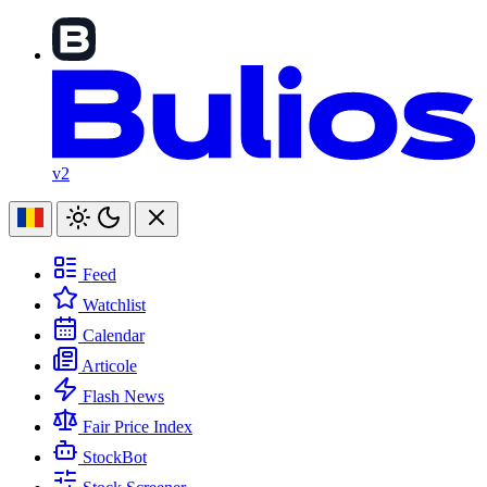
v2
Feed
Watchlist
Calendar
Articole
Flash News
Fair Price Index
StockBot