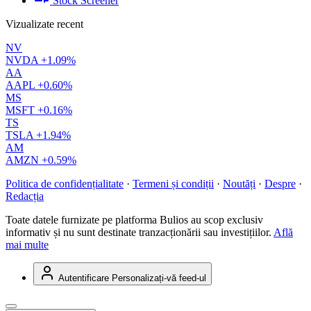
Stock Screener
Vizualizate recent
NV
NVDA
+1.09%
AA
AAPL
+0.60%
MS
MSFT
+0.16%
TS
TSLA
+1.94%
AM
AMZN
+0.59%
Politica de confidențialitate
·
Termeni și condiții
·
Noutăți
·
Despre
·
Redacția
Toate datele furnizate pe platforma Bulios au scop exclusiv
informativ și nu sunt destinate tranzacționării sau investițiilor.
Află
mai multe
Autentificare
Personalizați-vă feed-ul