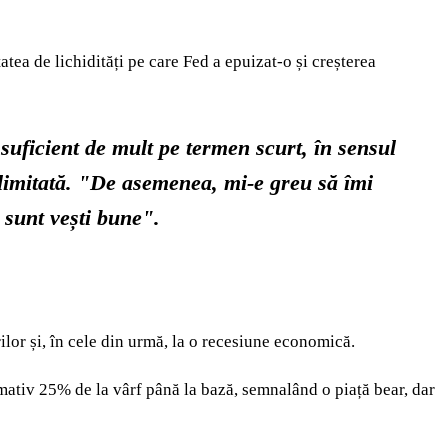
tea de lichidități pe care Fed a epuizat-o și creșterea
suficient de mult pe termen scurt, în sensul
 limitată. "De asemenea, mi-e greu să îmi
 sunt vești bune".
ilor și, în cele din urmă, la o recesiune economică.
mativ 25% de la vârf până la bază, semnalând o piață bear, dar