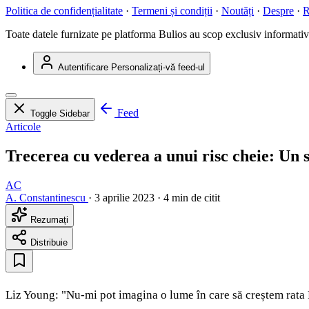
Politica de confidențialitate
·
Termeni și condiții
·
Noutăți
·
Despre
·
R
Toate datele furnizate pe platforma Bulios au scop exclusiv informativ ș
Autentificare
Personalizați-vă feed-ul
Feed
Toggle Sidebar
Articole
Trecerea cu vederea a unui risc cheie: Un 
AC
A. Constantinescu
·
3 aprilie 2023
·
4 min de citit
Rezumați
Distribuie
Liz Young: "Nu-mi pot imagina o lume în care să creștem rata 