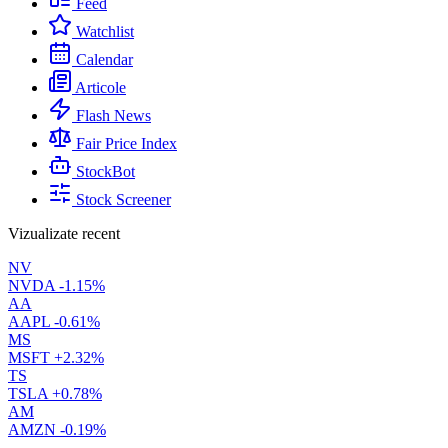
Feed
Watchlist
Calendar
Articole
Flash News
Fair Price Index
StockBot
Stock Screener
Vizualizate recent
NV
NVDA
-1.15%
AA
AAPL
-0.61%
MS
MSFT
+2.32%
TS
TSLA
+0.78%
AM
AMZN
-0.19%