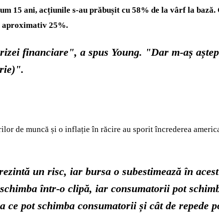
m 15 ani, acțiunile s-au prăbușit cu 58% de la vârf la bază. C
de aproximativ 25%.
rizei financiare", a spus Young. "Dar m-aș aștep
rie)".
rilor de muncă și o inflație în răcire au sporit încrederea ameri
rezintă un risc, iar bursa o subestimează în aces
schimba într-o clipă, iar consumatorii pot schimb
ea ce pot schimba consumatorii și cât de repede 