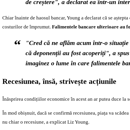
de creștere", a declarat ea într-un inter
Chiar înainte de haosul bancar, Young a declarat că se aștepta 
costurilor de împrumut.
Falimentele bancare ulterioare au fos
"Cred că ne aflăm acum într-o situație 
că deponenții au fost acoperiți", a spu
imaginez o lume în care falimentele ban
Recesiunea, însă, strivește acțiunile
Înăsprirea condițiilor economice în acest an ar putea duce la sc
În mod obișnuit, dacă se confirmă recesiunea, piața va scădea
nu chiar o recesiune, a explicat Liz Young.