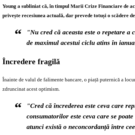
Young a subliniat că, în timpul Marii Crize Financiare de acu
privește recesiunea actuală, dar prevede totuși o scădere 
"Nu cred că aceasta este o repetare a c
de maximul acestui ciclu atins în ianua
Încredere fragilă
Înainte de valul de falimente bancare, o piață puternică a locu
zdruncinat acest optimism.
"Cred că încrederea este ceva care rep
consumatorilor este ceva care se poate 
atunci există o neconcordanță între ce