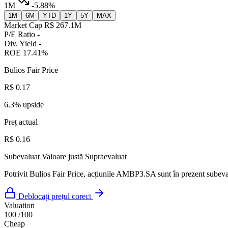
1M
-5.88%
1M
6M
YTD
1Y
5Y
MAX
Market Cap
R$ 267.1M
P/E Ratio
-
Div. Yield
-
ROE
17.41%
Bulios Fair Price
R$ 0.17
6.3% upside
Preț actual
R$ 0.16
Subevaluat
Valoare justă
Supraevaluat
Potrivit Bulios Fair Price, acțiunile AMBP3.SA sunt în prezent subeval
Deblocați prețul corect
Valuation
100
/100
Cheap