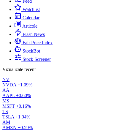
Feed
Watchlist
Calendar
Articole
Flash News
Fair Price Index
StockBot
Stock Screener
Vizualizate recent
NV
NVDA
+1.09%
AA
AAPL
+0.60%
MS
MSFT
+0.16%
TS
TSLA
+1.94%
AM
AMZN
+0.59%