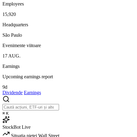
Employees
15,920
Headquarters
São Paulo
Evenimente viitoare
17
AUG.
Earnings
Upcoming earnings report
9d
Dividende
Earnings
⌘
K
StockBot
Live
Situația pieței
Wall Street