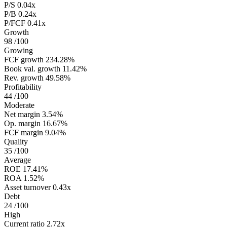
P/S
0.04x
P/B
0.24x
P/FCF
0.41x
Growth
98
/100
Growing
FCF growth
234.28%
Book val. growth
11.42%
Rev. growth
49.58%
Profitability
44
/100
Moderate
Net margin
3.54%
Op. margin
16.67%
FCF margin
9.04%
Quality
35
/100
Average
ROE
17.41%
ROA
1.52%
Asset turnover
0.43x
Debt
24
/100
High
Current ratio
2.72x