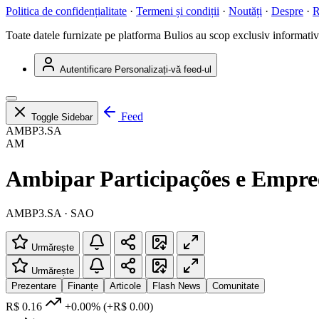
Politica de confidențialitate
·
Termeni și condiții
·
Noutăți
·
Despre
·
R
Toate datele furnizate pe platforma Bulios au scop exclusiv informativ ș
Autentificare
Personalizați-vă feed-ul
Feed
Toggle Sidebar
AMBP3.SA
AM
Ambipar Participações e Empre
AMBP3.SA · SAO
Urmărește
Urmărește
Prezentare
Finanțe
Articole
Flash News
Comunitate
R$ 0.16
+0.00%
(+R$ 0.00)