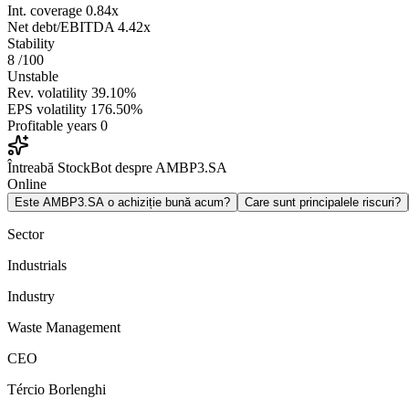
Int. coverage
0.84x
Net debt/EBITDA
4.42x
Stability
8
/100
Unstable
Rev. volatility
39.10%
EPS volatility
176.50%
Profitable years
0
Întreabă StockBot despre AMBP3.SA
Online
Este AMBP3.SA o achiziție bună acum?
Care sunt principalele riscuri?
Sector
Industrials
Industry
Waste Management
CEO
Tércio Borlenghi