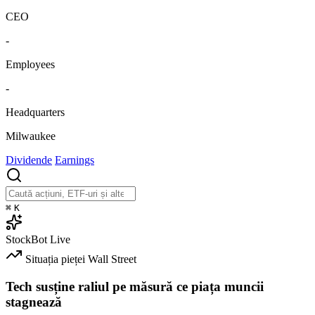
CEO
-
Employees
-
Headquarters
Milwaukee
Dividende
Earnings
⌘
K
StockBot
Live
Situația pieței
Wall Street
Tech susține raliul pe măsură ce piața muncii
stagnează