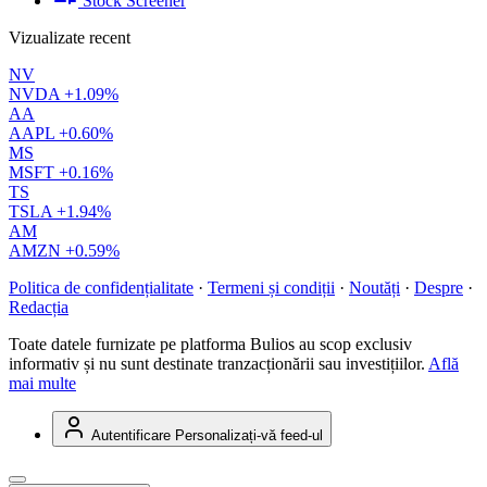
Stock Screener
Vizualizate recent
NV
NVDA
+1.09%
AA
AAPL
+0.60%
MS
MSFT
+0.16%
TS
TSLA
+1.94%
AM
AMZN
+0.59%
Politica de confidențialitate
·
Termeni și condiții
·
Noutăți
·
Despre
·
Redacția
Toate datele furnizate pe platforma Bulios au scop exclusiv
informativ și nu sunt destinate tranzacționării sau investițiilor.
Află
mai multe
Autentificare
Personalizați-vă feed-ul