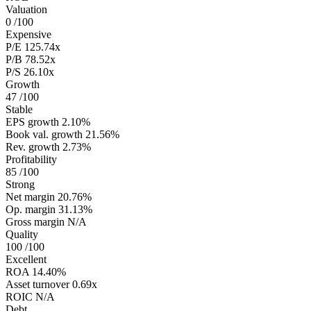
Valuation
0
/100
Expensive
P/E
125.74x
P/B
78.52x
P/S
26.10x
Growth
47
/100
Stable
EPS growth
2.10%
Book val. growth
21.56%
Rev. growth
2.73%
Profitability
85
/100
Strong
Net margin
20.76%
Op. margin
31.13%
Gross margin
N/A
Quality
100
/100
Excellent
ROA
14.40%
Asset turnover
0.69x
ROIC
N/A
Debt