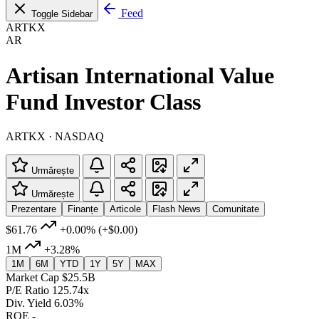
Feed
Toggle Sidebar
ARTKX
AR
Artisan International Value
Fund Investor Class
ARTKX · NASDAQ
Urmărește
Urmărește
Prezentare
Finanțe
Articole
Flash News
Comunitate
$61.76
+0.00%
(+$0.00)
1M
+3.28%
1M
6M
YTD
1Y
5Y
MAX
Market Cap
$25.5B
P/E Ratio
125.74x
Div. Yield
6.03%
ROE
-