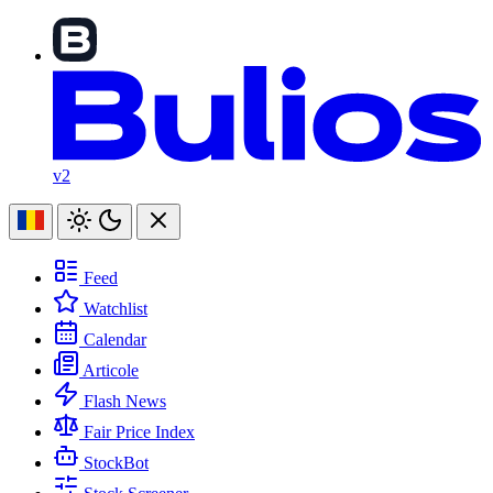
v2
Feed
Watchlist
Calendar
Articole
Flash News
Fair Price Index
StockBot