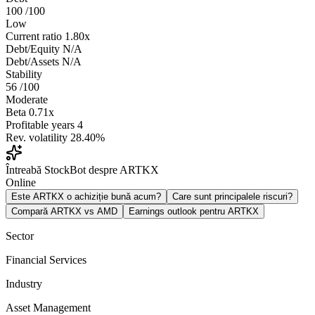
100
/100
Low
Current ratio
1.80x
Debt/Equity
N/A
Debt/Assets
N/A
Stability
56
/100
Moderate
Beta
0.71x
Profitable years
4
Rev. volatility
28.40%
Întreabă StockBot despre ARTKX
Online
Este ARTKX o achiziție bună acum?
Care sunt principalele riscuri?
Compară ARTKX vs AMD
Earnings outlook pentru ARTKX
Sector
Financial Services
Industry
Asset Management