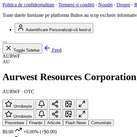
Politica de confidențialitate
·
Termeni și condiții
·
Noutăți
·
Despre
·
R
Toate datele furnizate pe platforma Bulios au scop exclusiv informativ ș
Autentificare
Personalizați-vă feed-ul
Feed
Toggle Sidebar
AURWF
AU
Aurwest Resources Corporation
AURWF · OTC
Urmărește
Urmărește
Prezentare
Finanțe
Articole
Flash News
Comunitate
$0.00
+0.00%
(+$0.00)