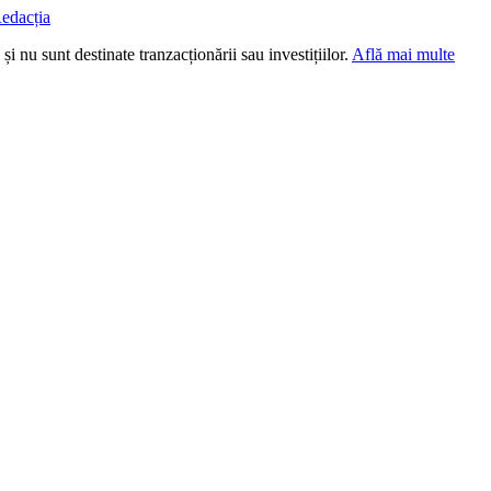
edacția
i nu sunt destinate tranzacționării sau investițiilor.
Află mai multe