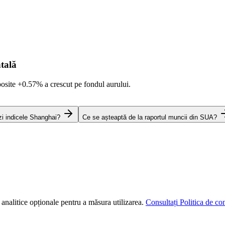
tală
posite
+0.57%
a crescut pe fondul aurului.
zi indicele Shanghai?
Ce se așteaptă de la raportul muncii din SUA?
 analitice opționale pentru a măsura utilizarea.
Consultați Politica de con