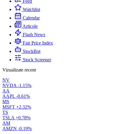
Feed
Watchlist
Calendar
Articole
Flash News
Fair Price Index
StockBot
Stock Screener
Vizualizate recent
NV
NVDA
-1.15%
AA
AAPL
-0.61%
MS
MSFT
+2.32%
TS
TSLA
+0.78%
AM
AMZN
-0.19%