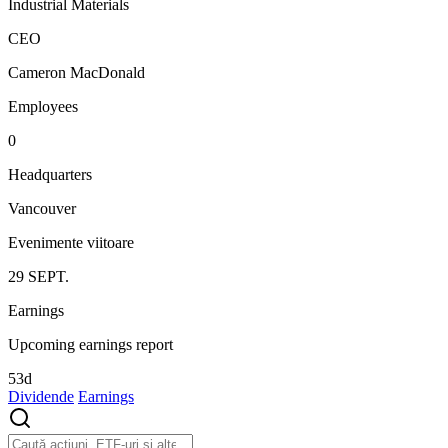
Industrial Materials
CEO
Cameron MacDonald
Employees
0
Headquarters
Vancouver
Evenimente viitoare
29
SEPT.
Earnings
Upcoming earnings report
53d
Dividende
Earnings