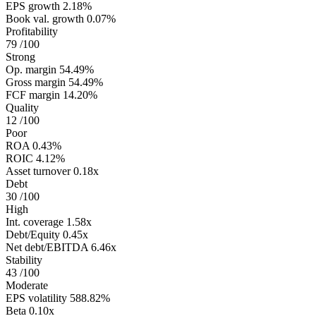
EPS growth
2.18%
Book val. growth
0.07%
Profitability
79
/100
Strong
Op. margin
54.49%
Gross margin
54.49%
FCF margin
14.20%
Quality
12
/100
Poor
ROA
0.43%
ROIC
4.12%
Asset turnover
0.18x
Debt
30
/100
High
Int. coverage
1.58x
Debt/Equity
0.45x
Net debt/EBITDA
6.46x
Stability
43
/100
Moderate
EPS volatility
588.82%
Beta
0.10x