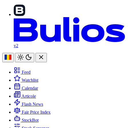
v2
Feed
Watchlist
Calendar
Articole
Flash News
Fair Price Index
StockBot