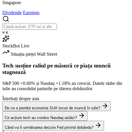
Singapore
Dividende
Earnings
⌘
K
StockBot
Live
Situația pieței
Wall Street
Tech susține raliul pe măsură ce piața muncii
stagnează
S&P 500
+0.60%
și Nasdaq
+1.18%
au crescut. Datele slabe din
iulie au consolidat pariurile pe tăierea dobânzilor.
Întrebați despre asta
De ce a pierdut economia SUA locuri de muncă în iulie?
Ce acțiuni tech au condus Nasdaq astăzi?
Când va fi următoarea decizie Fed privind dobânda?