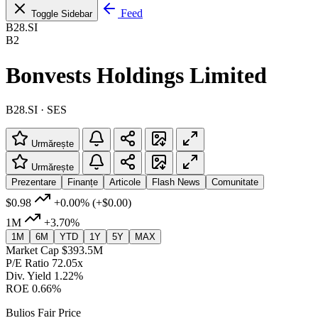
Feed
Toggle Sidebar
B28.SI
B2
Bonvests Holdings Limited
B28.SI · SES
Urmărește
Urmărește
Prezentare
Finanțe
Articole
Flash News
Comunitate
$0.98
+0.00%
(+$0.00)
1M
+3.70%
1M
6M
YTD
1Y
5Y
MAX
Market Cap
$393.5M
P/E Ratio
72.05x
Div. Yield
1.22%
ROE
0.66%
Bulios Fair Price