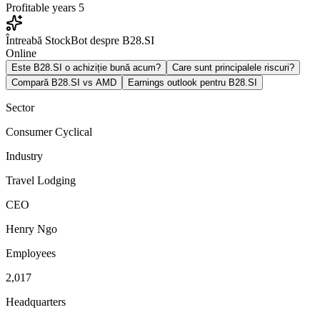
Profitable years
5
Întreabă StockBot despre B28.SI
Online
Este B28.SI o achiziție bună acum?
Care sunt principalele riscuri?
Compară B28.SI vs AMD
Earnings outlook pentru B28.SI
Sector
Consumer Cyclical
Industry
Travel Lodging
CEO
Henry Ngo
Employees
2,017
Headquarters