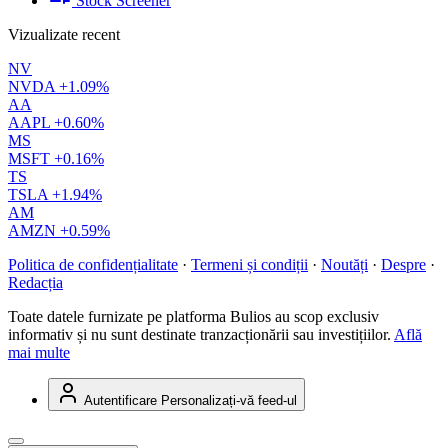
Stock Screener
Vizualizate recent
NV
NVDA
+1.09%
AA
AAPL
+0.60%
MS
MSFT
+0.16%
TS
TSLA
+1.94%
AM
AMZN
+0.59%
Politica de confidențialitate
·
Termeni și condiții
·
Noutăți
·
Despre
·
Redacția
Toate datele furnizate pe platforma Bulios au scop exclusiv
informativ și nu sunt destinate tranzacționării sau investițiilor.
Află
mai multe
Autentificare
Personalizați-vă feed-ul