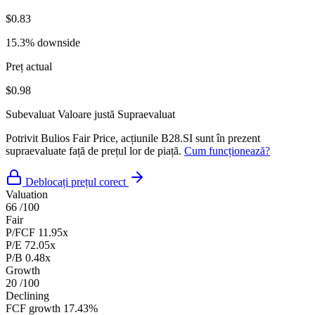
$0.83
15.3% downside
Preț actual
$0.98
Subevaluat
Valoare justă
Supraevaluat
Potrivit Bulios Fair Price, acțiunile B28.SI sunt în prezent
supraevaluate față de prețul lor de piață.
Cum funcționează?
Deblocați prețul corect
Valuation
66
/100
Fair
P/FCF
11.95x
P/E
72.05x
P/B
0.48x
Growth
20
/100
Declining
FCF growth
17.43%