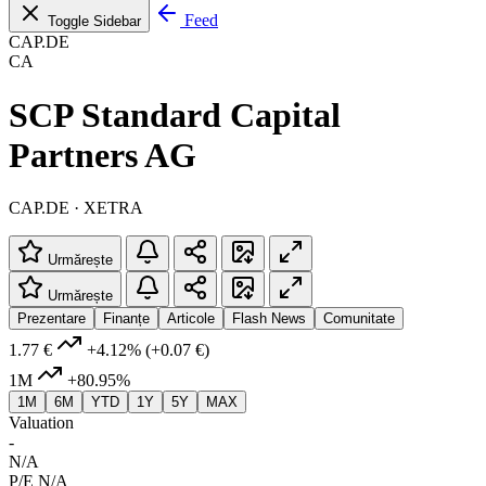
Feed
Toggle Sidebar
CAP.DE
CA
SCP Standard Capital
Partners AG
CAP.DE · XETRA
Urmărește
Urmărește
Prezentare
Finanțe
Articole
Flash News
Comunitate
1.77 €
+4.12%
(+0.07 €)
1M
+80.95%
1M
6M
YTD
1Y
5Y
MAX
Valuation
-
N/A
P/E
N/A