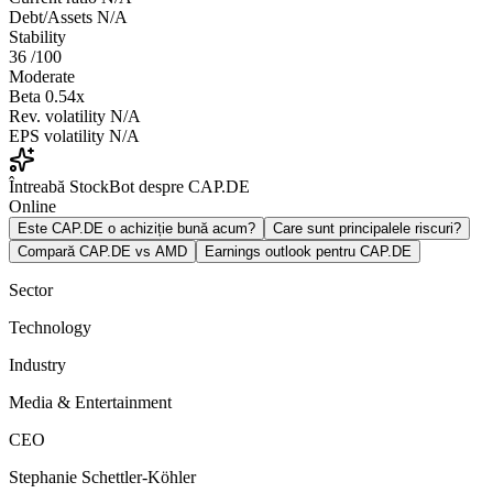
Debt/Assets
N/A
Stability
36
/100
Moderate
Beta
0.54x
Rev. volatility
N/A
EPS volatility
N/A
Întreabă StockBot despre CAP.DE
Online
Este CAP.DE o achiziție bună acum?
Care sunt principalele riscuri?
Compară CAP.DE vs AMD
Earnings outlook pentru CAP.DE
Sector
Technology
Industry
Media & Entertainment
CEO
Stephanie Schettler-Köhler