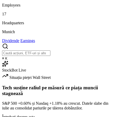
Employees
17
Headquarters
Munich
Dividende
Earnings
⌘
K
StockBot
Live
Situația pieței
Wall Street
Tech susține raliul pe măsură ce piața muncii
stagnează
S&P 500
+0.60%
și Nasdaq
+1.18%
au crescut. Datele slabe din
iulie au consolidat pariurile pe tăierea dobânzilor.
Întrebați despre asta