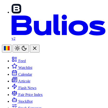
v2
Feed
Watchlist
Calendar
Articole
Flash News
Fair Price Index
StockBot