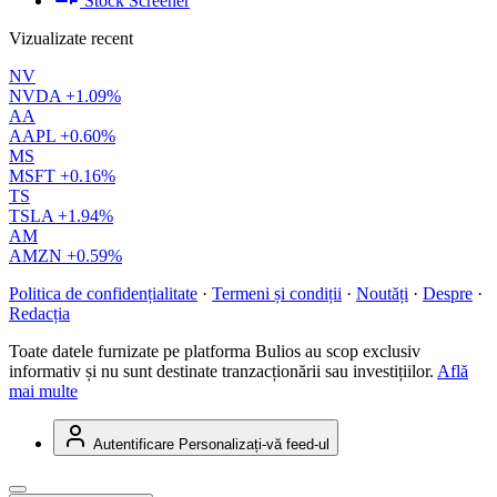
Stock Screener
Vizualizate recent
NV
NVDA
+1.09%
AA
AAPL
+0.60%
MS
MSFT
+0.16%
TS
TSLA
+1.94%
AM
AMZN
+0.59%
Politica de confidențialitate
·
Termeni și condiții
·
Noutăți
·
Despre
·
Redacția
Toate datele furnizate pe platforma Bulios au scop exclusiv
informativ și nu sunt destinate tranzacționării sau investițiilor.
Află
mai multe
Autentificare
Personalizați-vă feed-ul