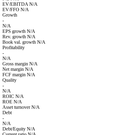
EV/EBITDA
N/A
EV/FFO
N/A
Growth
-
N/A
EPS growth
N/A
Rev. growth
N/A
Book val. growth
N/A
Profitability
-
N/A
Gross margin
N/A
Net margin
N/A
FCF margin
N/A
Quality
-
N/A
ROIC
N/A
ROE
N/A
Asset turnover
N/A
Debt
-
N/A
Debt/Equity
N/A
Current ratio
N/A