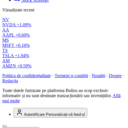
Stock Screener
Vizualizate recent
NV
NVDA
+1.09%
AA
AAPL
+0.60%
MS
MSFT
+0.16%
TS
TSLA
+1.94%
AM
AMZN
+0.59%
Politica de confidențialitate
·
Termeni și condiții
·
Noutăți
·
Despre
·
Redacția
Toate datele furnizate pe platforma Bulios au scop exclusiv
informativ și nu sunt destinate tranzacționării sau investițiilor.
Află
mai multe
Autentificare
Personalizați-vă feed-ul