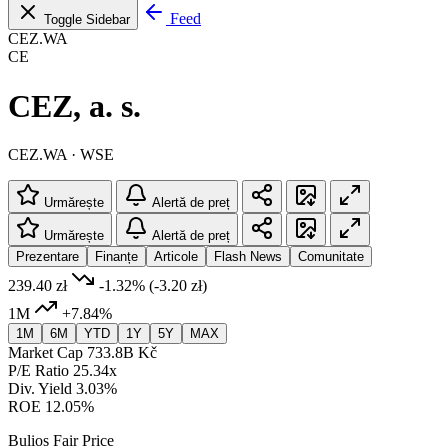
Feed
Toggle Sidebar
CEZ.WA
CE
CEZ, a. s.
CEZ.WA · WSE
Urmărește
Alertă de preț
Urmărește
Alertă de preț
Prezentare
Finanțe
Articole
Flash News
Comunitate
239.40 zł
-1.32%
(-3.20 zł)
1M
+7.84%
1M
6M
YTD
1Y
5Y
MAX
Market Cap
733.8B Kč
P/E Ratio
25.34x
Div. Yield
3.03%
ROE
12.05%
Bulios Fair Price