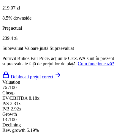
219.07 zł
8.5% downside
Preț actual
239.4 zł
Subevaluat
Valoare justă
Supraevaluat
Potrivit Bulios Fair Price, acțiunile CEZ.WA sunt în prezent
supraevaluate față de prețul lor de piață.
Cum funcționează?
Deblocați prețul corect
Valuation
76
/100
Cheap
EV/EBITDA
8.18x
P/S
2.31x
P/B
2.92x
Growth
13
/100
Declining
Rev. growth
5.19%