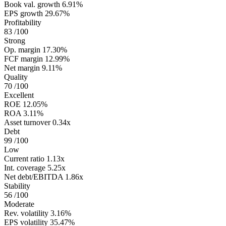
Book val. growth
6.91%
EPS growth
29.67%
Profitability
83
/100
Strong
Op. margin
17.30%
FCF margin
12.99%
Net margin
9.11%
Quality
70
/100
Excellent
ROE
12.05%
ROA
3.11%
Asset turnover
0.34x
Debt
99
/100
Low
Current ratio
1.13x
Int. coverage
5.25x
Net debt/EBITDA
1.86x
Stability
56
/100
Moderate
Rev. volatility
3.16%
EPS volatility
35.47%