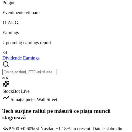
Prague
Evenimente viitoare
11
AUG.
Earnings
Upcoming earnings report
3d
Dividende
Earnings
⌘
K
StockBot
Live
Situația pieței
Wall Street
Tech susține raliul pe măsură ce piața muncii
stagnează
S&P 500
+0.60%
și Nasdaq
+1.18%
au crescut. Datele slabe din