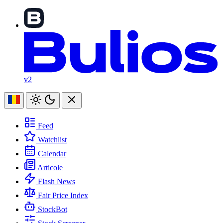
v2
Feed
Watchlist
Calendar
Articole
Flash News
Fair Price Index
StockBot