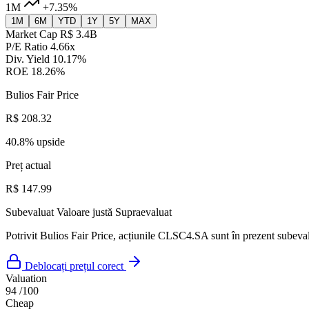
1M
+7.35%
1M
6M
YTD
1Y
5Y
MAX
Market Cap
R$ 3.4B
P/E Ratio
4.66x
Div. Yield
10.17%
ROE
18.26%
Bulios Fair Price
R$ 208.32
40.8% upside
Preț actual
R$ 147.99
Subevaluat
Valoare justă
Supraevaluat
Potrivit Bulios Fair Price, acțiunile CLSC4.SA sunt în prezent subevalu
Deblocați prețul corect
Valuation
94
/100
Cheap