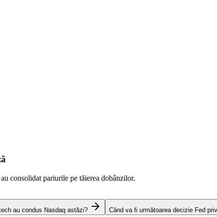
ză
 au consolidat pariurile pe tăierea dobânzilor.
 tech au condus Nasdaq astăzi?
Când va fi următoarea decizie Fed pri