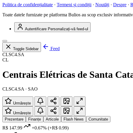
Politica de confidențialitate
·
Termeni și condiții
·
Noutăți
·
Despre
·
R
Toate datele furnizate pe platforma Bulios au scop exclusiv informativ ș
Autentificare
Personalizați-vă feed-ul
Feed
Toggle Sidebar
CLSC4.SA
CL
Centrais Elétricas de Santa Cat
CLSC4.SA · SAO
Urmărește
Urmărește
Prezentare
Finanțe
Articole
Flash News
Comunitate
R$ 147.99
+0.67%
(+R$ 0.99)