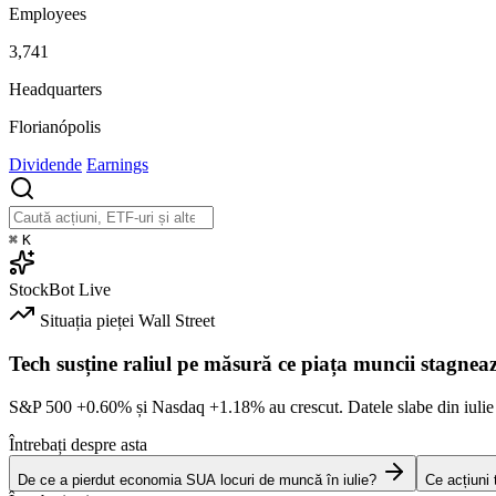
Employees
3,741
Headquarters
Florianópolis
Dividende
Earnings
⌘
K
StockBot
Live
Situația pieței
Wall Street
Tech susține raliul pe măsură ce piața muncii stagnea
S&P 500
+0.60%
și Nasdaq
+1.18%
au crescut. Datele slabe din iulie
Întrebați despre asta
De ce a pierdut economia SUA locuri de muncă în iulie?
Ce acțiuni