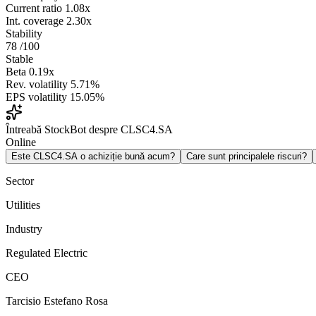
Current ratio
1.08x
Int. coverage
2.30x
Stability
78
/100
Stable
Beta
0.19x
Rev. volatility
5.71%
EPS volatility
15.05%
Întreabă StockBot despre CLSC4.SA
Online
Este CLSC4.SA o achiziție bună acum?
Care sunt principalele riscuri?
Sector
Utilities
Industry
Regulated Electric
CEO
Tarcisio Estefano Rosa