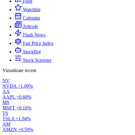
Feed
Watchlist
Calendar
Articole
Flash News
Fair Price Index
StockBot
Stock Screener
Vizualizate recent
NV
NVDA
+1.09%
AA
AAPL
+0.60%
MS
MSFT
+0.16%
TS
TSLA
+1.94%
AM
AMZN
+0.59%