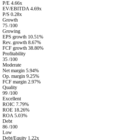
P/E
4.66x
EV/EBITDA
4.69x
P/S
0.28x
Growth
75
/100
Growing
EPS growth
10.51%
Rev. growth
8.67%
FCF growth
38.80%
Profitability
35
/100
Moderate
Net margin
5.94%
Op. margin
9.25%
FCF margin
2.97%
Quality
99
/100
Excellent
ROIC
7.79%
ROE
18.26%
ROA
5.03%
Debt
86
/100
Low
Debt/Equity
1.22x