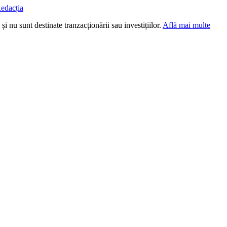
edacția
i nu sunt destinate tranzacționării sau investițiilor.
Află mai multe