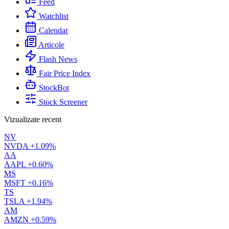
Feed
Watchlist
Calendar
Articole
Flash News
Fair Price Index
StockBot
Stock Screener
Vizualizate recent
NV
NVDA
+1.09%
AA
AAPL
+0.60%
MS
MSFT
+0.16%
TS
TSLA
+1.94%
AM
AMZN
+0.59%