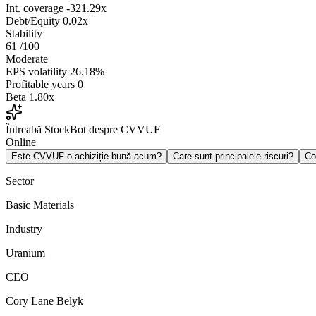
Int. coverage
-321.29x
Debt/Equity
0.02x
Stability
61
/100
Moderate
EPS volatility
26.18%
Profitable years
0
Beta
1.80x
Întreabă StockBot despre CVVUF
Online
Este CVVUF o achiziție bună acum?
Care sunt principalele riscuri?
Co
Sector
Basic Materials
Industry
Uranium
CEO
Cory Lane Belyk