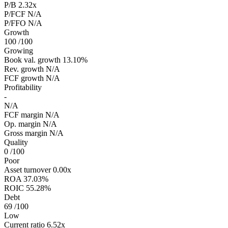
P/B
2.32x
P/FCF
N/A
P/FFO
N/A
Growth
100
/100
Growing
Book val. growth
13.10%
Rev. growth
N/A
FCF growth
N/A
Profitability
-
N/A
FCF margin
N/A
Op. margin
N/A
Gross margin
N/A
Quality
0
/100
Poor
Asset turnover
0.00x
ROA
37.03%
ROIC
55.28%
Debt
69
/100
Low
Current ratio
6.52x