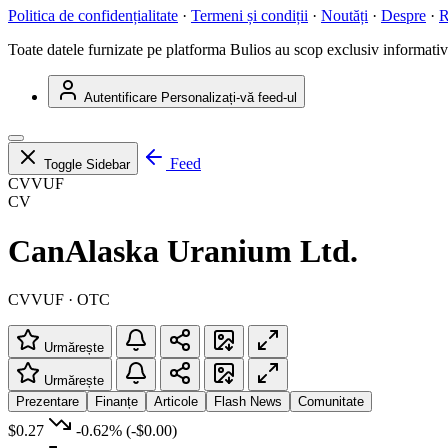
Politica de confidențialitate
·
Termeni și condiții
·
Noutăți
·
Despre
·
R
Toate datele furnizate pe platforma Bulios au scop exclusiv informativ ș
Autentificare
Personalizați-vă feed-ul
Feed
Toggle Sidebar
CVVUF
CV
CanAlaska Uranium Ltd.
CVVUF · OTC
Urmărește
Urmărește
Prezentare
Finanțe
Articole
Flash News
Comunitate
$0.27
-0.62%
(-$0.00)