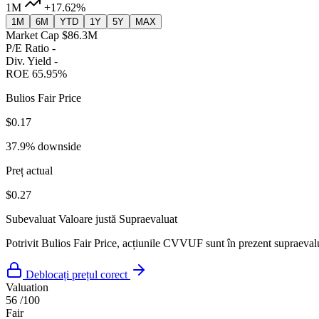
1M
+17.62%
1M
6M
YTD
1Y
5Y
MAX
Market Cap
$86.3M
P/E Ratio
-
Div. Yield
-
ROE
65.95%
Bulios Fair Price
$0.17
37.9% downside
Preț actual
$0.27
Subevaluat
Valoare justă
Supraevaluat
Potrivit Bulios Fair Price, acțiunile CVVUF sunt în prezent supraevalua
Deblocați prețul corect
Valuation
56
/100
Fair