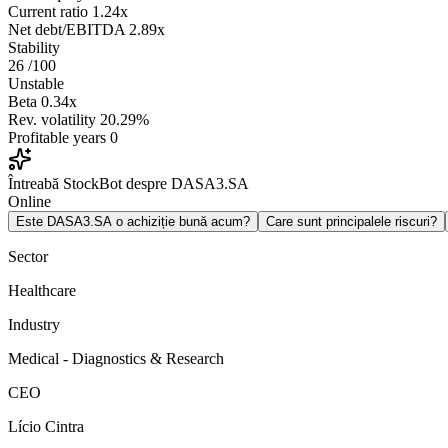
Current ratio
1.24x
Net debt/EBITDA
2.89x
Stability
26
/100
Unstable
Beta
0.34x
Rev. volatility
20.29%
Profitable years
0
Întreabă StockBot despre DASA3.SA
Online
Este DASA3.SA o achiziție bună acum?
Care sunt principalele riscuri?
Sector
Healthcare
Industry
Medical - Diagnostics & Research
CEO
Lício Cintra