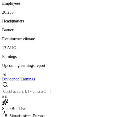
Employees
26,255
Headquarters
Barueri
Evenimente viitoare
13
AUG.
Earnings
Upcoming earnings report
7d
Dividende
Earnings
⌘
K
StockBot
Live
Situația pieței
Europa