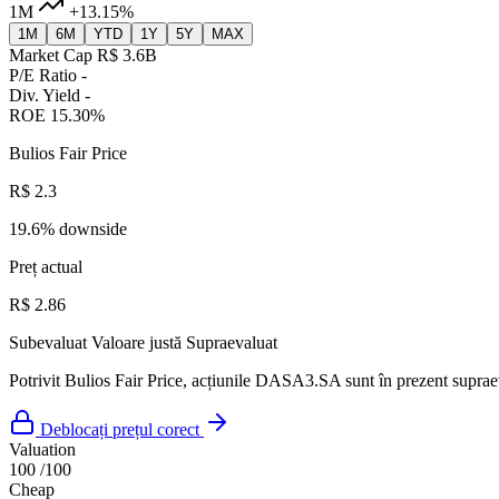
1M
+13.15%
1M
6M
YTD
1Y
5Y
MAX
Market Cap
R$ 3.6B
P/E Ratio
-
Div. Yield
-
ROE
15.30%
Bulios Fair Price
R$ 2.3
19.6% downside
Preț actual
R$ 2.86
Subevaluat
Valoare justă
Supraevaluat
Potrivit Bulios Fair Price, acțiunile DASA3.SA sunt în prezent supraev
Deblocați prețul corect
Valuation
100
/100
Cheap