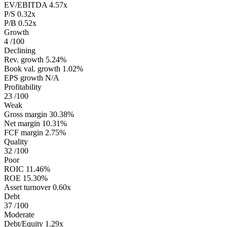
EV/EBITDA
4.57x
P/S
0.32x
P/B
0.52x
Growth
4
/100
Declining
Rev. growth
5.24%
Book val. growth
1.02%
EPS growth
N/A
Profitability
23
/100
Weak
Gross margin
30.38%
Net margin
10.31%
FCF margin
2.75%
Quality
32
/100
Poor
ROIC
11.46%
ROE
15.30%
Asset turnover
0.60x
Debt
37
/100
Moderate
Debt/Equity
1.29x