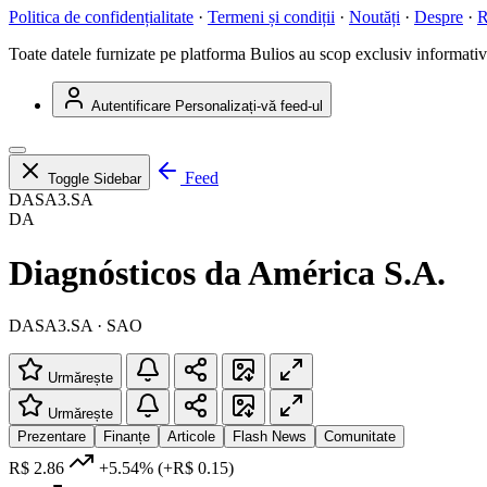
Politica de confidențialitate
·
Termeni și condiții
·
Noutăți
·
Despre
·
R
Toate datele furnizate pe platforma Bulios au scop exclusiv informativ ș
Autentificare
Personalizați-vă feed-ul
Feed
Toggle Sidebar
DASA3.SA
DA
Diagnósticos da América S.A.
DASA3.SA · SAO
Urmărește
Urmărește
Prezentare
Finanțe
Articole
Flash News
Comunitate
R$ 2.86
+5.54%
(+R$ 0.15)