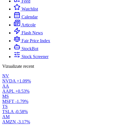
Feed
Watchlist
Calendar
Articole
Flash News
Fair Price Index
StockBot
Stock Screener
Vizualizate recent
NV
NVDA
+1.09%
AA
AAPL
+0.53%
MS
MSFT
-1.79%
TS
TSLA
-0.58%
AM
AMZN
-3.17%