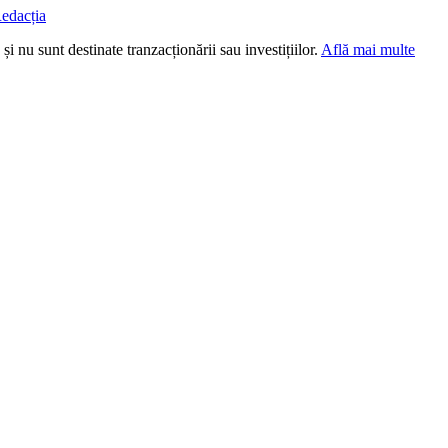
edacția
i nu sunt destinate tranzacționării sau investițiilor.
Află mai multe