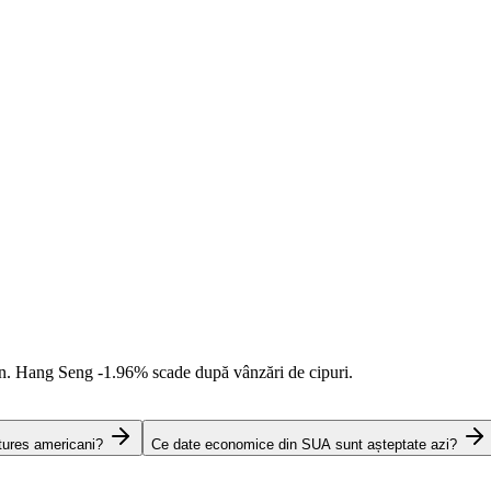
an. Hang Seng
-1.96%
scade după vânzări de cipuri.
tures americani?
Ce date economice din SUA sunt așteptate azi?