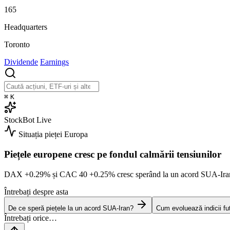
165
Headquarters
Toronto
Dividende
Earnings
⌘
K
StockBot
Live
Situația pieței
Europa
Piețele europene cresc pe fondul calmării tensiunilor
DAX
+0.29%
și CAC 40
+0.25%
cresc sperând la un acord SUA-Ir
Întrebați despre asta
De ce speră piețele la un acord SUA-Iran?
Cum evoluează indicii fu