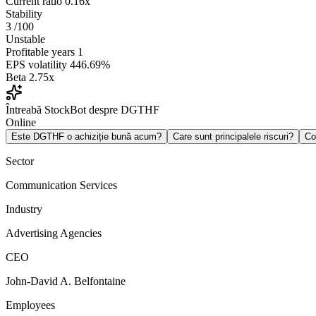
Current ratio
0.16x
Stability
3
/100
Unstable
Profitable years
1
EPS volatility
446.69%
Beta
2.75x
Întreabă StockBot despre DGTHF
Online
Este DGTHF o achiziție bună acum?
Care sunt principalele riscuri?
Co
Sector
Communication Services
Industry
Advertising Agencies
CEO
John-David A. Belfontaine
Employees