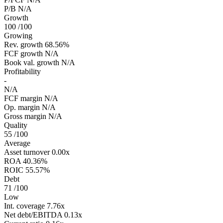
P/B
N/A
Growth
100
/100
Growing
Rev. growth
68.56%
FCF growth
N/A
Book val. growth
N/A
Profitability
-
N/A
FCF margin
N/A
Op. margin
N/A
Gross margin
N/A
Quality
55
/100
Average
Asset turnover
0.00x
ROA
40.36%
ROIC
55.57%
Debt
71
/100
Low
Int. coverage
7.76x
Net debt/EBITDA
0.13x