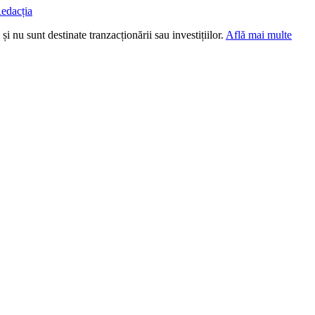
edacția
i nu sunt destinate tranzacționării sau investițiilor.
Află mai multe