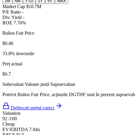
1M
6M
YTD
1Y
5Y
MAX
Market Cap
$10.7M
P/E Ratio
-
Div. Yield
-
ROE
7.76%
Bulios Fair Price
$0.46
33.8% downside
Preț actual
$0.7
Subevaluat
Valoare justă
Supraevaluat
Potrivit Bulios Fair Price, acțiunile DGTHF sunt în prezent supraevalua
Deblocați prețul corect
Valuation
92
/100
Cheap
EV/EBITDA
7.94x
P/FCF
N/A