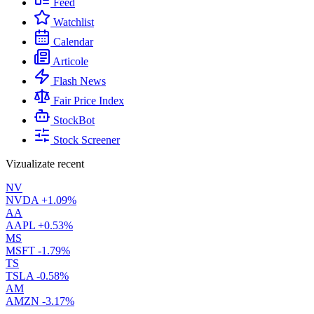
Feed
Watchlist
Calendar
Articole
Flash News
Fair Price Index
StockBot
Stock Screener
Vizualizate recent
NV
NVDA
+1.09%
AA
AAPL
+0.53%
MS
MSFT
-1.79%
TS
TSLA
-0.58%
AM
AMZN
-3.17%