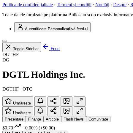
Politica de confidențialitate
·
Termeni și condiții
·
Noutăți
·
Despre
·
R
Toate datele furnizate pe platforma Bulios au scop exclusiv informativ ș
Autentificare
Personalizați-vă feed-ul
Feed
Toggle Sidebar
DGTHF
DG
DGTL Holdings Inc.
DGTHF · OTC
Urmărește
Urmărește
Prezentare
Finanțe
Articole
Flash News
Comunitate
$0.70
+0.00%
(+$0.00)