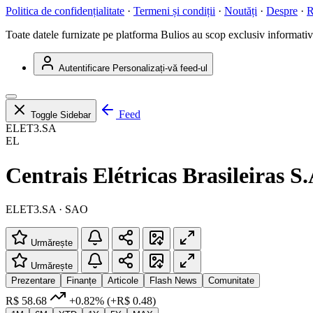
Politica de confidențialitate
·
Termeni și condiții
·
Noutăți
·
Despre
·
R
Toate datele furnizate pe platforma Bulios au scop exclusiv informativ ș
Autentificare
Personalizați-vă feed-ul
Feed
Toggle Sidebar
ELET3.SA
EL
Centrais Elétricas Brasileiras S.
ELET3.SA · SAO
Urmărește
Urmărește
Prezentare
Finanțe
Articole
Flash News
Comunitate
R$ 58.68
+0.82%
(+R$ 0.48)