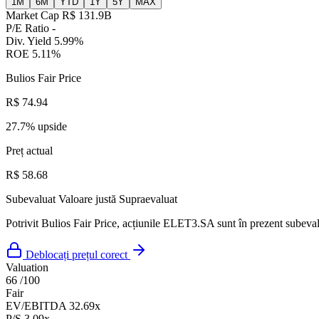
1M
6M
YTD
1Y
5Y
MAX
Market Cap
R$ 131.9B
P/E Ratio
-
Div. Yield
5.99%
ROE
5.11%
Bulios Fair Price
R$ 74.94
27.7% upside
Preț actual
R$ 58.68
Subevaluat
Valoare justă
Supraevaluat
Potrivit Bulios Fair Price, acțiunile ELET3.SA sunt în prezent subevalu
Deblocați prețul corect
Valuation
66
/100
Fair
EV/EBITDA
32.69x
P/S
3.09x