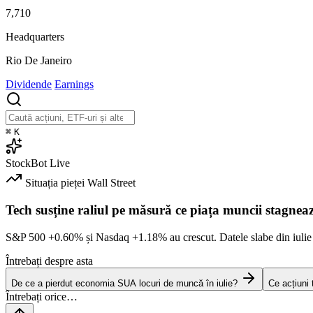
7,710
Headquarters
Rio De Janeiro
Dividende
Earnings
⌘
K
StockBot
Live
Situația pieței
Wall Street
Tech susține raliul pe măsură ce piața muncii stagnea
S&P 500
+0.60%
și Nasdaq
+1.18%
au crescut. Datele slabe din iulie
Întrebați despre asta
De ce a pierdut economia SUA locuri de muncă în iulie?
Ce acțiuni