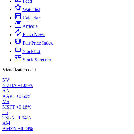
Feed
Watchlist
Calendar
Articole
Flash News
Fair Price Index
StockBot
Stock Screener
Vizualizate recent
NV
NVDA
+1.09%
AA
AAPL
+0.60%
MS
MSFT
+0.16%
TS
TSLA
+1.94%
AM
AMZN
+0.59%