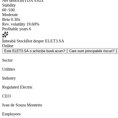
Net debt/EBITDA
9.62x
Stability
60
/100
Moderate
Beta
0.30x
Rev. volatility
19.60%
Profitable years
6
Întreabă StockBot despre ELET3.SA
Online
Este ELET3.SA o achiziție bună acum?
Care sunt principalele riscuri?
Sector
Utilities
Industry
Regulated Electric
CEO
Ivan de Souza Monteiro
Employees