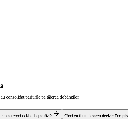
ză
 au consolidat pariurile pe tăierea dobânzilor.
 tech au condus Nasdaq astăzi?
Când va fi următoarea decizie Fed pri