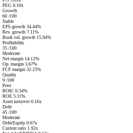
PEG
0.10x
Growth
60
/100
Stable
EPS growth
34.44%
Rev. growth
7.11%
Book val. growth
15.94%
Profitability
35
/100
Moderate
Net margin
14.12%
Op. margin
3.67%
FCF margin
32.25%
Quality
9
/100
Poor
ROIC
0.54%
ROE
5.11%
Asset turnover
0.16x
Debt
45
/100
Moderate
Debt/Equity
0.67x
Current ratio
1.92x