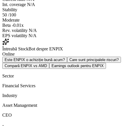
Int. coverage
N/A
Stability
50
/100
Moderate
Beta
-0.01x
Rev. volatility
N/A
EPS volatility
N/A
Întreabă StockBot despre ENPIX
Online
Este ENPIX o achiziție bună acum?
Care sunt principalele riscuri?
Compară ENPIX vs AMD
Earnings outlook pentru ENPIX
Sector
Financial Services
Industry
Asset Management
CEO
-