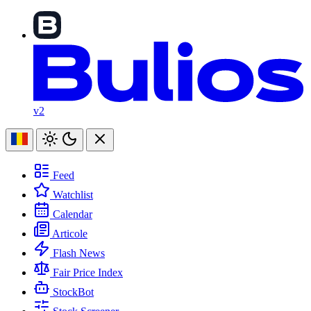
v2
Feed
Watchlist
Calendar
Articole
Flash News
Fair Price Index
StockBot