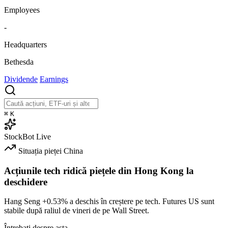
Employees
-
Headquarters
Bethesda
Dividende
Earnings
⌘
K
StockBot
Live
Situația pieței
China
Acțiunile tech ridică piețele din Hong Kong la
deschidere
Hang Seng
+0.53%
a deschis în creștere pe tech. Futures US sunt
stabile după raliul de vineri de pe Wall Street.
Întrebați despre asta