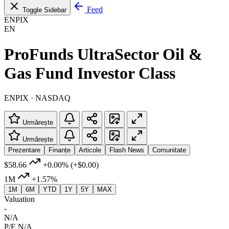
Feed
Toggle Sidebar
ENPIX
EN
ProFunds UltraSector Oil &
Gas Fund Investor Class
ENPIX · NASDAQ
Urmărește
Urmărește
Prezentare
Finanțe
Articole
Flash News
Comunitate
$58.66
+0.00%
(+$0.00)
1M
+1.57%
1M
6M
YTD
1Y
5Y
MAX
Valuation
-
N/A
P/E
N/A