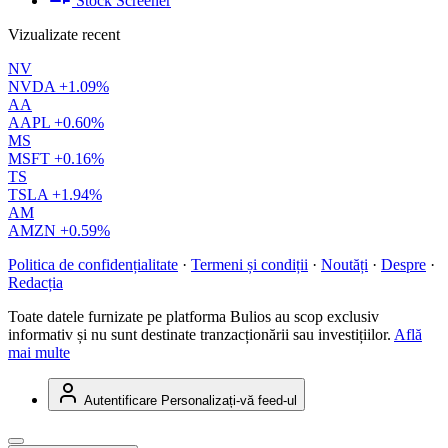
Stock Screener
Vizualizate recent
NV
NVDA
+1.09%
AA
AAPL
+0.60%
MS
MSFT
+0.16%
TS
TSLA
+1.94%
AM
AMZN
+0.59%
Politica de confidențialitate
·
Termeni și condiții
·
Noutăți
·
Despre
·
Redacția
Toate datele furnizate pe platforma Bulios au scop exclusiv
informativ și nu sunt destinate tranzacționării sau investițiilor.
Află
mai multe
Autentificare
Personalizați-vă feed-ul