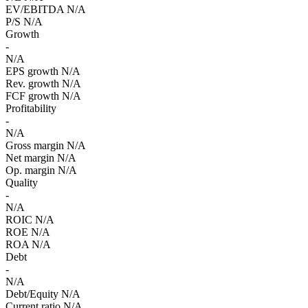
EV/EBITDA
N/A
P/S
N/A
Growth
-
N/A
EPS growth
N/A
Rev. growth
N/A
FCF growth
N/A
Profitability
-
N/A
Gross margin
N/A
Net margin
N/A
Op. margin
N/A
Quality
-
N/A
ROIC
N/A
ROE
N/A
ROA
N/A
Debt
-
N/A
Debt/Equity
N/A
Current ratio
N/A