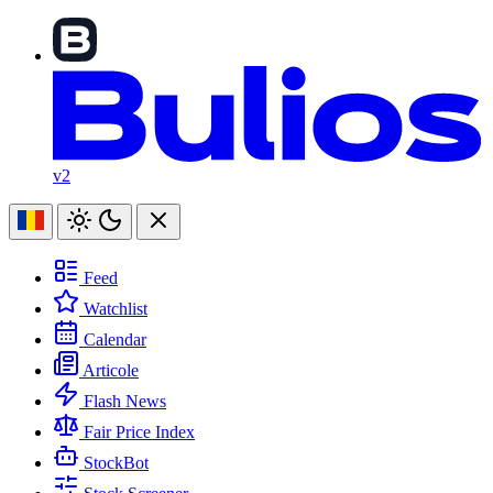
v2
Feed
Watchlist
Calendar
Articole
Flash News
Fair Price Index
StockBot