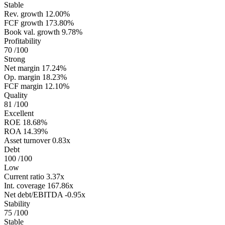
Stable
Rev. growth
12.00%
FCF growth
173.80%
Book val. growth
9.78%
Profitability
70
/100
Strong
Net margin
17.24%
Op. margin
18.23%
FCF margin
12.10%
Quality
81
/100
Excellent
ROE
18.68%
ROA
14.39%
Asset turnover
0.83x
Debt
100
/100
Low
Current ratio
3.37x
Int. coverage
167.86x
Net debt/EBITDA
-0.95x
Stability
75
/100
Stable