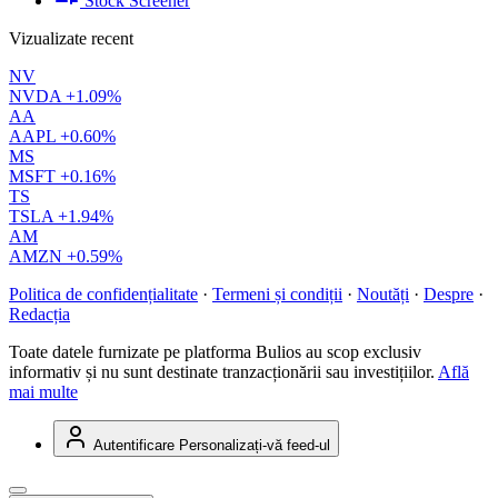
Stock Screener
Vizualizate recent
NV
NVDA
+1.09%
AA
AAPL
+0.60%
MS
MSFT
+0.16%
TS
TSLA
+1.94%
AM
AMZN
+0.59%
Politica de confidențialitate
·
Termeni și condiții
·
Noutăți
·
Despre
·
Redacția
Toate datele furnizate pe platforma Bulios au scop exclusiv
informativ și nu sunt destinate tranzacționării sau investițiilor.
Află
mai multe
Autentificare
Personalizați-vă feed-ul