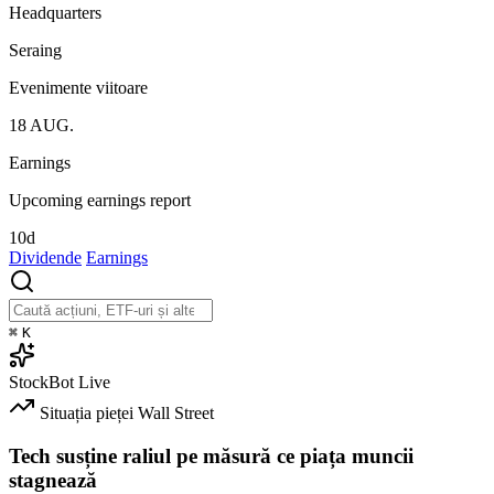
Headquarters
Seraing
Evenimente viitoare
18
AUG.
Earnings
Upcoming earnings report
10d
Dividende
Earnings
⌘
K
StockBot
Live
Situația pieței
Wall Street
Tech susține raliul pe măsură ce piața muncii
stagnează