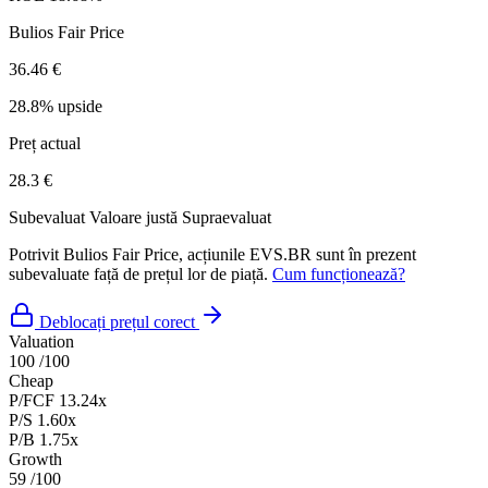
Bulios Fair Price
36.46 €
28.8% upside
Preț actual
28.3 €
Subevaluat
Valoare justă
Supraevaluat
Potrivit Bulios Fair Price, acțiunile EVS.BR sunt în prezent
subevaluate față de prețul lor de piață.
Cum funcționează?
Deblocați prețul corect
Valuation
100
/100
Cheap
P/FCF
13.24x
P/S
1.60x
P/B
1.75x
Growth
59
/100