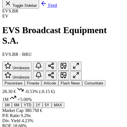
Feed
Toggle Sidebar
EVS.BR
EV
EVS Broadcast Equipment
S.A.
EVS.BR · BRU
Urmărește
Urmărește
Prezentare
Finanțe
Articole
Flash News
Comunitate
28.30 €
-0.53%
(-0.15 €)
1M
+5.00%
1M
6M
YTD
1Y
5Y
MAX
Market Cap
380.7M €
P/E Ratio
9.29x
Div. Yield
4.23%
ROE
18.68%