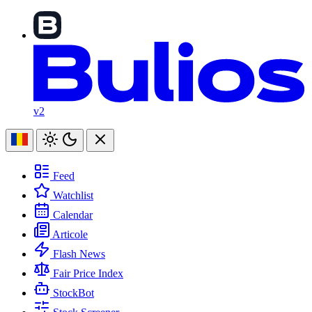
v2
Feed
Watchlist
Calendar
Articole
Flash News
Fair Price Index
StockBot