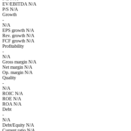
EV/EBITDA
N/A
P/S
N/A
Growth
-
N/A
EPS growth
N/A
Rev. growth
N/A
FCF growth
N/A
Profitability
-
N/A
Gross margin
N/A
Net margin
N/A
Op. margin
N/A
Quality
-
N/A
ROIC
N/A
ROE
N/A
ROA
N/A
Debt
-
N/A
Debt/Equity
N/A
Current ratio
N/A