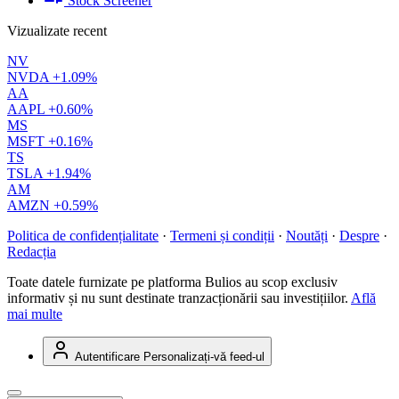
Stock Screener
Vizualizate recent
NV
NVDA
+1.09%
AA
AAPL
+0.60%
MS
MSFT
+0.16%
TS
TSLA
+1.94%
AM
AMZN
+0.59%
Politica de confidențialitate
·
Termeni și condiții
·
Noutăți
·
Despre
·
Redacția
Toate datele furnizate pe platforma Bulios au scop exclusiv
informativ și nu sunt destinate tranzacționării sau investițiilor.
Află
mai multe
Autentificare
Personalizați-vă feed-ul