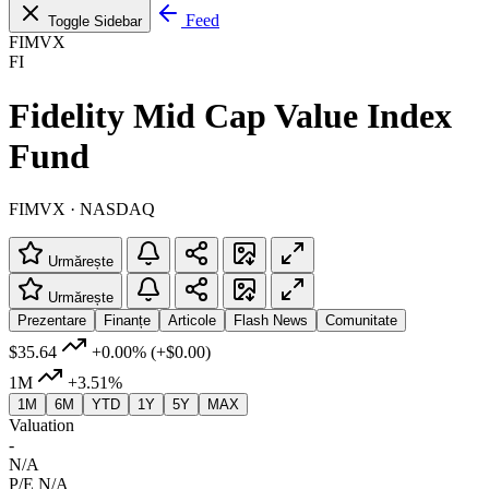
Feed
Toggle Sidebar
FIMVX
FI
Fidelity Mid Cap Value Index
Fund
FIMVX · NASDAQ
Urmărește
Urmărește
Prezentare
Finanțe
Articole
Flash News
Comunitate
$35.64
+0.00%
(+$0.00)
1M
+3.51%
1M
6M
YTD
1Y
5Y
MAX
Valuation
-
N/A
P/E
N/A