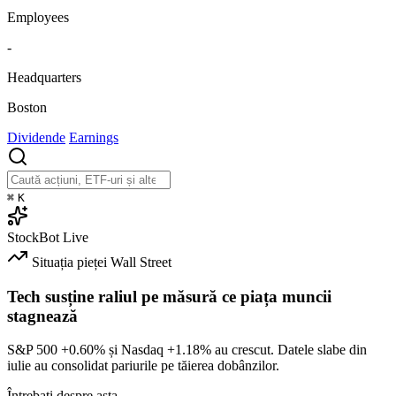
Employees
-
Headquarters
Boston
Dividende
Earnings
⌘
K
StockBot
Live
Situația pieței
Wall Street
Tech susține raliul pe măsură ce piața muncii
stagnează
S&P 500
+0.60%
și Nasdaq
+1.18%
au crescut. Datele slabe din
iulie au consolidat pariurile pe tăierea dobânzilor.
Întrebați despre asta