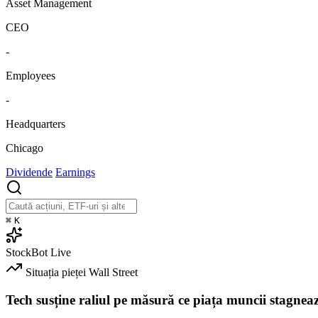
Asset Management
CEO
-
Employees
-
Headquarters
Chicago
Dividende
Earnings
⌘
K
StockBot
Live
Situația pieței
Wall Street
Tech susține raliul pe măsură ce piața muncii stagnea