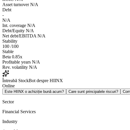
Asset turnover
N/A
Debt
-
N/A
Int. coverage
N/A
Debt/Equity
N/A
Net debt/EBITDA
N/A
Stability
100
/100
Stable
Beta
0.85x
Profitable years
N/A
Rev. volatility
N/A
Întreabă StockBot despre HIINX
Online
Este HIINX o achiziție bună acum?
Care sunt principalele riscuri?
Com
Sector
Financial Services
Industry