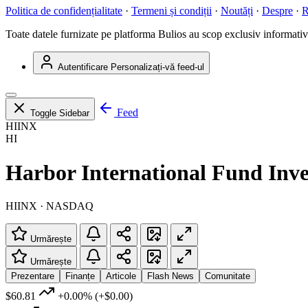
Politica de confidențialitate
·
Termeni și condiții
·
Noutăți
·
Despre
·
R
Toate datele furnizate pe platforma Bulios au scop exclusiv informativ ș
Autentificare
Personalizați-vă feed-ul
Feed
Toggle Sidebar
HIINX
HI
Harbor International Fund Inve
HIINX · NASDAQ
Urmărește
Urmărește
Prezentare
Finanțe
Articole
Flash News
Comunitate
$60.81
+0.00%
(+$0.00)