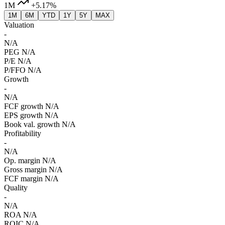
1M
+5.17%
1M
6M
YTD
1Y
5Y
MAX
Valuation
-
N/A
PEG
N/A
P/E
N/A
P/FFO
N/A
Growth
-
N/A
FCF growth
N/A
EPS growth
N/A
Book val. growth
N/A
Profitability
-
N/A
Op. margin
N/A
Gross margin
N/A
FCF margin
N/A
Quality
-
N/A
ROA
N/A
ROIC
N/A