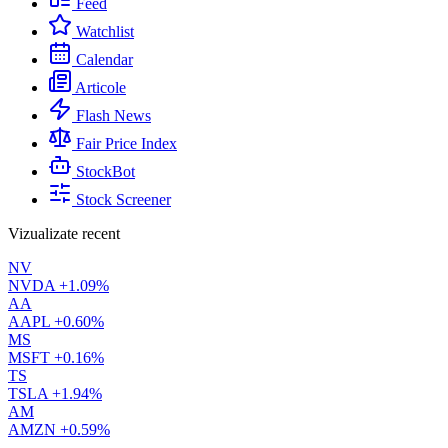
Feed
Watchlist
Calendar
Articole
Flash News
Fair Price Index
StockBot
Stock Screener
Vizualizate recent
NV
NVDA
+1.09%
AA
AAPL
+0.60%
MS
MSFT
+0.16%
TS
TSLA
+1.94%
AM
AMZN
+0.59%