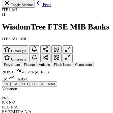
Feed
Toggle Sidebar
ITBL.MI
IT
WisdomTree FTSE MIB Banks
ITBL.MI · MIL
Urmărește
Urmărește
Prezentare
Finanțe
Articole
Flash News
Comunitate
20.85 €
-0.64%
(-0.14 €)
1M
+6.05%
1M
6M
YTD
1Y
5Y
MAX
Valuation
-
N/A
P/E
N/A
PEG
N/A
EV/EBITDA
N/A