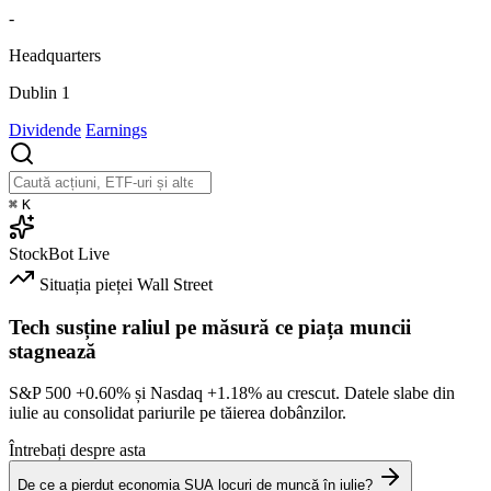
-
Headquarters
Dublin 1
Dividende
Earnings
⌘
K
StockBot
Live
Situația pieței
Wall Street
Tech susține raliul pe măsură ce piața muncii
stagnează
S&P 500
+0.60%
și Nasdaq
+1.18%
au crescut. Datele slabe din
iulie au consolidat pariurile pe tăierea dobânzilor.
Întrebați despre asta
De ce a pierdut economia SUA locuri de muncă în iulie?