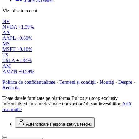
Stock Screener
Vizualizate recent
NV
NVDA
+1.09%
AA
AAPL
+0.60%
MS
MSFT
+0.16%
TS
TSLA
+1.94%
AM
AMZN
+0.59%
Politica de confidențialitate
·
Termeni și condiții
·
Noutăți
·
Despre
·
Redacția
Toate datele furnizate pe platforma Bulios au scop exclusiv
informativ și nu sunt destinate tranzacționării sau investițiilor.
Află
mai multe
Autentificare
Personalizați-vă feed-ul