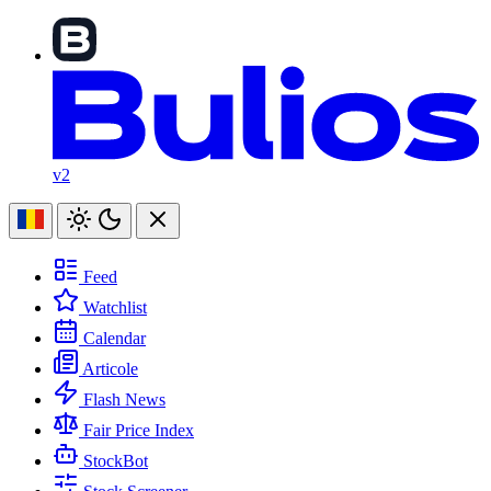
v2
Feed
Watchlist
Calendar
Articole
Flash News
Fair Price Index
StockBot