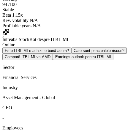
94
/100
Stable
Beta
1.15x
Rev. volatility
N/A
Profitable years
N/A
Întreabă StockBot despre ITBL.MI
Online
Este ITBL.MI o achiziție bună acum?
Care sunt principalele riscuri?
Compară ITBL.MI vs AMD
Earnings outlook pentru ITBL.MI
Sector
Financial Services
Industry
Asset Management - Global
CEO
-
Employees