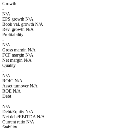
Growth
-
N/A
EPS growth
N/A
Book val. growth
N/A
Rev. growth
N/A
Profitability
-
N/A
Gross margin
N/A
FCF margin
N/A
Net margin
N/A
Quality
-
N/A
ROIC
N/A
Asset turnover
N/A
ROE
N/A
Debt
-
N/A
Debt/Equity
N/A
Net debt/EBITDA
N/A
Current ratio
N/A
Stability