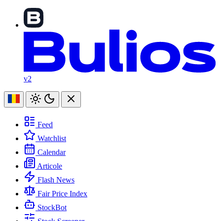
v2
Feed
Watchlist
Calendar
Articole
Flash News
Fair Price Index
StockBot