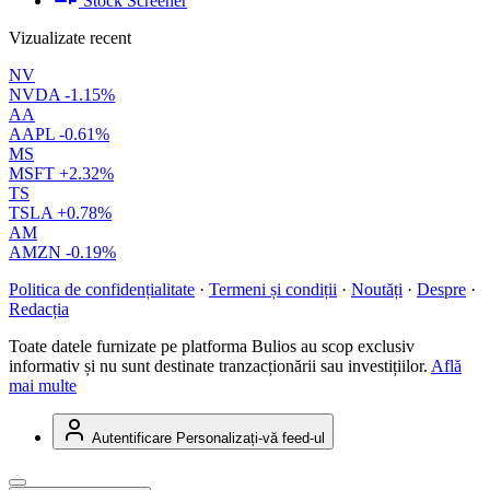
Stock Screener
Vizualizate recent
NV
NVDA
-1.15%
AA
AAPL
-0.61%
MS
MSFT
+2.32%
TS
TSLA
+0.78%
AM
AMZN
-0.19%
Politica de confidențialitate
·
Termeni și condiții
·
Noutăți
·
Despre
·
Redacția
Toate datele furnizate pe platforma Bulios au scop exclusiv
informativ și nu sunt destinate tranzacționării sau investițiilor.
Află
mai multe
Autentificare
Personalizați-vă feed-ul