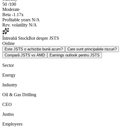
50
/100
Moderate
Beta
-1.17x
Profitable years
N/A
Rev. volatility
N/A
Întreabă StockBot despre JSTS
Online
Este JSTS o achiziție bună acum?
Care sunt principalele riscuri?
Compară JSTS vs AMD
Earnings outlook pentru JSTS
Sector
Energy
Industry
Oil & Gas Drilling
CEO
Justiss
Employees