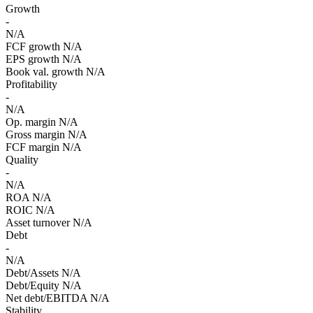
Growth
-
N/A
FCF growth
N/A
EPS growth
N/A
Book val. growth
N/A
Profitability
-
N/A
Op. margin
N/A
Gross margin
N/A
FCF margin
N/A
Quality
-
N/A
ROA
N/A
ROIC
N/A
Asset turnover
N/A
Debt
-
N/A
Debt/Assets
N/A
Debt/Equity
N/A
Net debt/EBITDA
N/A
Stability