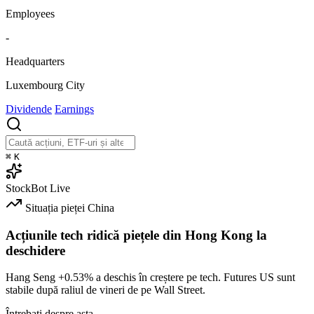
Employees
-
Headquarters
Luxembourg City
Dividende
Earnings
⌘
K
StockBot
Live
Situația pieței
China
Acțiunile tech ridică piețele din Hong Kong la
deschidere
Hang Seng
+0.53%
a deschis în creștere pe tech. Futures US sunt
stabile după raliul de vineri de pe Wall Street.
Întrebați despre asta