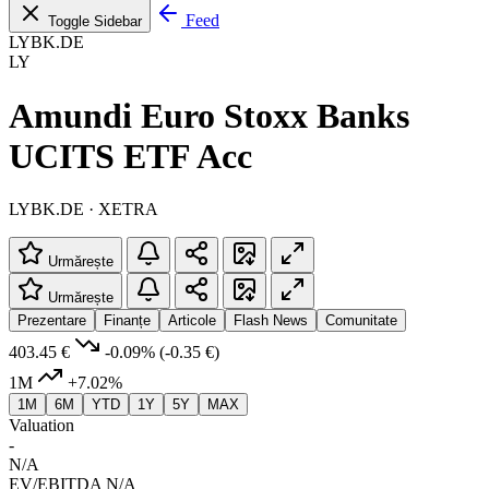
Feed
Toggle Sidebar
LYBK.DE
LY
Amundi Euro Stoxx Banks
UCITS ETF Acc
LYBK.DE · XETRA
Urmărește
Urmărește
Prezentare
Finanțe
Articole
Flash News
Comunitate
403.45 €
-0.09%
(-0.35 €)
1M
+7.02%
1M
6M
YTD
1Y
5Y
MAX
Valuation
-
N/A
EV/EBITDA
N/A