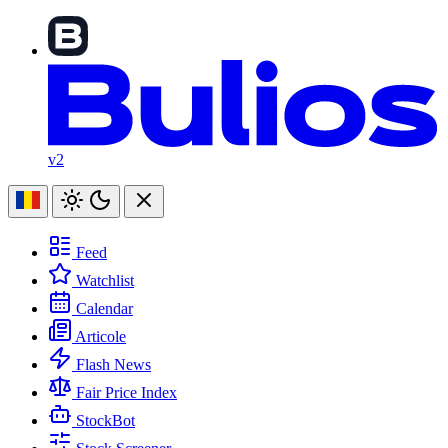
v2
Feed
Watchlist
Calendar
Articole
Flash News
Fair Price Index
StockBot