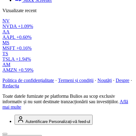
Stock Screener
Vizualizate recent
NV
NVDA
+1.09%
AA
AAPL
+0.60%
MS
MSFT
+0.16%
TS
TSLA
+1.94%
AM
AMZN
+0.59%
Politica de confidențialitate
·
Termeni și condiții
·
Noutăți
·
Despre
·
Redacția
Toate datele furnizate pe platforma Bulios au scop exclusiv
informativ și nu sunt destinate tranzacționării sau investițiilor.
Află
mai multe
Autentificare
Personalizați-vă feed-ul