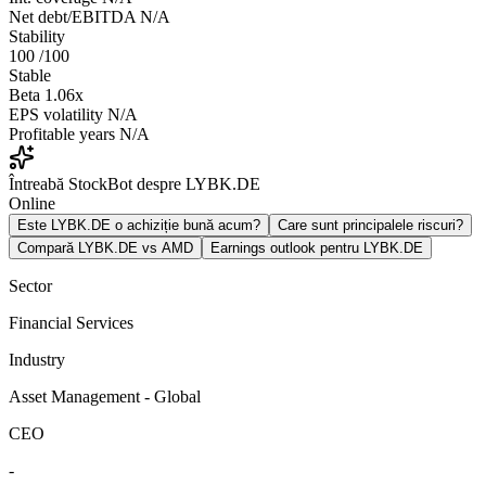
Net debt/EBITDA
N/A
Stability
100
/100
Stable
Beta
1.06x
EPS volatility
N/A
Profitable years
N/A
Întreabă StockBot despre LYBK.DE
Online
Este LYBK.DE o achiziție bună acum?
Care sunt principalele riscuri?
Compară LYBK.DE vs AMD
Earnings outlook pentru LYBK.DE
Sector
Financial Services
Industry
Asset Management - Global
CEO
-