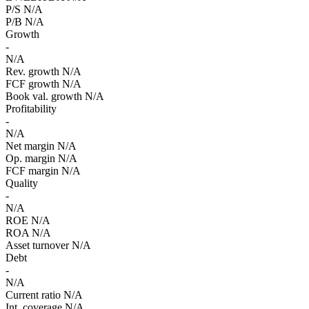
P/S
N/A
P/B
N/A
Growth
-
N/A
Rev. growth
N/A
FCF growth
N/A
Book val. growth
N/A
Profitability
-
N/A
Net margin
N/A
Op. margin
N/A
FCF margin
N/A
Quality
-
N/A
ROE
N/A
ROA
N/A
Asset turnover
N/A
Debt
-
N/A
Current ratio
N/A
Int. coverage
N/A