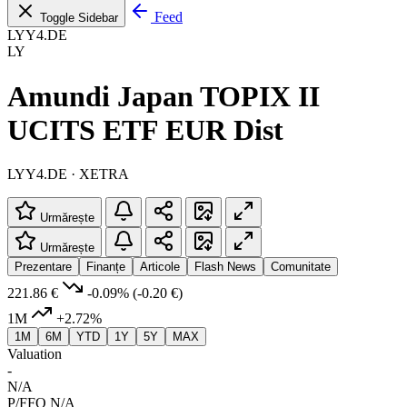
Feed
Toggle Sidebar
LYY4.DE
LY
Amundi Japan TOPIX II
UCITS ETF EUR Dist
LYY4.DE · XETRA
Urmărește
Urmărește
Prezentare
Finanțe
Articole
Flash News
Comunitate
221.86 €
-0.09%
(-0.20 €)
1M
+2.72%
1M
6M
YTD
1Y
5Y
MAX
Valuation
-
N/A
P/FFO
N/A