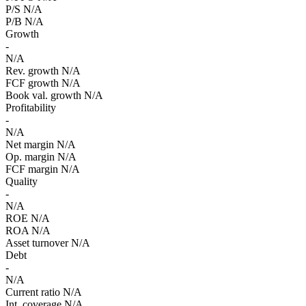
P/S
N/A
P/B
N/A
Growth
-
N/A
Rev. growth
N/A
FCF growth
N/A
Book val. growth
N/A
Profitability
-
N/A
Net margin
N/A
Op. margin
N/A
FCF margin
N/A
Quality
-
N/A
ROE
N/A
ROA
N/A
Asset turnover
N/A
Debt
-
N/A
Current ratio
N/A
Int. coverage
N/A