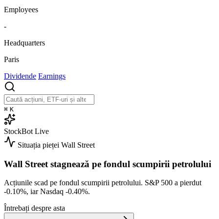
Employees
-
Headquarters
Paris
Dividende
Earnings
⌘
K
StockBot
Live
Situația pieței
Wall Street
Wall Street stagnează pe fondul scumpirii petrolului
Acțiunile scad pe fondul scumpirii petrolului. S&P 500 a pierdut
-0.10%
, iar Nasdaq
-0.40%
.
Întrebați despre asta