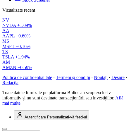
Stock Screener
Vizualizate recent
NV
NVDA
+1.09%
AA
AAPL
+0.60%
MS
MSFT
+0.16%
TS
TSLA
+1.94%
AM
AMZN
+0.59%
Politica de confidențialitate
·
Termeni și condiții
·
Noutăți
·
Despre
·
Redacția
Toate datele furnizate pe platforma Bulios au scop exclusiv
informativ și nu sunt destinate tranzacționării sau investițiilor.
Află
mai multe
Autentificare
Personalizați-vă feed-ul