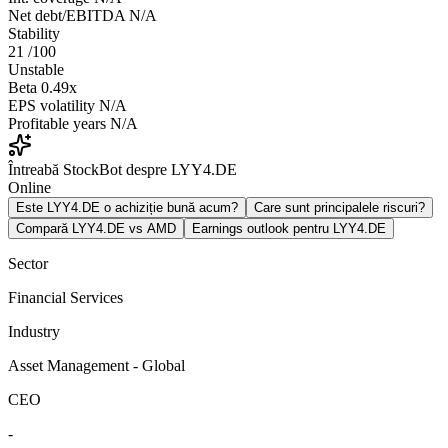
Net debt/EBITDA
N/A
Stability
21
/100
Unstable
Beta
0.49x
EPS volatility
N/A
Profitable years
N/A
Întreabă StockBot despre LYY4.DE
Online
Este LYY4.DE o achiziție bună acum?
Care sunt principalele riscuri?
Compară LYY4.DE vs AMD
Earnings outlook pentru LYY4.DE
Sector
Financial Services
Industry
Asset Management - Global
CEO
-