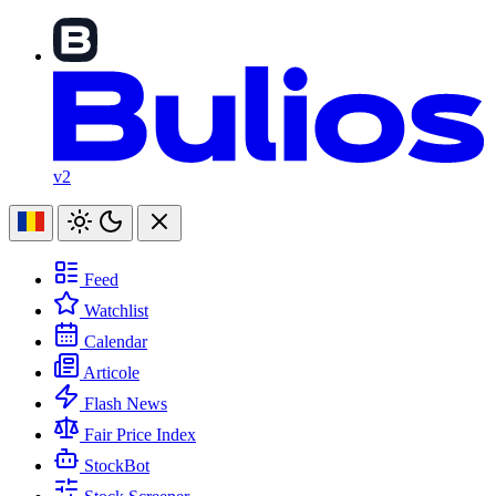
v2
Feed
Watchlist
Calendar
Articole
Flash News
Fair Price Index
StockBot