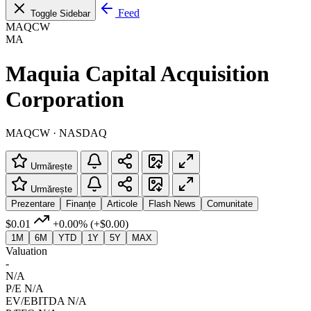
Feed
Toggle Sidebar
MAQCW
MA
Maquia Capital Acquisition
Corporation
MAQCW · NASDAQ
Urmărește
Urmărește
Prezentare
Finanțe
Articole
Flash News
Comunitate
$0.01
+0.00%
(+$0.00)
1M
6M
YTD
1Y
5Y
MAX
Valuation
-
N/A
P/E
N/A
EV/EBITDA
N/A