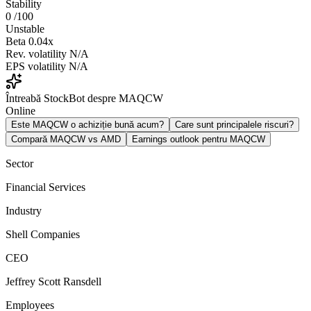
Stability
0
/100
Unstable
Beta
0.04x
Rev. volatility
N/A
EPS volatility
N/A
Întreabă StockBot despre MAQCW
Online
Este MAQCW o achiziție bună acum?
Care sunt principalele riscuri?
Compară MAQCW vs AMD
Earnings outlook pentru MAQCW
Sector
Financial Services
Industry
Shell Companies
CEO
Jeffrey Scott Ransdell
Employees