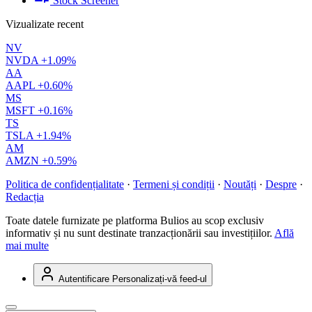
Stock Screener
Vizualizate recent
NV
NVDA
+1.09%
AA
AAPL
+0.60%
MS
MSFT
+0.16%
TS
TSLA
+1.94%
AM
AMZN
+0.59%
Politica de confidențialitate
·
Termeni și condiții
·
Noutăți
·
Despre
·
Redacția
Toate datele furnizate pe platforma Bulios au scop exclusiv
informativ și nu sunt destinate tranzacționării sau investițiilor.
Află
mai multe
Autentificare
Personalizați-vă feed-ul