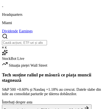
-
Headquarters
Miami
Dividende
Earnings
⌘
K
StockBot
Live
Situația pieței
Wall Street
Tech susține raliul pe măsură ce piața muncii
stagnează
S&P 500
+0.60%
și Nasdaq
+1.18%
au crescut. Datele slabe din
iulie au consolidat pariurile pe tăierea dobânzilor.
Întrebați despre asta