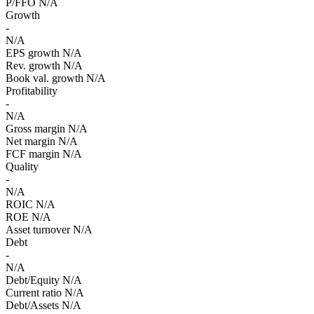
P/FFO
N/A
Growth
-
N/A
EPS growth
N/A
Rev. growth
N/A
Book val. growth
N/A
Profitability
-
N/A
Gross margin
N/A
Net margin
N/A
FCF margin
N/A
Quality
-
N/A
ROIC
N/A
ROE
N/A
Asset turnover
N/A
Debt
-
N/A
Debt/Equity
N/A
Current ratio
N/A
Debt/Assets
N/A