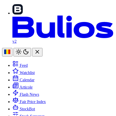
v2
Feed
Watchlist
Calendar
Articole
Flash News
Fair Price Index
StockBot