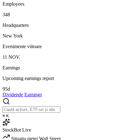
Employees
348
Headquarters
New York
Evenimente viitoare
11
NOV.
Earnings
Upcoming earnings report
95d
Dividende
Earnings
⌘
K
StockBot
Live
Situația pieței
Wall Street