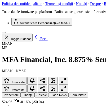
Politica de confidențialitate
·
Termeni și condiții
·
Noutăți
·
Despre
·
R
Toate datele furnizate pe platforma Bulios au scop exclusiv informativ ș
Autentificare
Personalizați-vă feed-ul
Feed
Toggle Sidebar
MFAN
MF
MFA Financial, Inc. 8.875% Sen
MFAN · NYSE
Urmărește
Urmărește
Prezentare
Finanțe
Articole
Flash News
Comunitate
$24.96
-0.16%
(-$0.04)