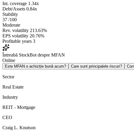
Int. coverage
1.34x
Debt/Assets
0.84x
Stability
37
/100
Moderate
Rev. volatility
213.63%
EPS volatility
20.76%
Profitable years
3
Întreabă StockBot despre MFAN
Online
Este MFAN o achiziție bună acum?
Care sunt principalele riscuri?
Com
Sector
Real Estate
Industry
REIT - Mortgage
CEO
Craig L. Knutson