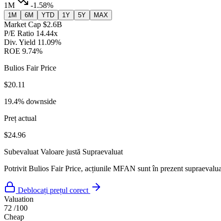
1M
-1.58%
1M
6M
YTD
1Y
5Y
MAX
Market Cap
$2.6B
P/E Ratio
14.44x
Div. Yield
11.09%
ROE
9.74%
Bulios Fair Price
$20.11
19.4% downside
Preț actual
$24.96
Subevaluat
Valoare justă
Supraevaluat
Potrivit Bulios Fair Price, acțiunile MFAN sunt în prezent supraevaluat
Deblocați prețul corect
Valuation
72
/100
Cheap