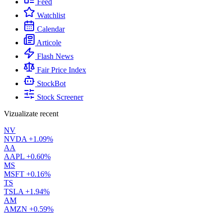
Feed
Watchlist
Calendar
Articole
Flash News
Fair Price Index
StockBot
Stock Screener
Vizualizate recent
NV
NVDA
+1.09%
AA
AAPL
+0.60%
MS
MSFT
+0.16%
TS
TSLA
+1.94%
AM
AMZN
+0.59%