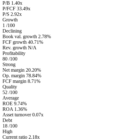
P/B
1.40x
P/FCF
33.49x
P/S
2.92x
Growth
1
/100
Declining
Book val. growth
2.78%
FCF growth
40.71%
Rev. growth
N/A
Profitability
80
/100
Strong
Net margin
20.20%
Op. margin
78.84%
FCF margin
8.71%
Quality
52
/100
Average
ROE
9.74%
ROA
1.36%
Asset turnover
0.07x
Debt
18
/100
High
Current ratio
2.18x