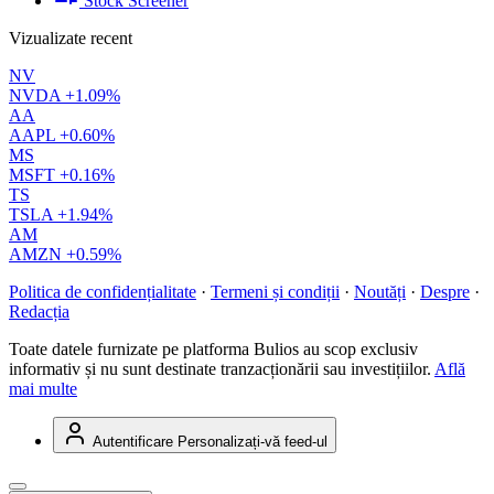
Stock Screener
Vizualizate recent
NV
NVDA
+1.09%
AA
AAPL
+0.60%
MS
MSFT
+0.16%
TS
TSLA
+1.94%
AM
AMZN
+0.59%
Politica de confidențialitate
·
Termeni și condiții
·
Noutăți
·
Despre
·
Redacția
Toate datele furnizate pe platforma Bulios au scop exclusiv
informativ și nu sunt destinate tranzacționării sau investițiilor.
Află
mai multe
Autentificare
Personalizați-vă feed-ul