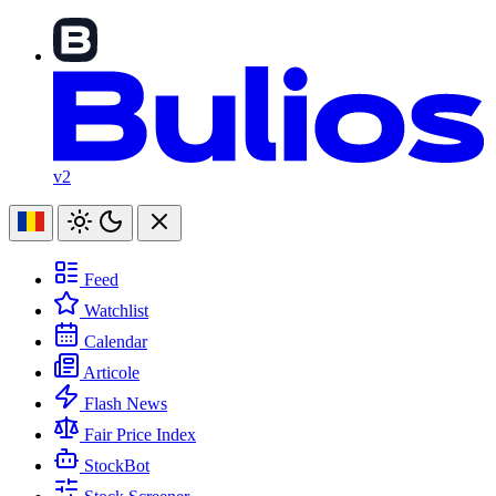
v2
Feed
Watchlist
Calendar
Articole
Flash News
Fair Price Index
StockBot