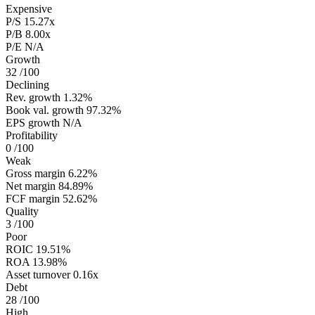
Expensive
P/S
15.27x
P/B
8.00x
P/E
N/A
Growth
32
/100
Declining
Rev. growth
1.32%
Book val. growth
97.32%
EPS growth
N/A
Profitability
0
/100
Weak
Gross margin
6.22%
Net margin
84.89%
FCF margin
52.62%
Quality
3
/100
Poor
ROIC
19.51%
ROA
13.98%
Asset turnover
0.16x
Debt
28
/100
High