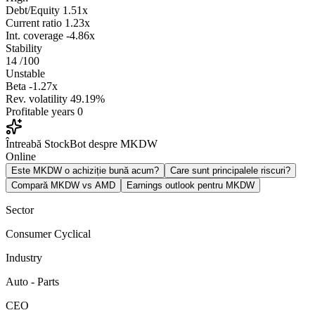
Debt/Equity
1.51x
Current ratio
1.23x
Int. coverage
-4.86x
Stability
14
/100
Unstable
Beta
-1.27x
Rev. volatility
49.19%
Profitable years
0
Întreabă StockBot despre MKDW
Online
Este MKDW o achiziție bună acum?
Care sunt principalele riscuri?
Compară MKDW vs AMD
Earnings outlook pentru MKDW
Sector
Consumer Cyclical
Industry
Auto - Parts
CEO