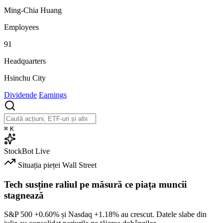
Ming-Chia Huang
Employees
91
Headquarters
Hsinchu City
Dividende
Earnings
⌘
K
StockBot
Live
Situația pieței
Wall Street
Tech susține raliul pe măsură ce piața muncii
stagnează
S&P 500
+0.60%
și Nasdaq
+1.18%
au crescut. Datele slabe din