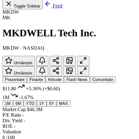
Feed
Toggle Sidebar
MKDW
MK
MKDWELL Tech Inc.
MKDW · NASDAQ
Urmărește
Urmărește
Prezentare
Finanțe
Articole
Flash News
Comunitate
$11.80
+5.36%
(+$0.60)
1M
-1.67%
1M
6M
YTD
1Y
5Y
MAX
Market Cap
$46.3M
P/E Ratio
-
Div. Yield
-
ROE
-
Valuation
0
/100