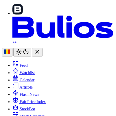
v2
Feed
Watchlist
Calendar
Articole
Flash News
Fair Price Index
StockBot