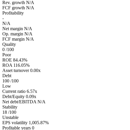
Rev. growth
N/A
FCF growth
N/A
Profitability
-
N/A
Net margin
N/A
Op. margin
N/A
FCF margin
N/A
Quality
0
/100
Poor
ROE
84.43%
ROA
116.05%
Asset turnover
0.00x
Debt
100
/100
Low
Current ratio
6.57x
Debt/Equity
0.09x
Net debt/EBITDA
N/A
Stability
18
/100
Unstable
EPS volatility
1,005.87%
Profitable years
0