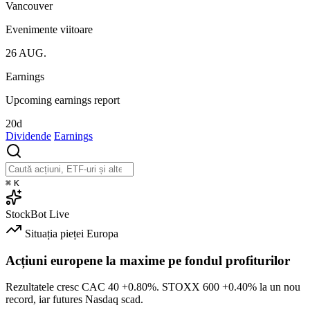
Vancouver
Evenimente viitoare
26
AUG.
Earnings
Upcoming earnings report
20d
Dividende
Earnings
⌘
K
StockBot
Live
Situația pieței
Europa
Acțiuni europene la maxime pe fondul profiturilor
Rezultatele cresc CAC 40
+0.80%
. STOXX 600
+0.40%
la un nou
record, iar futures Nasdaq scad.