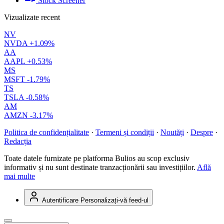
Stock Screener
Vizualizate recent
NV
NVDA
+1.09%
AA
AAPL
+0.53%
MS
MSFT
-1.79%
TS
TSLA
-0.58%
AM
AMZN
-3.17%
Politica de confidențialitate
·
Termeni și condiții
·
Noutăți
·
Despre
·
Redacția
Toate datele furnizate pe platforma Bulios au scop exclusiv
informativ și nu sunt destinate tranzacționării sau investițiilor.
Află
mai multe
Autentificare
Personalizați-vă feed-ul