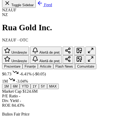
Feed
Toggle Sidebar
NZAUF
NZ
Rua Gold Inc.
NZAUF · OTC
Urmărește
Alertă de preț
Urmărește
Alertă de preț
Prezentare
Finanțe
Articole
Flash News
Comunitate
$0.73
-6.41%
(-$0.05)
1M
-3.04%
1M
6M
YTD
1Y
5Y
MAX
Market Cap
$124.6M
P/E Ratio
-
Div. Yield
-
ROE
84.43%
Bulios Fair Price