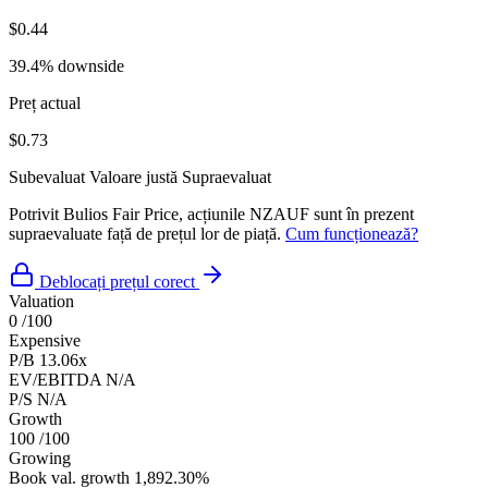
$0.44
39.4% downside
Preț actual
$0.73
Subevaluat
Valoare justă
Supraevaluat
Potrivit Bulios Fair Price, acțiunile NZAUF sunt în prezent
supraevaluate față de prețul lor de piață.
Cum funcționează?
Deblocați prețul corect
Valuation
0
/100
Expensive
P/B
13.06x
EV/EBITDA
N/A
P/S
N/A
Growth
100
/100
Growing
Book val. growth
1,892.30%