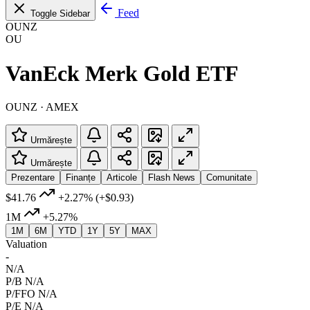
Feed
Toggle Sidebar
OUNZ
OU
VanEck Merk Gold ETF
OUNZ · AMEX
Urmărește
Urmărește
Prezentare
Finanțe
Articole
Flash News
Comunitate
$41.76
+2.27%
(+$0.93)
1M
+5.27%
1M
6M
YTD
1Y
5Y
MAX
Valuation
-
N/A
P/B
N/A
P/FFO
N/A
P/E
N/A