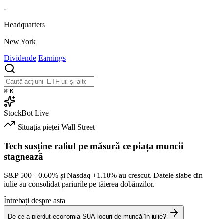
-
Headquarters
New York
Dividende
Earnings
⌘
K
StockBot
Live
Situația pieței
Wall Street
Tech susține raliul pe măsură ce piața muncii
stagnează
S&P 500
+0.60%
și Nasdaq
+1.18%
au crescut. Datele slabe din
iulie au consolidat pariurile pe tăierea dobânzilor.
Întrebați despre asta
De ce a pierdut economia SUA locuri de muncă în iulie?