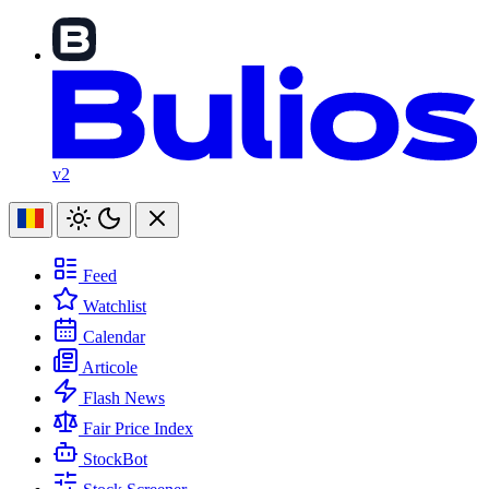
v2
Feed
Watchlist
Calendar
Articole
Flash News
Fair Price Index
StockBot