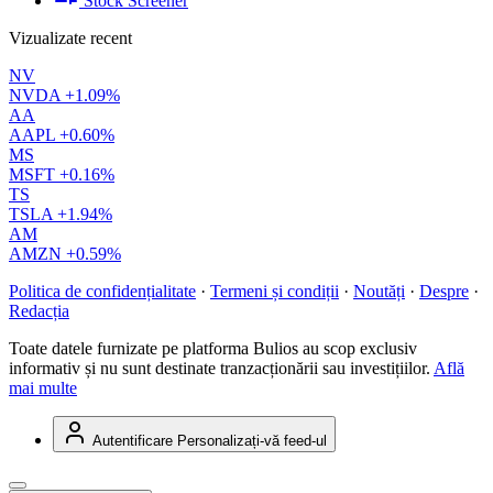
Stock Screener
Vizualizate recent
NV
NVDA
+1.09%
AA
AAPL
+0.60%
MS
MSFT
+0.16%
TS
TSLA
+1.94%
AM
AMZN
+0.59%
Politica de confidențialitate
·
Termeni și condiții
·
Noutăți
·
Despre
·
Redacția
Toate datele furnizate pe platforma Bulios au scop exclusiv
informativ și nu sunt destinate tranzacționării sau investițiilor.
Află
mai multe
Autentificare
Personalizați-vă feed-ul