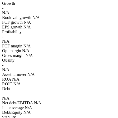
Growth
-
N/A
Book val. growth
N/A
FCF growth
N/A
EPS growth
N/A
Profitability
-
N/A
FCF margin
N/A
Op. margin
N/A
Gross margin
N/A
Quality
-
N/A
Asset turnover
N/A
ROA
N/A
ROIC
N/A
Debt
-
N/A
Net debt/EBITDA
N/A
Int. coverage
N/A
Debt/Equity
N/A
Stability