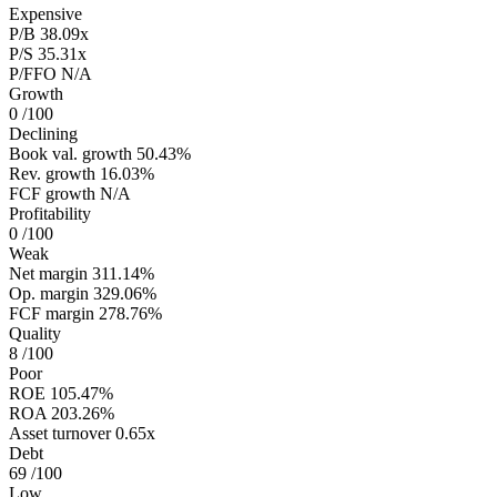
Expensive
P/B
38.09x
P/S
35.31x
P/FFO
N/A
Growth
0
/100
Declining
Book val. growth
50.43%
Rev. growth
16.03%
FCF growth
N/A
Profitability
0
/100
Weak
Net margin
311.14%
Op. margin
329.06%
FCF margin
278.76%
Quality
8
/100
Poor
ROE
105.47%
ROA
203.26%
Asset turnover
0.65x
Debt
69
/100
Low