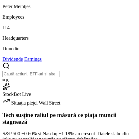
Peter Meintjes
Employees
114
Headquarters
Dunedin
Dividende
Earnings
⌘
K
StockBot
Live
Situația pieței
Wall Street
Tech susține raliul pe măsură ce piața muncii
stagnează
S&P 500
+0.60%
și Nasdaq
+1.18%
au crescut. Datele slabe din