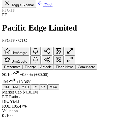
Feed
Toggle Sidebar
PFGTF
PF
Pacific Edge Limited
PFGTF · OTC
Urmărește
Urmărește
Prezentare
Finanțe
Articole
Flash News
Comunitate
$0.19
+0.00%
(+$0.00)
1M
+13.36%
1M
6M
YTD
1Y
5Y
MAX
Market Cap
$410.1M
P/E Ratio
-
Div. Yield
-
ROE
105.47%
Valuation
0
/100