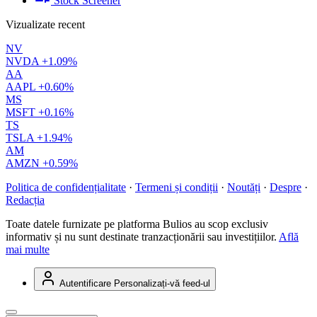
Stock Screener
Vizualizate recent
NV
NVDA
+1.09%
AA
AAPL
+0.60%
MS
MSFT
+0.16%
TS
TSLA
+1.94%
AM
AMZN
+0.59%
Politica de confidențialitate
·
Termeni și condiții
·
Noutăți
·
Despre
·
Redacția
Toate datele furnizate pe platforma Bulios au scop exclusiv
informativ și nu sunt destinate tranzacționării sau investițiilor.
Află
mai multe
Autentificare
Personalizați-vă feed-ul