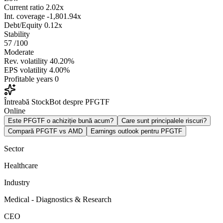
Current ratio
2.02x
Int. coverage
-1,801.94x
Debt/Equity
0.12x
Stability
57
/100
Moderate
Rev. volatility
40.20%
EPS volatility
4.00%
Profitable years
0
Întreabă StockBot despre PFGTF
Online
Este PFGTF o achiziție bună acum?
Care sunt principalele riscuri?
Compară PFGTF vs AMD
Earnings outlook pentru PFGTF
Sector
Healthcare
Industry
Medical - Diagnostics & Research
CEO