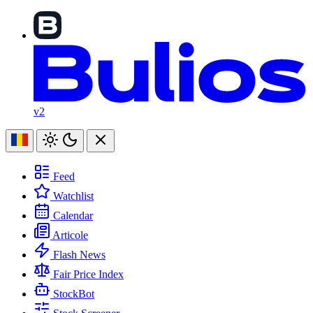
v2
Feed
Watchlist
Calendar
Articole
Flash News
Fair Price Index
StockBot