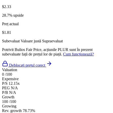
$2.33
28.7% upside
Preț actual
$1.81
Subevaluat
Valoare justă
Supraevaluat
Potrivit Bulios Fair Price, acțiunile PLUR sunt în prezent
subevaluate față de prețul lor de piață.
Cum funcționează?
Deblocați prețul corect
Valuation
0
/100
Expensive
P/S
12.15x
PEG
N/A
P/B
N/A
Growth
100
/100
Growing
Rev. growth
78.73%