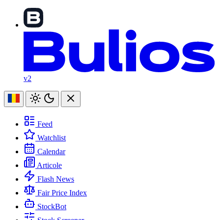
v2
Feed
Watchlist
Calendar
Articole
Flash News
Fair Price Index
StockBot