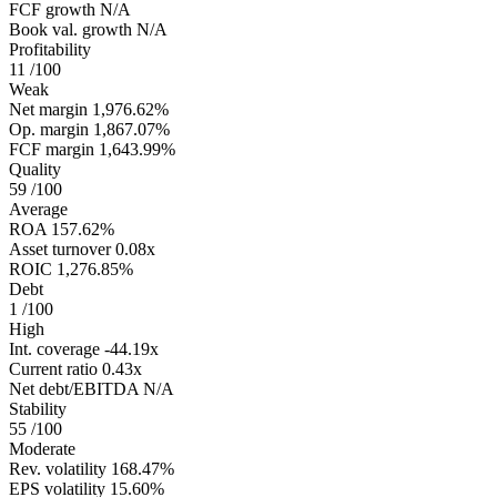
FCF growth
N/A
Book val. growth
N/A
Profitability
11
/100
Weak
Net margin
1,976.62%
Op. margin
1,867.07%
FCF margin
1,643.99%
Quality
59
/100
Average
ROA
157.62%
Asset turnover
0.08x
ROIC
1,276.85%
Debt
1
/100
High
Int. coverage
-44.19x
Current ratio
0.43x
Net debt/EBITDA
N/A
Stability
55
/100
Moderate
Rev. volatility
168.47%
EPS volatility
15.60%