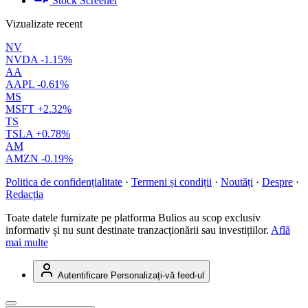
Stock Screener
Vizualizate recent
NV
NVDA
-1.15%
AA
AAPL
-0.61%
MS
MSFT
+2.32%
TS
TSLA
+0.78%
AM
AMZN
-0.19%
Politica de confidențialitate
·
Termeni și condiții
·
Noutăți
·
Despre
·
Redacția
Toate datele furnizate pe platforma Bulios au scop exclusiv
informativ și nu sunt destinate tranzacționării sau investițiilor.
Află
mai multe
Autentificare
Personalizați-vă feed-ul