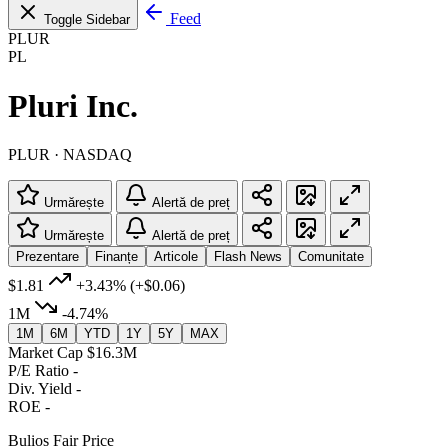
Feed
Toggle Sidebar
PLUR
PL
Pluri Inc.
PLUR · NASDAQ
Urmărește
Alertă de preț
Urmărește
Alertă de preț
Prezentare
Finanțe
Articole
Flash News
Comunitate
$1.81
+3.43%
(+$0.06)
1M
-4.74%
1M
6M
YTD
1Y
5Y
MAX
Market Cap
$16.3M
P/E Ratio
-
Div. Yield
-
ROE
-
Bulios Fair Price