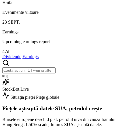
Haifa
Evenimente viitoare
23
SEPT.
Earnings
Upcoming earnings report
47d
Dividende
Earnings
⌘
K
StockBot
Live
Situația pieței
Piețe globale
Piețele așteaptă datele SUA, petrolul crește
Bursele europene deschid plat, petrolul urcă din cauza Iranului.
Hang Seng
-1.50%
scade, futures SUA așteaptă datele.