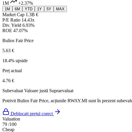
1M
+2.37%
1M
6M
YTD
1Y
5Y
MAX
Market Cap
1.3B €
P/E Ratio
14.43x
Div. Yield
6.93%
ROE
47.07%
Bulios Fair Price
5.63 €
18.4% upside
Preț actual
4.76 €
Subevaluat
Valoare justă
Supraevaluat
Potrivit Bulios Fair Price, acțiunile RWAY.MI sunt în prezent subevalua
Deblocați prețul corect
Valuation
79
/100
Cheap