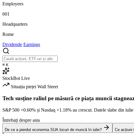
Employees
601
Headquarters
Rome
Dividende
Earnings
⌘
K
StockBot
Live
Situația pieței
Wall Street
Tech susține raliul pe măsură ce piața muncii stagnea
S&P 500
+0.60%
și Nasdaq
+1.18%
au crescut. Datele slabe din iulie
Întrebați despre asta
De ce a pierdut economia SUA locuri de muncă în iulie?
Ce acțiuni