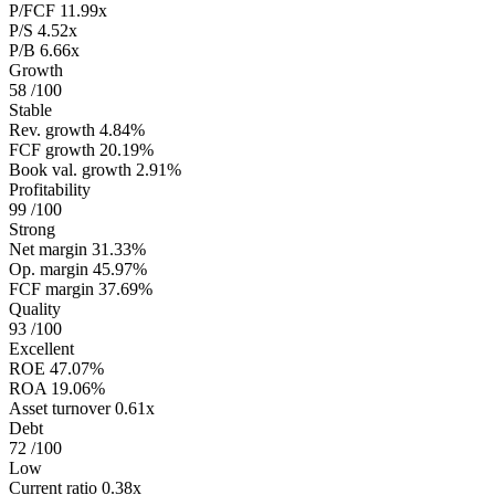
P/FCF
11.99x
P/S
4.52x
P/B
6.66x
Growth
58
/100
Stable
Rev. growth
4.84%
FCF growth
20.19%
Book val. growth
2.91%
Profitability
99
/100
Strong
Net margin
31.33%
Op. margin
45.97%
FCF margin
37.69%
Quality
93
/100
Excellent
ROE
47.07%
ROA
19.06%
Asset turnover
0.61x
Debt
72
/100
Low
Current ratio
0.38x