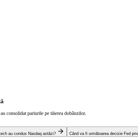
ză
 au consolidat pariurile pe tăierea dobânzilor.
 tech au condus Nasdaq astăzi?
Când va fi următoarea decizie Fed pri