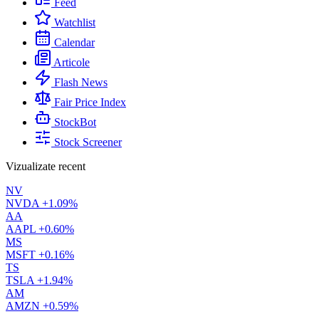
Feed
Watchlist
Calendar
Articole
Flash News
Fair Price Index
StockBot
Stock Screener
Vizualizate recent
NV
NVDA
+1.09%
AA
AAPL
+0.60%
MS
MSFT
+0.16%
TS
TSLA
+1.94%
AM
AMZN
+0.59%