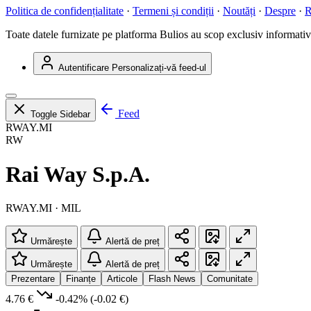
Politica de confidențialitate
·
Termeni și condiții
·
Noutăți
·
Despre
·
R
Toate datele furnizate pe platforma Bulios au scop exclusiv informativ ș
Autentificare
Personalizați-vă feed-ul
Feed
Toggle Sidebar
RWAY.MI
RW
Rai Way S.p.A.
RWAY.MI · MIL
Urmărește
Alertă de preț
Urmărește
Alertă de preț
Prezentare
Finanțe
Articole
Flash News
Comunitate
4.76 €
-0.42%
(-0.02 €)