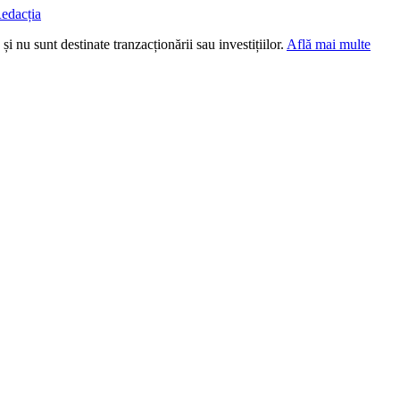
edacția
i nu sunt destinate tranzacționării sau investițiilor.
Află mai multe