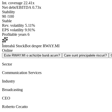
Int. coverage
22.41x
Net debt/EBITDA
0.73x
Stability
90
/100
Stable
Rev. volatility
5.11%
EPS volatility
9.91%
Profitable years
6
Întreabă StockBot despre RWAY.MI
Online
Este RWAY.MI o achiziție bună acum?
Care sunt principalele riscuri?
Sector
Communication Services
Industry
Broadcasting
CEO
Roberto Cecatto