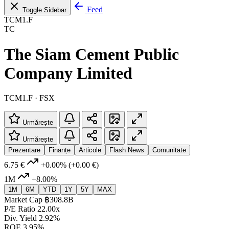
Feed
Toggle Sidebar
TCM1.F
TC
The Siam Cement Public
Company Limited
TCM1.F · FSX
Urmărește
Urmărește
Prezentare
Finanțe
Articole
Flash News
Comunitate
6.75 €
+0.00%
(+0.00 €)
1M
+8.00%
1M
6M
YTD
1Y
5Y
MAX
Market Cap
฿308.8B
P/E Ratio
22.00x
Div. Yield
2.92%
ROE
3.95%