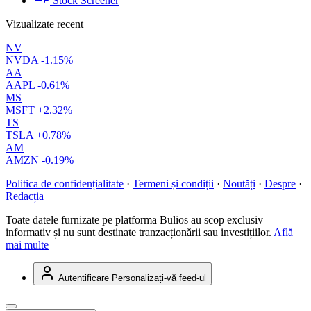
Stock Screener
Vizualizate recent
NV
NVDA
-1.15%
AA
AAPL
-0.61%
MS
MSFT
+2.32%
TS
TSLA
+0.78%
AM
AMZN
-0.19%
Politica de confidențialitate
·
Termeni și condiții
·
Noutăți
·
Despre
·
Redacția
Toate datele furnizate pe platforma Bulios au scop exclusiv
informativ și nu sunt destinate tranzacționării sau investițiilor.
Află
mai multe
Autentificare
Personalizați-vă feed-ul