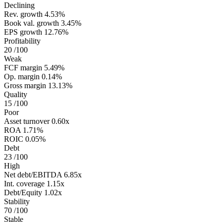
Declining
Rev. growth
4.53%
Book val. growth
3.45%
EPS growth
12.76%
Profitability
20
/100
Weak
FCF margin
5.49%
Op. margin
0.14%
Gross margin
13.13%
Quality
15
/100
Poor
Asset turnover
0.60x
ROA
1.71%
ROIC
0.05%
Debt
23
/100
High
Net debt/EBITDA
6.85x
Int. coverage
1.15x
Debt/Equity
1.02x
Stability
70
/100
Stable