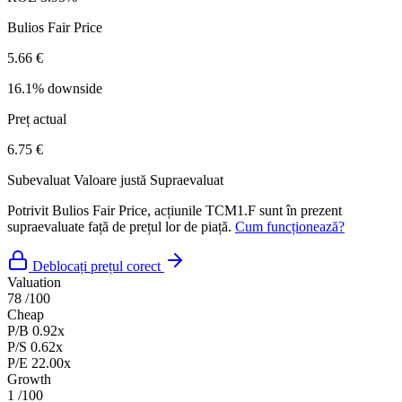
Bulios Fair Price
5.66 €
16.1% downside
Preț actual
6.75 €
Subevaluat
Valoare justă
Supraevaluat
Potrivit Bulios Fair Price, acțiunile TCM1.F sunt în prezent
supraevaluate față de prețul lor de piață.
Cum funcționează?
Deblocați prețul corect
Valuation
78
/100
Cheap
P/B
0.92x
P/S
0.62x
P/E
22.00x
Growth
1
/100