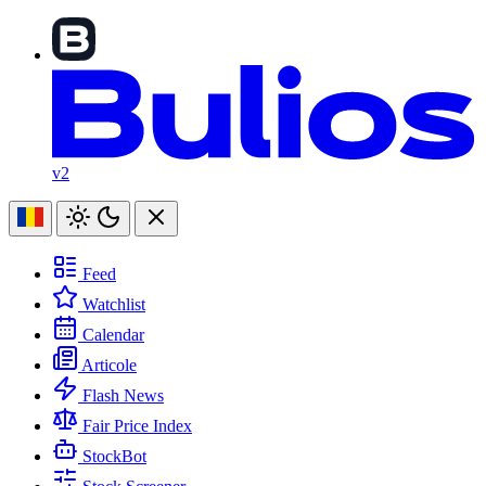
v2
Feed
Watchlist
Calendar
Articole
Flash News
Fair Price Index
StockBot