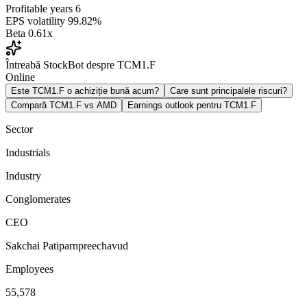
Profitable years
6
EPS volatility
99.82%
Beta
0.61x
Întreabă StockBot despre TCM1.F
Online
Este TCM1.F o achiziție bună acum?
Care sunt principalele riscuri?
Compară TCM1.F vs AMD
Earnings outlook pentru TCM1.F
Sector
Industrials
Industry
Conglomerates
CEO
Sakchai Patiparnpreechavud
Employees
55,578