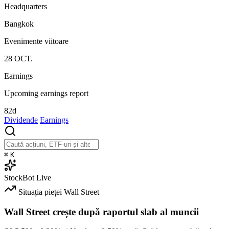
Headquarters
Bangkok
Evenimente viitoare
28
OCT.
Earnings
Upcoming earnings report
82d
Dividende
Earnings
⌘
K
StockBot
Live
Situația pieței
Wall Street
Wall Street crește după raportul slab al muncii