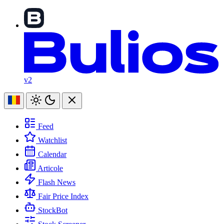
v2
Feed
Watchlist
Calendar
Articole
Flash News
Fair Price Index
StockBot