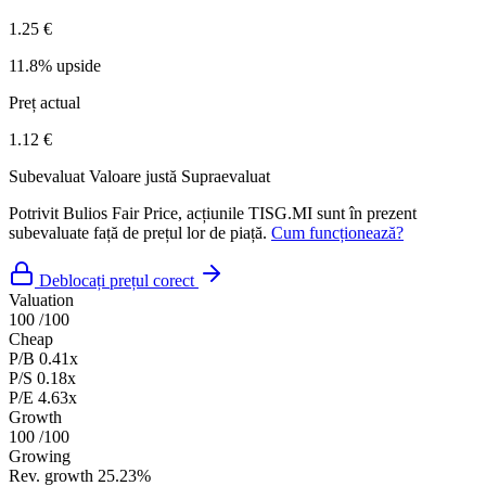
1.25 €
11.8% upside
Preț actual
1.12 €
Subevaluat
Valoare justă
Supraevaluat
Potrivit Bulios Fair Price, acțiunile TISG.MI sunt în prezent
subevaluate față de prețul lor de piață.
Cum funcționează?
Deblocați prețul corect
Valuation
100
/100
Cheap
P/B
0.41x
P/S
0.18x
P/E
4.63x
Growth
100
/100
Growing
Rev. growth
25.23%