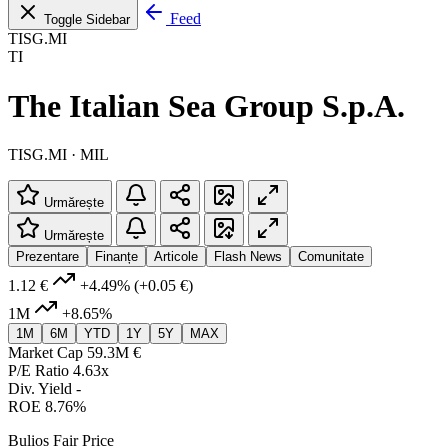
Feed
Toggle Sidebar
TISG.MI
TI
The Italian Sea Group S.p.A.
TISG.MI · MIL
Urmărește
Urmărește
Prezentare
Finanțe
Articole
Flash News
Comunitate
1.12 €
+4.49%
(+0.05 €)
1M
+8.65%
1M
6M
YTD
1Y
5Y
MAX
Market Cap
59.3M €
P/E Ratio
4.63x
Div. Yield
-
ROE
8.76%
Bulios Fair Price