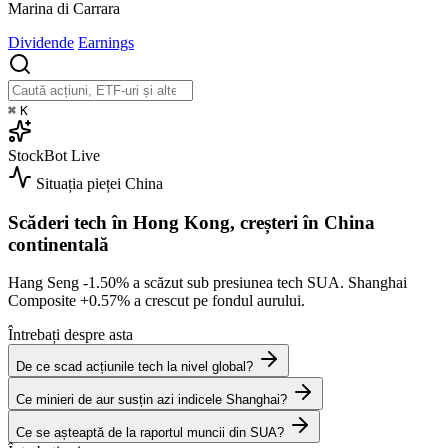
Marina di Carrara
Dividende
Earnings
⌘
K
StockBot
Live
Situația pieței
China
Scăderi tech în Hong Kong, creșteri în China
continentală
Hang Seng
-1.50%
a scăzut sub presiunea tech SUA. Shanghai
Composite
+0.57%
a crescut pe fondul aurului.
Întrebați despre asta
De ce scad acțiunile tech la nivel global?
Ce minieri de aur susțin azi indicele Shanghai?
Ce se așteaptă de la raportul muncii din SUA?