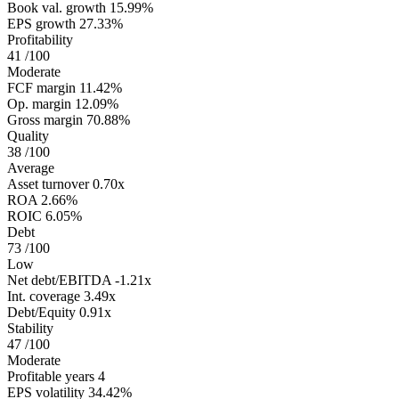
Book val. growth
15.99%
EPS growth
27.33%
Profitability
41
/100
Moderate
FCF margin
11.42%
Op. margin
12.09%
Gross margin
70.88%
Quality
38
/100
Average
Asset turnover
0.70x
ROA
2.66%
ROIC
6.05%
Debt
73
/100
Low
Net debt/EBITDA
-1.21x
Int. coverage
3.49x
Debt/Equity
0.91x
Stability
47
/100
Moderate
Profitable years
4
EPS volatility
34.42%