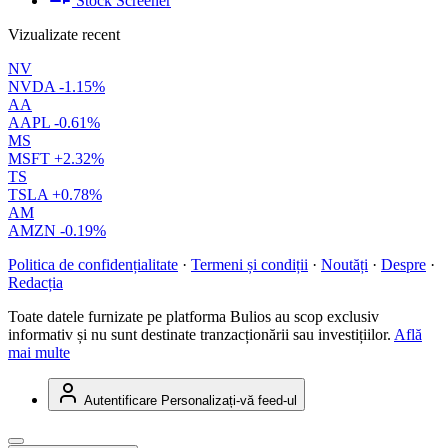
Stock Screener
Vizualizate recent
NV
NVDA
-1.15%
AA
AAPL
-0.61%
MS
MSFT
+2.32%
TS
TSLA
+0.78%
AM
AMZN
-0.19%
Politica de confidențialitate
·
Termeni și condiții
·
Noutăți
·
Despre
·
Redacția
Toate datele furnizate pe platforma Bulios au scop exclusiv
informativ și nu sunt destinate tranzacționării sau investițiilor.
Află
mai multe
Autentificare
Personalizați-vă feed-ul