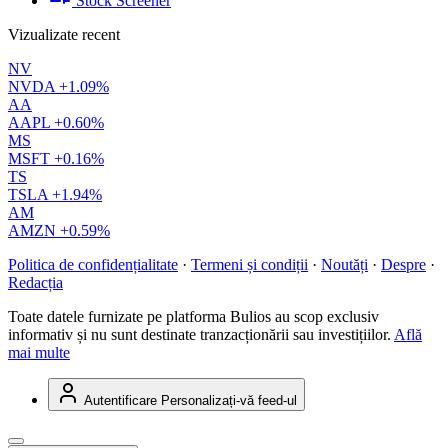
Stock Screener
Vizualizate recent
NV
NVDA
+1.09%
AA
AAPL
+0.60%
MS
MSFT
+0.16%
TS
TSLA
+1.94%
AM
AMZN
+0.59%
Politica de confidențialitate
·
Termeni și condiții
·
Noutăți
·
Despre
·
Redacția
Toate datele furnizate pe platforma Bulios au scop exclusiv
informativ și nu sunt destinate tranzacționării sau investițiilor.
Află
mai multe
Autentificare
Personalizați-vă feed-ul