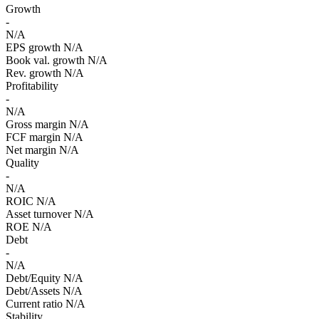
Growth
-
N/A
EPS growth
N/A
Book val. growth
N/A
Rev. growth
N/A
Profitability
-
N/A
Gross margin
N/A
FCF margin
N/A
Net margin
N/A
Quality
-
N/A
ROIC
N/A
Asset turnover
N/A
ROE
N/A
Debt
-
N/A
Debt/Equity
N/A
Debt/Assets
N/A
Current ratio
N/A
Stability