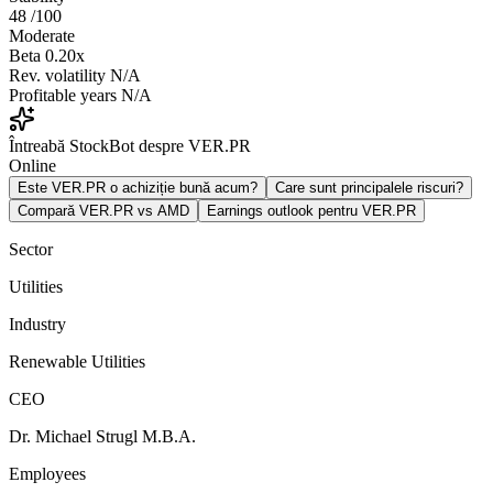
48
/100
Moderate
Beta
0.20x
Rev. volatility
N/A
Profitable years
N/A
Întreabă StockBot despre VER.PR
Online
Este VER.PR o achiziție bună acum?
Care sunt principalele riscuri?
Compară VER.PR vs AMD
Earnings outlook pentru VER.PR
Sector
Utilities
Industry
Renewable Utilities
CEO
Dr. Michael Strugl M.B.A.
Employees