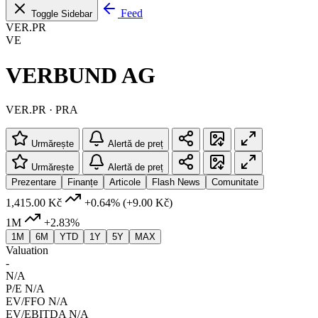
Feed
Toggle Sidebar
VER.PR
VE
VERBUND AG
VER.PR · PRA
Urmărește
Alertă de preț
Urmărește
Alertă de preț
Prezentare
Finanțe
Articole
Flash News
Comunitate
1,415.00 Kč
+0.64%
(+9.00 Kč)
1M
+2.83%
1M
6M
YTD
1Y
5Y
MAX
Valuation
-
N/A
P/E
N/A
EV/FFO
N/A
EV/EBITDA
N/A