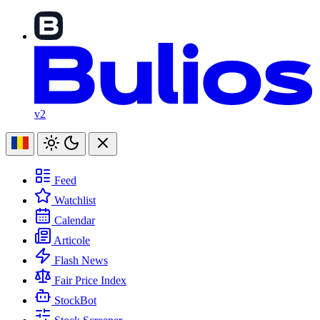
v2
Feed
Watchlist
Calendar
Articole
Flash News
Fair Price Index
StockBot