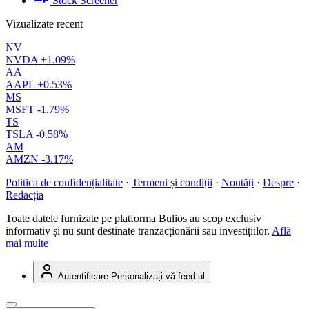
Stock Screener
Vizualizate recent
NV
NVDA
+1.09%
AA
AAPL
+0.53%
MS
MSFT
-1.79%
TS
TSLA
-0.58%
AM
AMZN
-3.17%
Politica de confidențialitate
·
Termeni și condiții
·
Noutăți
·
Despre
·
Redacția
Toate datele furnizate pe platforma Bulios au scop exclusiv
informativ și nu sunt destinate tranzacționării sau investițiilor.
Află
mai multe
Autentificare
Personalizați-vă feed-ul