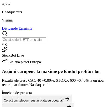
4,537
Headquarters
Vienna
Dividende
Earnings
⌘
K
StockBot
Live
Situația pieței
Europa
Acțiuni europene la maxime pe fondul profiturilor
Rezultatele cresc CAC 40
+0.80%
. STOXX 600
+0.40%
la un nou
record, iar futures Nasdaq scad.
Întrebați despre asta
Ce acțiuni telecom susțin piața europeană?