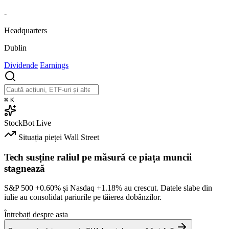
-
Headquarters
Dublin
Dividende
Earnings
⌘
K
StockBot
Live
Situația pieței
Wall Street
Tech susține raliul pe măsură ce piața muncii
stagnează
S&P 500
+0.60%
și Nasdaq
+1.18%
au crescut. Datele slabe din
iulie au consolidat pariurile pe tăierea dobânzilor.
Întrebați despre asta