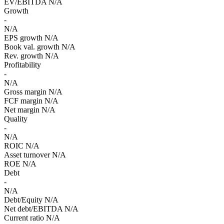
EV/EBITDA
N/A
Growth
-
N/A
EPS growth
N/A
Book val. growth
N/A
Rev. growth
N/A
Profitability
-
N/A
Gross margin
N/A
FCF margin
N/A
Net margin
N/A
Quality
-
N/A
ROIC
N/A
Asset turnover
N/A
ROE
N/A
Debt
-
N/A
Debt/Equity
N/A
Net debt/EBITDA
N/A
Current ratio
N/A