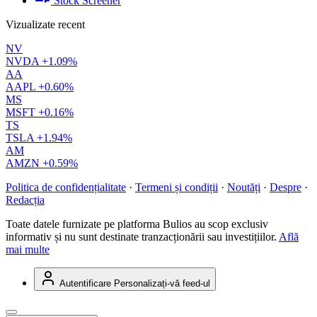
Stock Screener
Vizualizate recent
NV
NVDA
+1.09%
AA
AAPL
+0.60%
MS
MSFT
+0.16%
TS
TSLA
+1.94%
AM
AMZN
+0.59%
Politica de confidențialitate
·
Termeni și condiții
·
Noutăți
·
Despre
·
Redacția
Toate datele furnizate pe platforma Bulios au scop exclusiv
informativ și nu sunt destinate tranzacționării sau investițiilor.
Află
mai multe
Autentificare
Personalizați-vă feed-ul