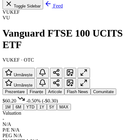
Feed
Toggle Sidebar
VUKEF
VU
Vanguard FTSE 100 UCITS
ETF
VUKEF · OTC
Urmărește
Urmărește
Prezentare
Finanțe
Articole
Flash News
Comunitate
$60.20
-0.50%
(-$0.30)
1M
6M
YTD
1Y
5Y
MAX
Valuation
-
N/A
P/E
N/A
PEG
N/A