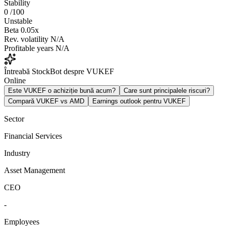
Stability
0
/100
Unstable
Beta
0.05x
Rev. volatility
N/A
Profitable years
N/A
Întreabă StockBot despre VUKEF
Online
Este VUKEF o achiziție bună acum?
Care sunt principalele riscuri?
Compară VUKEF vs AMD
Earnings outlook pentru VUKEF
Sector
Financial Services
Industry
Asset Management
CEO
-
Employees