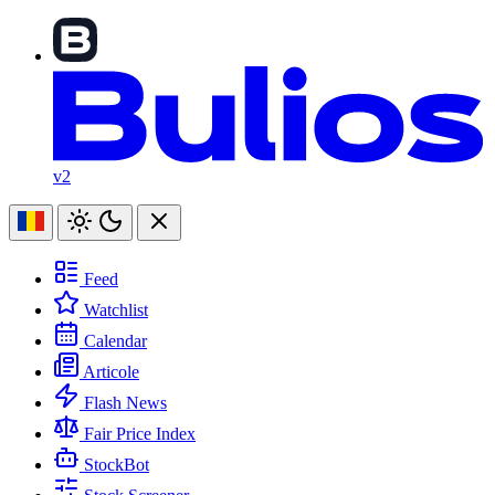
v2
Feed
Watchlist
Calendar
Articole
Flash News
Fair Price Index
StockBot