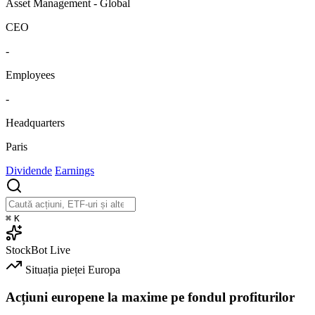
Asset Management - Global
CEO
-
Employees
-
Headquarters
Paris
Dividende
Earnings
⌘
K
StockBot
Live
Situația pieței
Europa
Acțiuni europene la maxime pe fondul profiturilor