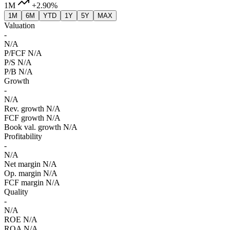
1M
+2.90%
1M
6M
YTD
1Y
5Y
MAX
Valuation
-
N/A
P/FCF
N/A
P/S
N/A
P/B
N/A
Growth
-
N/A
Rev. growth
N/A
FCF growth
N/A
Book val. growth
N/A
Profitability
-
N/A
Net margin
N/A
Op. margin
N/A
FCF margin
N/A
Quality
-
N/A
ROE
N/A
ROA
N/A