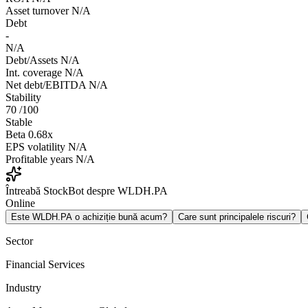
Asset turnover
N/A
Debt
-
N/A
Debt/Assets
N/A
Int. coverage
N/A
Net debt/EBITDA
N/A
Stability
70
/100
Stable
Beta
0.68x
EPS volatility
N/A
Profitable years
N/A
Întreabă StockBot despre WLDH.PA
Online
Este WLDH.PA o achiziție bună acum?
Care sunt principalele riscuri?
Sector
Financial Services
Industry