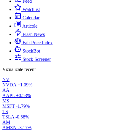
Feed
Watchlist
Calendar
Articole
Flash News
Fair Price Index
StockBot
Stock Screener
Vizualizate recent
NV
NVDA
+1.09%
AA
AAPL
+0.53%
MS
MSFT
-1.79%
TS
TSLA
-0.58%
AM
AMZN
-3.17%