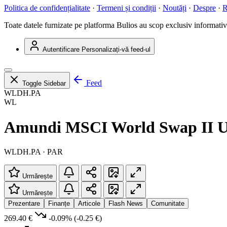
Politica de confidențialitate
·
Termeni și condiții
·
Noutăți
·
Despre
·
R
Toate datele furnizate pe platforma Bulios au scop exclusiv informativ ș
Autentificare
Personalizați-vă feed-ul
Feed
Toggle Sidebar
WLDH.PA
WL
Amundi MSCI World Swap II 
WLDH.PA · PAR
Urmărește
Urmărește
Prezentare
Finanțe
Articole
Flash News
Comunitate
269.40 €
-0.09%
(-0.25 €)