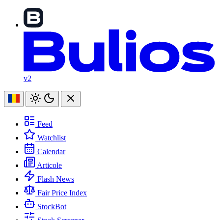
v2
Feed
Watchlist
Calendar
Articole
Flash News
Fair Price Index
StockBot