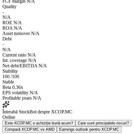
FCF margin
N/A
Quality
-
N/A
ROE
N/A
ROA
N/A
Asset turnover
N/A
Debt
-
N/A
Current ratio
N/A
Int. coverage
N/A
Net debt/EBITDA
N/A
Stability
100
/100
Stable
Beta
0.36x
EPS volatility
N/A
Profitable years
N/A
Întreabă StockBot despre XCOP.MC
Online
Este XCOP.MC o achiziție bună acum?
Care sunt principalele riscuri?
Compară XCOP.MC vs AMD
Earnings outlook pentru XCOP.MC