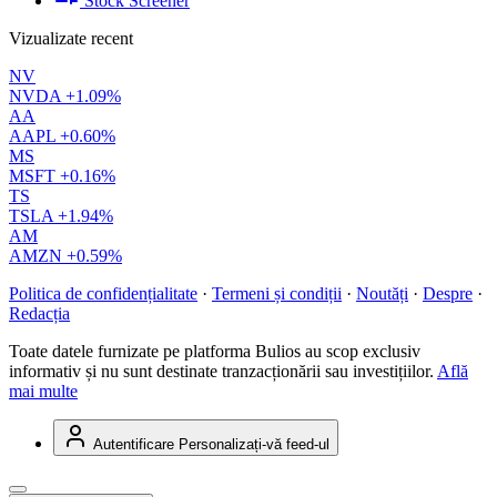
Stock Screener
Vizualizate recent
NV
NVDA
+1.09%
AA
AAPL
+0.60%
MS
MSFT
+0.16%
TS
TSLA
+1.94%
AM
AMZN
+0.59%
Politica de confidențialitate
·
Termeni și condiții
·
Noutăți
·
Despre
·
Redacția
Toate datele furnizate pe platforma Bulios au scop exclusiv
informativ și nu sunt destinate tranzacționării sau investițiilor.
Află
mai multe
Autentificare
Personalizați-vă feed-ul