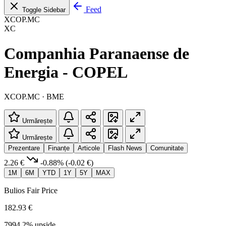
Feed
Toggle Sidebar
XCOP.MC
XC
Companhia Paranaense de
Energia - COPEL
XCOP.MC · BME
Urmărește
Urmărește
Prezentare
Finanțe
Articole
Flash News
Comunitate
2.26 €
-0.88%
(-0.02 €)
1M
6M
YTD
1Y
5Y
MAX
Bulios Fair Price
182.93 €
7994.2% upside