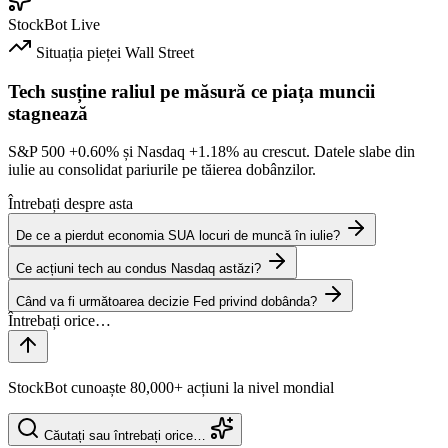
StockBot
Live
Situația pieței
Wall Street
Tech susține raliul pe măsură ce piața muncii
stagnează
S&P 500
+0.60%
și Nasdaq
+1.18%
au crescut. Datele slabe din
iulie au consolidat pariurile pe tăierea dobânzilor.
Întrebați despre asta
De ce a pierdut economia SUA locuri de muncă în iulie?
Ce acțiuni tech au condus Nasdaq astăzi?
Când va fi următoarea decizie Fed privind dobânda?
StockBot cunoaște 80,000+ acțiuni la nivel mondial
Căutați sau întrebați orice…