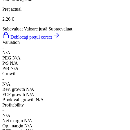
Preț actual
2.26 €
Subevaluat
Valoare justă
Supraevaluat
Deblocați prețul corect
Valuation
-
N/A
PEG
N/A
P/S
N/A
P/B
N/A
Growth
-
N/A
Rev. growth
N/A
FCF growth
N/A
Book val. growth
N/A
Profitability
-
N/A
Net margin
N/A
Op. margin
N/A