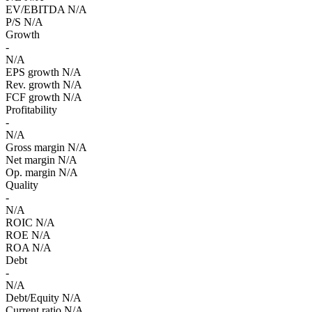
EV/EBITDA
N/A
P/S
N/A
Growth
-
N/A
EPS growth
N/A
Rev. growth
N/A
FCF growth
N/A
Profitability
-
N/A
Gross margin
N/A
Net margin
N/A
Op. margin
N/A
Quality
-
N/A
ROIC
N/A
ROE
N/A
ROA
N/A
Debt
-
N/A
Debt/Equity
N/A
Current ratio
N/A