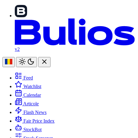
v2
Feed
Watchlist
Calendar
Articole
Flash News
Fair Price Index
StockBot