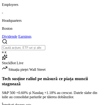
Employees
-
Headquarters
Boston
Dividende
Earnings
⌘
K
StockBot
Live
Situația pieței
Wall Street
Tech susține raliul pe măsură ce piața muncii
stagnează
S&P 500
+0.60%
și Nasdaq
+1.18%
au crescut. Datele slabe din
iulie au consolidat pariurile pe tăierea dobânzilor.
Întrebați despre asta