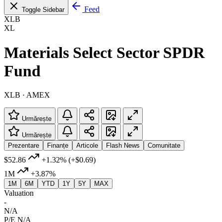
Feed
Toggle Sidebar
XLB
XL
Materials Select Sector SPDR
Fund
XLB · AMEX
Urmărește
Urmărește
Prezentare
Finanțe
Articole
Flash News
Comunitate
$52.86
+1.32%
(+$0.69)
1M
+3.87%
1M
6M
YTD
1Y
5Y
MAX
Valuation
-
N/A
P/E
N/A