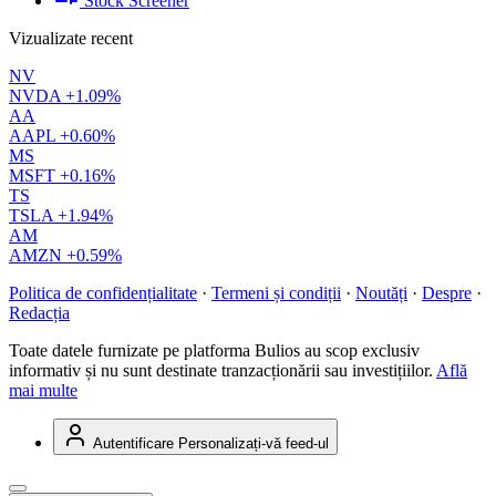
Stock Screener
Vizualizate recent
NV
NVDA
+1.09%
AA
AAPL
+0.60%
MS
MSFT
+0.16%
TS
TSLA
+1.94%
AM
AMZN
+0.59%
Politica de confidențialitate
·
Termeni și condiții
·
Noutăți
·
Despre
·
Redacția
Toate datele furnizate pe platforma Bulios au scop exclusiv
informativ și nu sunt destinate tranzacționării sau investițiilor.
Află
mai multe
Autentificare
Personalizați-vă feed-ul