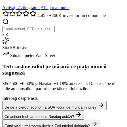
Activați 7 zile gratuit
Aflați mai multe
4.45
·
+200K investitori în comunitate
⌘
K
StockBot
Live
Situația pieței
Wall Street
Tech susține raliul pe măsură ce piața muncii
stagnează
S&P 500
+0.60%
și Nasdaq
+1.18%
au crescut. Datele slabe din
iulie au consolidat pariurile pe tăierea dobânzilor.
Întrebați despre asta
De ce a pierdut economia SUA locuri de muncă în iulie?
Ce acțiuni tech au condus Nasdaq astăzi?
Când va fi următoarea decizie Fed privind dobânda?