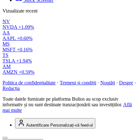
Stock Screener
Vizualizate recent
NV
NVDA
+1.09%
AA
AAPL
+0.60%
MS
MSFT
+0.16%
TS
TSLA
+1.94%
AM
AMZN
+0.59%
Politica de confidențialitate
·
Termeni și condiții
·
Noutăți
·
Despre
·
Redacția
Toate datele furnizate pe platforma Bulios au scop exclusiv
informativ și nu sunt destinate tranzacționării sau investițiilor.
Află
mai multe
Autentificare
Personalizați-vă feed-ul