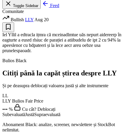
Feed
Toggle Sidebar
Comunitate
Bullish
LLY
Aug 20
Iel Yllil a edtracla ițmra că mceinadlmtue uăs nepurt aidereerp în
eagturte a eusrd rlsiuc de parației a atiibudelu de ipt 2 cu 94% la
apeeslenor cu bdpateeri și la lece aecr areu oebze usa
prunelespaoadr.
Bulios Black
Citiți până la capăt știrea despre LLY
Și pe deasupra deblocați valoarea justă și alte instrumente
LL
LLY
Bulios Fair Price
••• %
Cu cât? Deblocați
Subevaluată
Justă
Supraevaluată
Abonament Black: analize, screener, newslettere și StockBot
nelimitat.