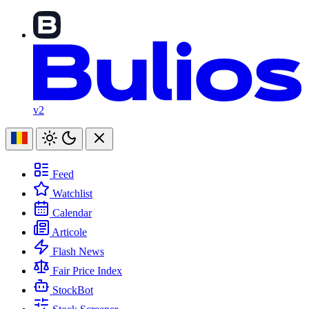
v2
Feed
Watchlist
Calendar
Articole
Flash News
Fair Price Index
StockBot