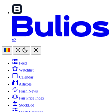
v2
Feed
Watchlist
Calendar
Articole
Flash News
Fair Price Index
StockBot