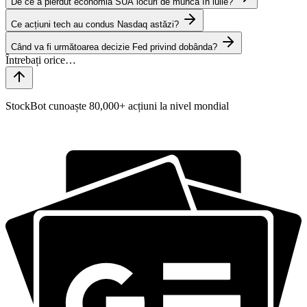
De ce a pierdut economia SUA locuri de muncă în iulie?
Ce acțiuni tech au condus Nasdaq astăzi?
Când va fi următoarea decizie Fed privind dobânda?
StockBot cunoaște 80,000+ acțiuni la nivel mondial