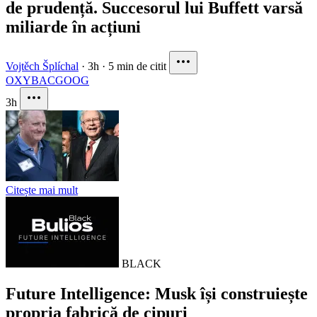
de prudență. Succesorul lui Buffett varsă
miliarde în acțiuni
Vojtěch Šplíchal
·
3h
·
5 min de citit
OXY
BAC
GOOG
3h
Citește mai mult
BLACK
Future Intelligence: Musk își construiește
propria fabrică de cipuri