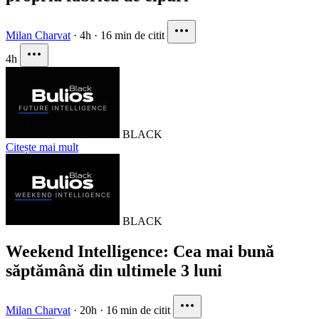
Milan Charvat
·
4h
·
16 min de citit
4h
BLACK
Citește mai mult
BLACK
Weekend Intelligence: Cea mai bună
săptămână din ultimele 3 luni
Milan Charvat
·
20h
·
16 min de citit