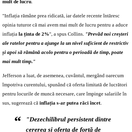
mult de lucru
.
"Inflația rămâne prea ridicată, iar datele recente întăresc
opinia tuturor că mai avem mai mult de lucru pentru a aduce
inflația
la ținta de 2%
", a spus Collins.
"Prevăd noi creșteri
ale ratelor pentru a ajunge la un nivel suficient de restrictiv
și apoi să rămână acolo pentru o perioadă de timp, poate
mai mult timp."
Jefferson a luat, de asemenea, cuvântul, mergând oarecum
împotriva curentului, spunând că oferta limitată de lucrători
pentru locurile de muncă necesare, care împinge salariile în
sus, sugerează că
inflația s-ar putea răci încet
.
"Dezechilibrul persistent dintre
cererea și oferta de forță de