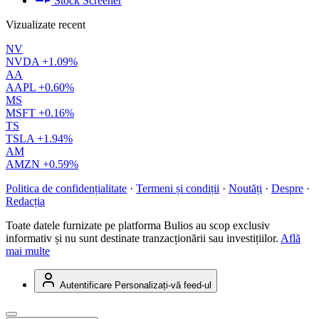
Stock Screener
Vizualizate recent
NV
NVDA
+1.09%
AA
AAPL
+0.60%
MS
MSFT
+0.16%
TS
TSLA
+1.94%
AM
AMZN
+0.59%
Politica de confidențialitate
·
Termeni și condiții
·
Noutăți
·
Despre
·
Redacția
Toate datele furnizate pe platforma Bulios au scop exclusiv
informativ și nu sunt destinate tranzacționării sau investițiilor.
Află
mai multe
Autentificare
Personalizați-vă feed-ul