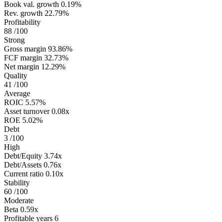
Book val. growth
0.19%
Rev. growth
22.79%
Profitability
88
/100
Strong
Gross margin
93.86%
FCF margin
32.73%
Net margin
12.29%
Quality
41
/100
Average
ROIC
5.57%
Asset turnover
0.08x
ROE
5.02%
Debt
3
/100
High
Debt/Equity
3.74x
Debt/Assets
0.76x
Current ratio
0.10x
Stability
60
/100
Moderate
Beta
0.59x
Profitable years
6