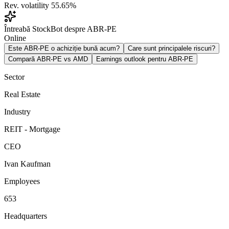
Rev. volatility
55.65%
Întreabă StockBot despre ABR-PE
Online
Este ABR-PE o achiziție bună acum?
Care sunt principalele riscuri?
Compară ABR-PE vs AMD
Earnings outlook pentru ABR-PE
Sector
Real Estate
Industry
REIT - Mortgage
CEO
Ivan Kaufman
Employees
653
Headquarters