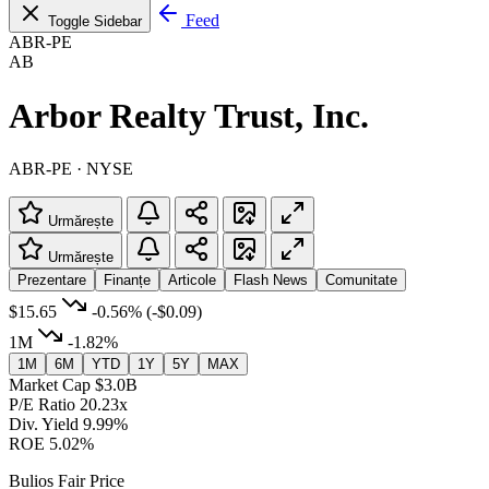
Feed
Toggle Sidebar
ABR-PE
AB
Arbor Realty Trust, Inc.
ABR-PE · NYSE
Urmărește
Urmărește
Prezentare
Finanțe
Articole
Flash News
Comunitate
$15.65
-0.56%
(-$0.09)
1M
-1.82%
1M
6M
YTD
1Y
5Y
MAX
Market Cap
$3.0B
P/E Ratio
20.23x
Div. Yield
9.99%
ROE
5.02%
Bulios Fair Price