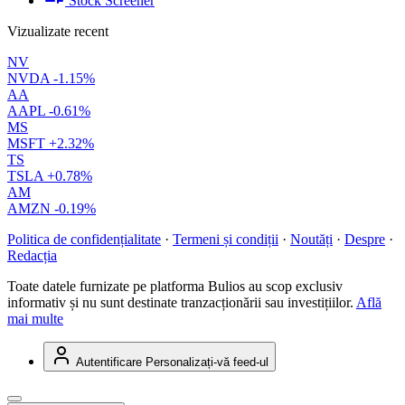
Stock Screener
Vizualizate recent
NV
NVDA
-1.15%
AA
AAPL
-0.61%
MS
MSFT
+2.32%
TS
TSLA
+0.78%
AM
AMZN
-0.19%
Politica de confidențialitate
·
Termeni și condiții
·
Noutăți
·
Despre
·
Redacția
Toate datele furnizate pe platforma Bulios au scop exclusiv
informativ și nu sunt destinate tranzacționării sau investițiilor.
Află
mai multe
Autentificare
Personalizați-vă feed-ul