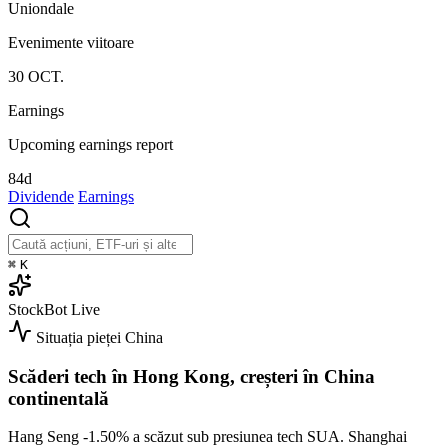
Uniondale
Evenimente viitoare
30
OCT.
Earnings
Upcoming earnings report
84d
Dividende
Earnings
⌘
K
StockBot
Live
Situația pieței
China
Scăderi tech în Hong Kong, creșteri în China
continentală
Hang Seng
-1.50%
a scăzut sub presiunea tech SUA. Shanghai