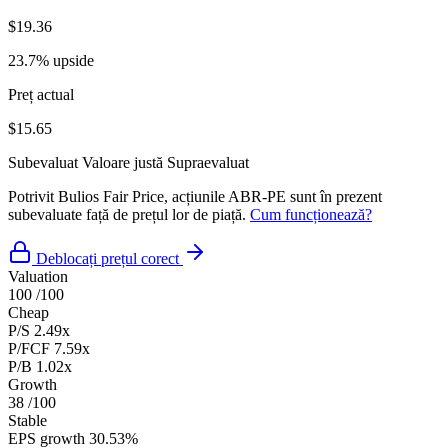
$19.36
23.7% upside
Preț actual
$15.65
Subevaluat
Valoare justă
Supraevaluat
Potrivit Bulios Fair Price, acțiunile ABR-PE sunt în prezent
subevaluate față de prețul lor de piață.
Cum funcționează?
Deblocați prețul corect
Valuation
100
/100
Cheap
P/S
2.49x
P/FCF
7.59x
P/B
1.02x
Growth
38
/100
Stable
EPS growth
30.53%