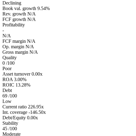
Declining
Book val. growth
9.54%
Rev. growth
N/A
FCF growth
N/A
Profitability
-
N/A
FCF margin
N/A
Op. margin
N/A
Gross margin
N/A
Quality
0
/100
Poor
Asset turnover
0.00x
ROA
3.00%
ROIC
13.28%
Debt
69
/100
Low
Current ratio
226.95x
Int. coverage
-146.50x
Debt/Equity
0.00x
Stability
45
/100
Moderate