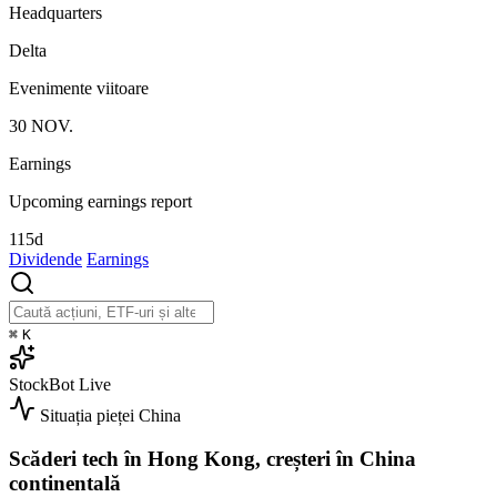
Headquarters
Delta
Evenimente viitoare
30
NOV.
Earnings
Upcoming earnings report
115d
Dividende
Earnings
⌘
K
StockBot
Live
Situația pieței
China
Scăderi tech în Hong Kong, creșteri în China
continentală