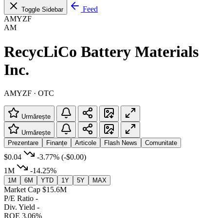
Feed
Toggle Sidebar
AMYZF
AM
RecycLiCo Battery Materials
Inc.
AMYZF · OTC
Urmărește
Urmărește
Prezentare
Finanțe
Articole
Flash News
Comunitate
$0.04
-3.77%
(-$0.00)
1M
-14.25%
1M
6M
YTD
1Y
5Y
MAX
Market Cap
$15.6M
P/E Ratio
-
Div. Yield
-
ROE
3.06%