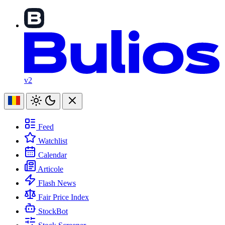
v2
Feed
Watchlist
Calendar
Articole
Flash News
Fair Price Index
StockBot