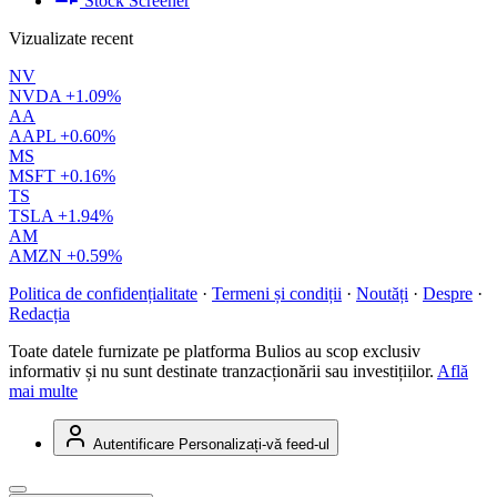
Stock Screener
Vizualizate recent
NV
NVDA
+1.09%
AA
AAPL
+0.60%
MS
MSFT
+0.16%
TS
TSLA
+1.94%
AM
AMZN
+0.59%
Politica de confidențialitate
·
Termeni și condiții
·
Noutăți
·
Despre
·
Redacția
Toate datele furnizate pe platforma Bulios au scop exclusiv
informativ și nu sunt destinate tranzacționării sau investițiilor.
Află
mai multe
Autentificare
Personalizați-vă feed-ul