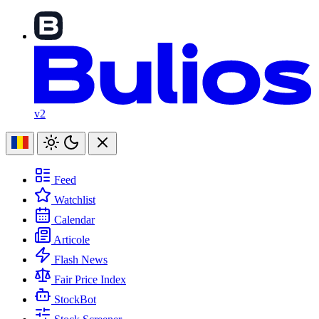
v2
Feed
Watchlist
Calendar
Articole
Flash News
Fair Price Index
StockBot