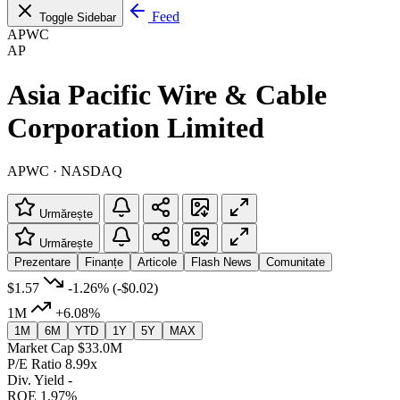
Feed
Toggle Sidebar
APWC
AP
Asia Pacific Wire & Cable
Corporation Limited
APWC · NASDAQ
Urmărește
Urmărește
Prezentare
Finanțe
Articole
Flash News
Comunitate
$1.57
-1.26%
(-$0.02)
1M
+6.08%
1M
6M
YTD
1Y
5Y
MAX
Market Cap
$33.0M
P/E Ratio
8.99x
Div. Yield
-
ROE
1.97%