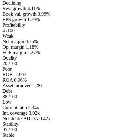
Declining
Rev. growth
4.11%
Book val. growth
3.95%
EPS growth
1.79%
Profitability
4
/100
Weak
Net margin
0.75%
Op. margin
1.18%
FCF margin
2.27%
Quality
20
/100
Poor
ROE
1.97%
ROA
0.96%
Asset turnover
1.28x
Debt
88
/100
Low
Current ratio
2.34x
Int. coverage
3.02x
Net debt/EBITDA
0.42x
Stability
95
/100
Stable