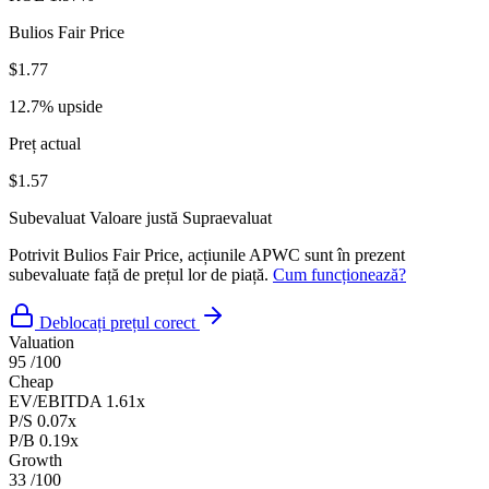
Bulios Fair Price
$1.77
12.7% upside
Preț actual
$1.57
Subevaluat
Valoare justă
Supraevaluat
Potrivit Bulios Fair Price, acțiunile APWC sunt în prezent
subevaluate față de prețul lor de piață.
Cum funcționează?
Deblocați prețul corect
Valuation
95
/100
Cheap
EV/EBITDA
1.61x
P/S
0.07x
P/B
0.19x
Growth
33
/100