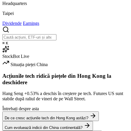
Headquarters
Taipei
Dividende
Earnings
⌘
K
StockBot
Live
Situația pieței
China
Acțiunile tech ridică piețele din Hong Kong la
deschidere
Hang Seng
+0.53%
a deschis în creștere pe tech. Futures US sunt
stabile după raliul de vineri de pe Wall Street.
Întrebați despre asta
De ce cresc acțiunile tech din Hong Kong astăzi?
Cum evoluează indicii din China continentală?