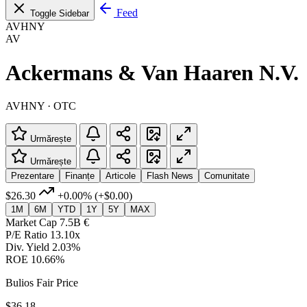
Feed
Toggle Sidebar
AVHNY
AV
Ackermans & Van Haaren N.V.
AVHNY · OTC
Urmărește
Urmărește
Prezentare
Finanțe
Articole
Flash News
Comunitate
$26.30
+0.00%
(+$0.00)
1M
6M
YTD
1Y
5Y
MAX
Market Cap
7.5B €
P/E Ratio
13.10x
Div. Yield
2.03%
ROE
10.66%
Bulios Fair Price
$36.18