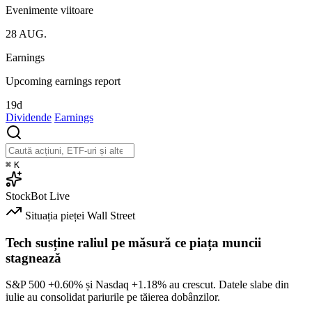
Evenimente viitoare
28
AUG.
Earnings
Upcoming earnings report
19d
Dividende
Earnings
⌘
K
StockBot
Live
Situația pieței
Wall Street
Tech susține raliul pe măsură ce piața muncii
stagnează
S&P 500
+0.60%
și Nasdaq
+1.18%
au crescut. Datele slabe din
iulie au consolidat pariurile pe tăierea dobânzilor.