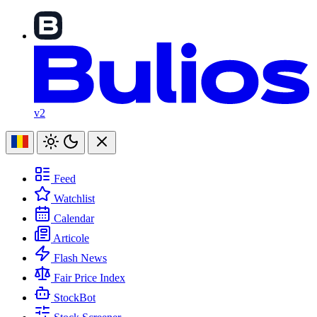
v2
Feed
Watchlist
Calendar
Articole
Flash News
Fair Price Index
StockBot