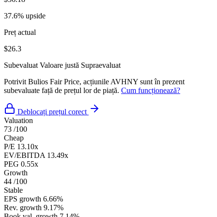
37.6% upside
Preț actual
$26.3
Subevaluat
Valoare justă
Supraevaluat
Potrivit Bulios Fair Price, acțiunile AVHNY sunt în prezent
subevaluate față de prețul lor de piață.
Cum funcționează?
Deblocați prețul corect
Valuation
73
/100
Cheap
P/E
13.10x
EV/EBITDA
13.49x
PEG
0.55x
Growth
44
/100
Stable
EPS growth
6.66%
Rev. growth
9.17%
Book val. growth
7.14%