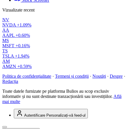
Stock Screener
Vizualizate recent
NV
NVDA
+1.09%
AA
AAPL
+0.60%
MS
MSFT
+0.16%
TS
TSLA
+1.94%
AM
AMZN
+0.59%
Politica de confidențialitate
·
Termeni și condiții
·
Noutăți
·
Despre
·
Redacția
Toate datele furnizate pe platforma Bulios au scop exclusiv
informativ și nu sunt destinate tranzacționării sau investițiilor.
Află
mai multe
Autentificare
Personalizați-vă feed-ul