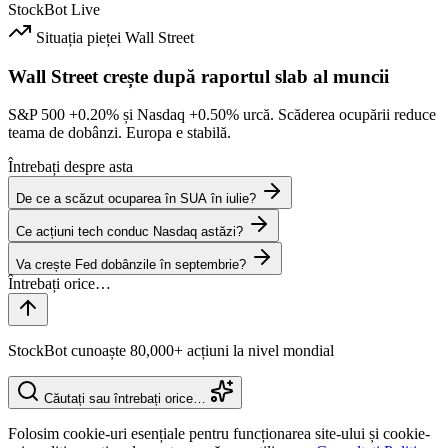
StockBot
Live
Situația pieței
Wall Street
Wall Street crește după raportul slab al muncii
S&P 500
+0.20%
și Nasdaq
+0.50%
urcă. Scăderea ocupării reduce
teama de dobânzi. Europa e stabilă.
Întrebați despre asta
De ce a scăzut ocuparea în SUA în iulie?
Ce acțiuni tech conduc Nasdaq astăzi?
Va crește Fed dobânzile în septembrie?
StockBot cunoaște 80,000+ acțiuni la nivel mondial
Căutați sau întrebați orice…
Folosim cookie-uri esențiale pentru funcționarea site-ului și cookie-