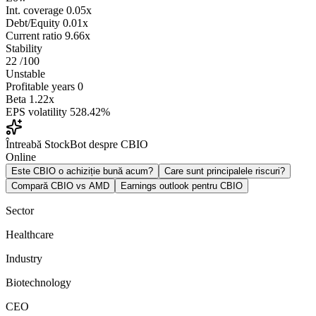
Int. coverage
0.05x
Debt/Equity
0.01x
Current ratio
9.66x
Stability
22
/100
Unstable
Profitable years
0
Beta
1.22x
EPS volatility
528.42%
Întreabă StockBot despre CBIO
Online
Este CBIO o achiziție bună acum?
Care sunt principalele riscuri?
Compară CBIO vs AMD
Earnings outlook pentru CBIO
Sector
Healthcare
Industry
Biotechnology
CEO