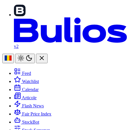
v2
Feed
Watchlist
Calendar
Articole
Flash News
Fair Price Index
StockBot