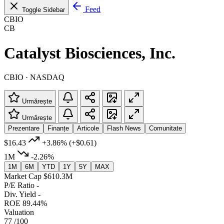
Feed
Toggle Sidebar
CBIO
CB
Catalyst Biosciences, Inc.
CBIO · NASDAQ
Urmărește
Urmărește
Prezentare
Finanțe
Articole
Flash News
Comunitate
$16.43
+3.86%
(+$0.61)
1M
-2.26%
1M
6M
YTD
1Y
5Y
MAX
Market Cap
$610.3M
P/E Ratio
-
Div. Yield
-
ROE
89.44%
Valuation
77
/100