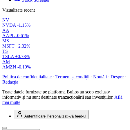
Stock Screener
Vizualizate recent
NV
NVDA
-1.15%
AA
AAPL
-0.61%
MS
MSFT
+2.32%
TS
TSLA
+0.78%
AM
AMZN
-0.19%
Politica de confidențialitate
·
Termeni și condiții
·
Noutăți
·
Despre
·
Redacția
Toate datele furnizate pe platforma Bulios au scop exclusiv
informativ și nu sunt destinate tranzacționării sau investițiilor.
Află
mai multe
Autentificare
Personalizați-vă feed-ul