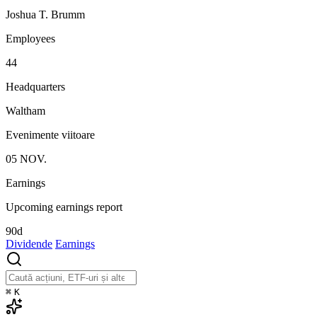
Joshua T. Brumm
Employees
44
Headquarters
Waltham
Evenimente viitoare
05
NOV.
Earnings
Upcoming earnings report
90d
Dividende
Earnings
⌘
K