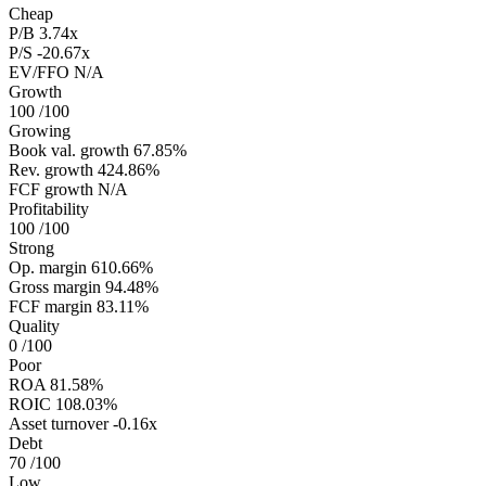
Cheap
P/B
3.74x
P/S
-20.67x
EV/FFO
N/A
Growth
100
/100
Growing
Book val. growth
67.85%
Rev. growth
424.86%
FCF growth
N/A
Profitability
100
/100
Strong
Op. margin
610.66%
Gross margin
94.48%
FCF margin
83.11%
Quality
0
/100
Poor
ROA
81.58%
ROIC
108.03%
Asset turnover
-0.16x
Debt
70
/100
Low