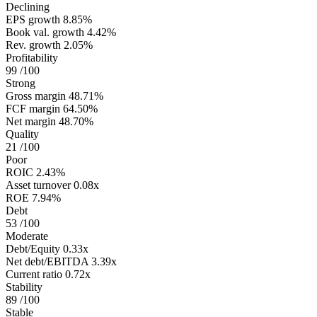
Declining
EPS growth
8.85%
Book val. growth
4.42%
Rev. growth
2.05%
Profitability
99
/100
Strong
Gross margin
48.71%
FCF margin
64.50%
Net margin
48.70%
Quality
21
/100
Poor
ROIC
2.43%
Asset turnover
0.08x
ROE
7.94%
Debt
53
/100
Moderate
Debt/Equity
0.33x
Net debt/EBITDA
3.39x
Current ratio
0.72x
Stability
89
/100
Stable