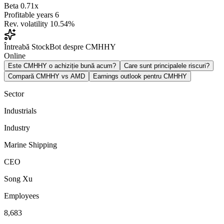
Beta
0.71x
Profitable years
6
Rev. volatility
10.54%
Întreabă StockBot despre CMHHY
Online
Este CMHHY o achiziție bună acum?
Care sunt principalele riscuri?
Compară CMHHY vs AMD
Earnings outlook pentru CMHHY
Sector
Industrials
Industry
Marine Shipping
CEO
Song Xu
Employees
8,683