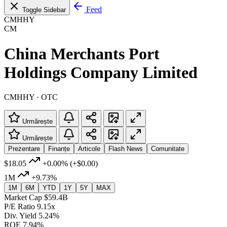
Feed
Toggle Sidebar
CMHHY
CM
China Merchants Port
Holdings Company Limited
CMHHY · OTC
Urmărește
Urmărește
Prezentare
Finanțe
Articole
Flash News
Comunitate
$18.05
+0.00%
(+$0.00)
1M
+9.73%
1M
6M
YTD
1Y
5Y
MAX
Market Cap
$59.4B
P/E Ratio
9.15x
Div. Yield
5.24%
ROE
7.94%