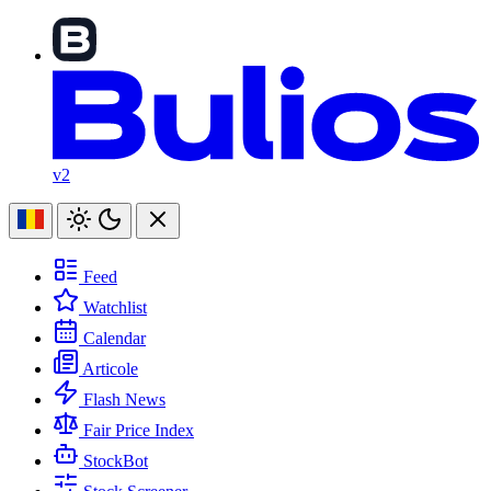
v2
Feed
Watchlist
Calendar
Articole
Flash News
Fair Price Index
StockBot