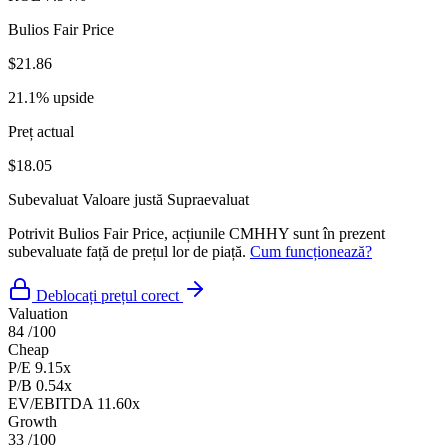
Bulios Fair Price
$21.86
21.1% upside
Preț actual
$18.05
Subevaluat
Valoare justă
Supraevaluat
Potrivit Bulios Fair Price, acțiunile CMHHY sunt în prezent
subevaluate față de prețul lor de piață.
Cum funcționează?
Deblocați prețul corect
Valuation
84
/100
Cheap
P/E
9.15x
P/B
0.54x
EV/EBITDA
11.60x
Growth
33
/100