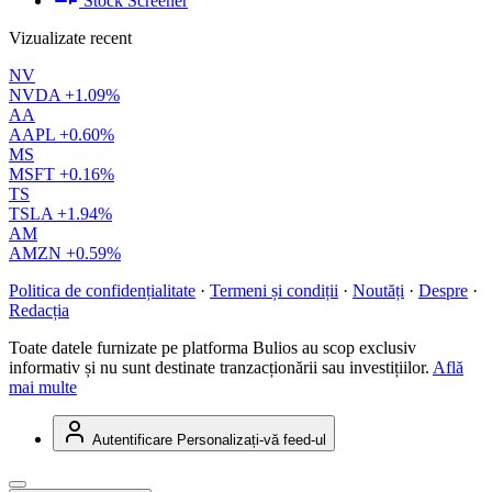
Stock Screener
Vizualizate recent
NV
NVDA
+1.09%
AA
AAPL
+0.60%
MS
MSFT
+0.16%
TS
TSLA
+1.94%
AM
AMZN
+0.59%
Politica de confidențialitate
·
Termeni și condiții
·
Noutăți
·
Despre
·
Redacția
Toate datele furnizate pe platforma Bulios au scop exclusiv
informativ și nu sunt destinate tranzacționării sau investițiilor.
Află
mai multe
Autentificare
Personalizați-vă feed-ul