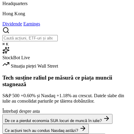
Headquarters
Hong Kong
Dividende
Earnings
⌘
K
StockBot
Live
Situația pieței
Wall Street
Tech susține raliul pe măsură ce piața muncii
stagnează
S&P 500
+0.60%
și Nasdaq
+1.18%
au crescut. Datele slabe din
iulie au consolidat pariurile pe tăierea dobânzilor.
Întrebați despre asta
De ce a pierdut economia SUA locuri de muncă în iulie?
Ce acțiuni tech au condus Nasdaq astăzi?