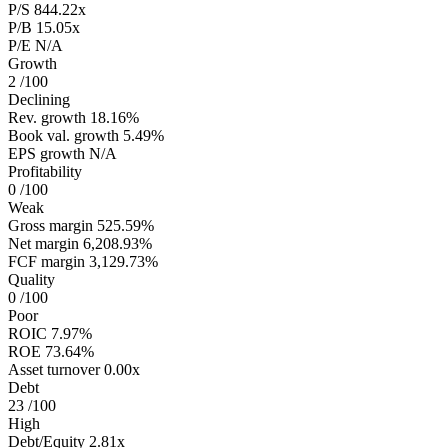
P/S
844.22x
P/B
15.05x
P/E
N/A
Growth
2
/100
Declining
Rev. growth
18.16%
Book val. growth
5.49%
EPS growth
N/A
Profitability
0
/100
Weak
Gross margin
525.59%
Net margin
6,208.93%
FCF margin
3,129.73%
Quality
0
/100
Poor
ROIC
7.97%
ROE
73.64%
Asset turnover
0.00x
Debt
23
/100
High
Debt/Equity
2.81x