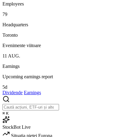
Employees
79
Headquarters
Toronto
Evenimente viitoare
11
AUG.
Earnings
Upcoming earnings report
5d
Dividende
Earnings
⌘
K
StockBot
Live
Situația pieței
Europa