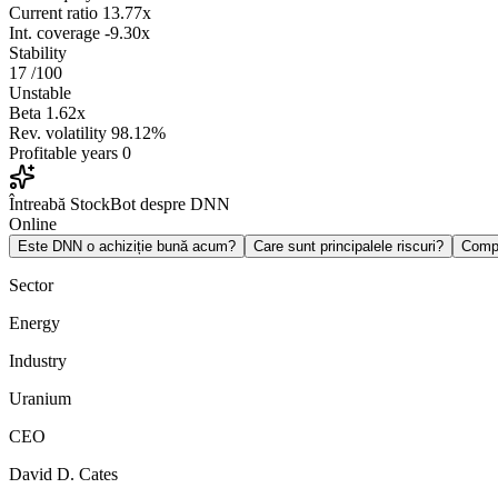
Current ratio
13.77x
Int. coverage
-9.30x
Stability
17
/100
Unstable
Beta
1.62x
Rev. volatility
98.12%
Profitable years
0
Întreabă StockBot despre DNN
Online
Este DNN o achiziție bună acum?
Care sunt principalele riscuri?
Comp
Sector
Energy
Industry
Uranium
CEO
David D. Cates