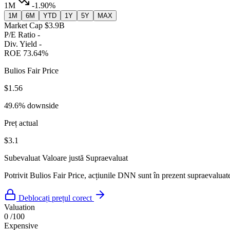
1M
-1.90%
1M
6M
YTD
1Y
5Y
MAX
Market Cap
$3.9B
P/E Ratio
-
Div. Yield
-
ROE
73.64%
Bulios Fair Price
$1.56
49.6% downside
Preț actual
$3.1
Subevaluat
Valoare justă
Supraevaluat
Potrivit Bulios Fair Price, acțiunile DNN sunt în prezent supraevaluate 
Deblocați prețul corect
Valuation
0
/100
Expensive