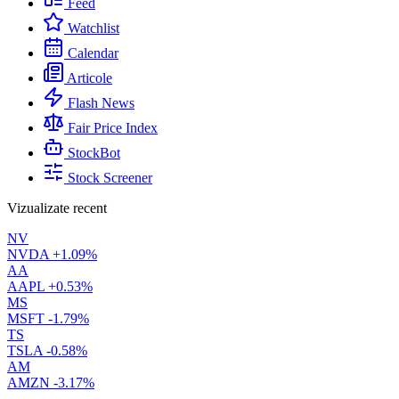
Feed
Watchlist
Calendar
Articole
Flash News
Fair Price Index
StockBot
Stock Screener
Vizualizate recent
NV
NVDA
+1.09%
AA
AAPL
+0.53%
MS
MSFT
-1.79%
TS
TSLA
-0.58%
AM
AMZN
-3.17%