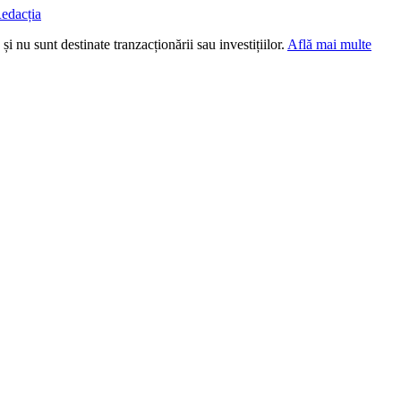
edacția
i nu sunt destinate tranzacționării sau investițiilor.
Află mai multe