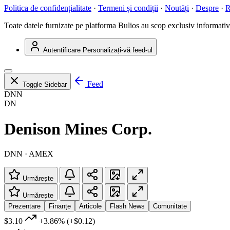
Politica de confidențialitate
·
Termeni și condiții
·
Noutăți
·
Despre
·
R
Toate datele furnizate pe platforma Bulios au scop exclusiv informativ ș
Autentificare
Personalizați-vă feed-ul
Feed
Toggle Sidebar
DNN
DN
Denison Mines Corp.
DNN · AMEX
Urmărește
Urmărește
Prezentare
Finanțe
Articole
Flash News
Comunitate
$3.10
+3.86%
(+$0.12)